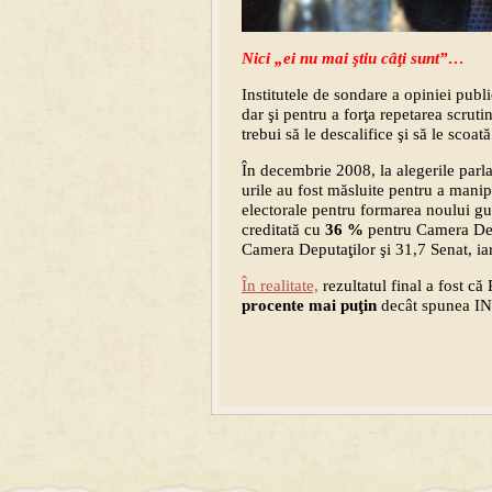
Nici „ei nu mai ştiu câţi sunt”…
Institutele de sondare a opiniei publi
dar şi pentru a forţa repetarea scrut
trebui să le descalifice şi să le scoa
În decembrie 2008, la alegerile parl
urile au fost măsluite pentru a manipu
electorale pentru formarea noului 
creditată cu
36 %
pentru Camera Dep
Camera Deputaţilor şi 31,7 Senat, i
În realitate,
rezultatul final a fost c
procente mai puţin
decât spunea 