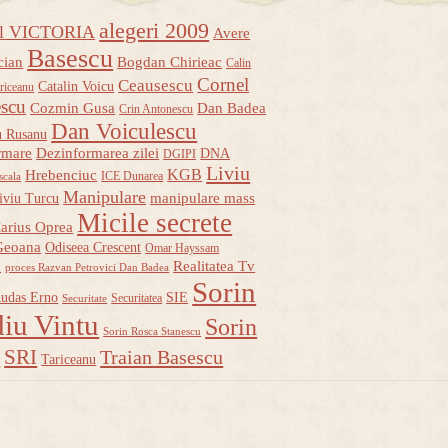
alegeri 2009
ul VICTORIA
Avere
Basescu
cian
Bogdan Chirieac
Calin
Cornel
Ceausescu
Catalin Voicu
riceanu
escu
Cozmin Gusa
Dan Badea
Crin Antonescu
Dan Voiculescu
u Rusanu
rmare
Dezinformarea zilei
DNA
DGIPI
Liviu
KGB
Hrebenciuc
ICE Dunarea
scala
Manipulare
manipulare mass
iviu Turcu
Micile secrete
arius Oprea
Geoana
Odiseea Crescent
Omar Hayssam
u
Realitatea Tv
proces Razvan Petrovici Dan Badea
Sorin
udas Erno
SIE
Securitatea
Securitate
iu Vintu
Sorin
Sorin Rosca Stanescu
u
SRI
Traian Basescu
Tariceanu