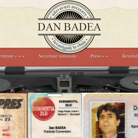
entitare
» »
»
Securitate nationala
Presa
»
»
Revolut