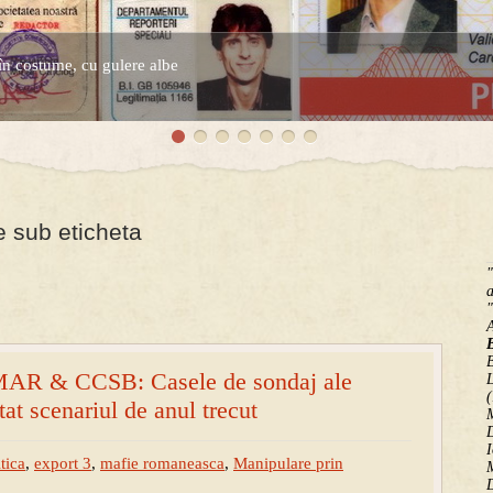
în costume, cu gulere albe
espre controversatele conturi secrete ale Securitatii.
e sub eticheta
"
a
"
B
MAR & CCSB: Casele de sondaj ale
(
at scenariul de anul trecut
M
D
I
tica
,
export 3
,
mafie romaneasca
,
Manipulare prin
M
D