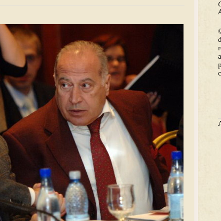
C
A
©