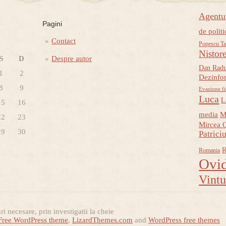
Agent
Pagini
de politi
Contact
Popescu Ta
Nistor
S
D
Despre autor
Dan Rad
1
2
Dezinfo
8
9
Evaziune fi
Luca
L
15
16
media
M
22
23
Mircea 
29
30
Patrici
R
Romania
Ovid
Vint
i necesare, prin investigatii la cheie
Free WordPress theme
,
LizardThemes.com
and
WordPress free themes