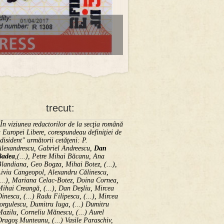
trecut:
În viziunea redactorilor de la secţia română
 Europei Libere, corespundeau definiţiei de
disident" următorii ce­tă­ţeni: P.
Alexandrescu, Gabriel Andreescu,
Dan
Badea
,(...), Petre Mihai Băcanu, Ana
landiana, Geo Bogza, Mihai Botez, (...),
Liviu Cangeopol, Alexandru Călinescu,
...), Mariana Celac-Botez, Doina Cornea,
ihai Creangă, (...), Dan Deşliu, Mircea
inescu, (...) Radu Filipescu, (...), Mircea
orgulescu, Dumitru Iuga, (...) Dumitru
azilu, Corneliu Mănescu, (...) Aurel
ragoş Munteanu, (...) Vasile Paraschiv,