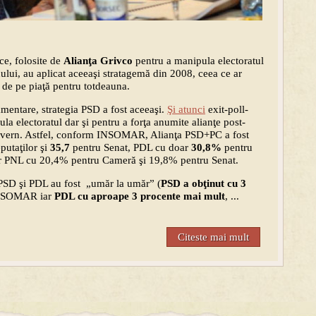
ce, folosite de
Alianţa Grivco
pentru a manipula electoratul
inului, au aplicat aceeaşi stratagemă din 2008, ceea ce ar
tă de pe piaţă pentru totdeauna.
amentare, strategia PSD a fost aceeaşi.
Şi atunci
exit-poll-
la electoratul dar şi pentru a forţa anumite alianţe post-
guvern. Astfel, conform INSOMAR, Alianţa PSD+PC a fost
utaţilor şi
35,7
pentru Senat, PDL cu doar
30,8%
pentru
ar PNL cu 20,4% pentru Cameră şi 19,8% pentru Senat.
ă PSD şi PDL au fost „umăr la umăr” (
PSD a obţinut cu 3
INSOMAR iar
PDL cu aproape 3 procente mai mult
, ...
Citeste mai mult