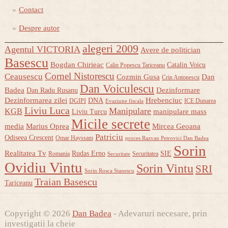
Contact
Despre autor
alegeri 2009
Agentul VICTORIA
Avere de politician
Basescu
Bogdan Chirieac
Catalin Voicu
Calin Popescu Tariceanu
Cornel Nistorescu
Ceausescu
Cozmin Gusa
Dan
Crin Antonescu
Dan Voiculescu
Badea
Dezinformare
Dan Radu Rusanu
Dezinformarea zilei
Hrebenciuc
DNA
DGIPI
ICE Dunarea
Evaziune fiscala
Liviu Luca
Manipulare
KGB
manipulare mass
Liviu Turcu
Micile secrete
media
Marius Oprea
Mircea Geoana
Patriciu
Odiseea Crescent
Omar Hayssam
proces Razvan Petrovici Dan Badea
Sorin
Realitatea Tv
Rudas Erno
SIE
Romania
Securitatea
Securitate
Ovidiu Vintu
Sorin Vintu
SRI
Sorin Rosca Stanescu
Traian Basescu
Tariceanu
Copyright © 2026
Dan Badea
- Adevaruri necesare, prin
investigatii la cheie