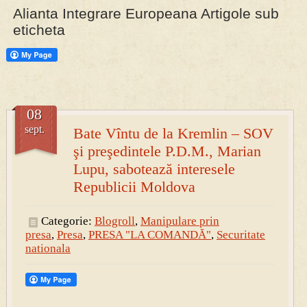
Alianta Integrare Europeana Artigole sub
eticheta
PRESA
Permise pentru vânătoarea de porci în costume, cu gulere albe
08
sept.
Bate Vîntu de la Kremlin – SOV
şi preşedintele P.D.M., Marian
Lupu, sabotează interesele
Republicii Moldova
Categorie:
Blogroll
,
Manipulare prin
presa
,
Presa
,
PRESA "LA COMANDĂ"
,
Securitate
nationala