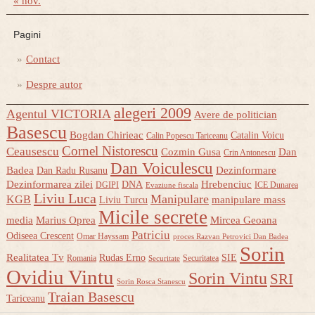
« nov.
Pagini
Contact
Despre autor
alegeri 2009
Agentul VICTORIA
Avere de politician
Basescu
Bogdan Chirieac
Catalin Voicu
Calin Popescu Tariceanu
Cornel Nistorescu
Ceausescu
Cozmin Gusa
Dan
Crin Antonescu
Dan Voiculescu
Badea
Dezinformare
Dan Radu Rusanu
Dezinformarea zilei
Hrebenciuc
DNA
DGIPI
ICE Dunarea
Evaziune fiscala
Liviu Luca
Manipulare
KGB
manipulare mass
Liviu Turcu
Micile secrete
media
Marius Oprea
Mircea Geoana
Patriciu
Odiseea Crescent
Omar Hayssam
proces Razvan Petrovici Dan Badea
Sorin
Realitatea Tv
Rudas Erno
SIE
Romania
Securitatea
Securitate
Ovidiu Vintu
Sorin Vintu
SRI
Sorin Rosca Stanescu
Traian Basescu
Tariceanu