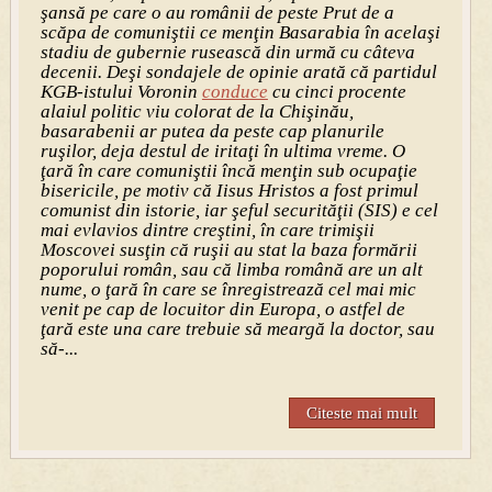
şansă pe care o au românii de peste Prut de a
scăpa de comuniştii ce menţin Basarabia în acelaşi
stadiu de gubernie rusească din urmă cu câteva
decenii. Deşi sondajele de opinie arată că partidul
KGB-istului Voronin
conduce
cu cinci procente
alaiul politic viu colorat de la Chişinău,
basarabenii ar putea da peste cap planurile
ruşilor, deja destul de iritaţi în ultima vreme.
O
ţară în care comuniştii încă menţin sub ocupaţie
bisericile, pe motiv că Iisus Hristos a fost primul
comunist din istorie, iar şeful securităţii (SIS) e cel
mai evlavios dintre creştini, în care trimişii
Moscovei susţin că ruşii au stat la baza formării
poporului român, sau că limba română are un alt
nume, o ţară în care se înregistrează cel mai mic
venit pe cap de locuitor din Europa, o astfel de
ţară este una care trebuie să meargă la doctor, sau
să-...
Citeste mai mult