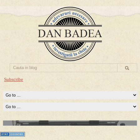
Subscribe
Prima mea carte publicata (Nemira)
Averea Presedintelui: prima lucrare despre controversatele
conturi secrete ale Securitatii.