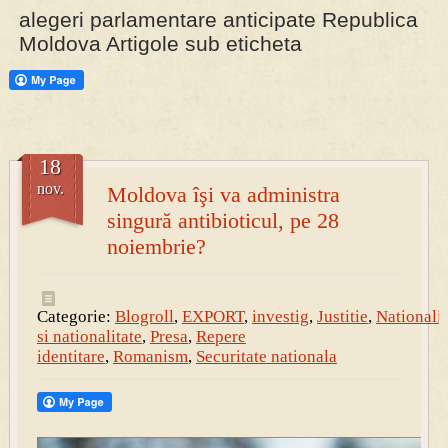
alegeri parlamentare anticipate Republica
Moldova Artigole sub eticheta
PRESA
Permise pentru vânătoarea de porci în costume, cu gulere albe
18
nov.
Moldova îşi va administra
singură antibioticul, pe 28
noiembrie?
Categorie:
Blogroll
,
EXPORT
,
investig
,
Justitie
,
Nationali
si nationalitate
,
Presa
,
Repere
identitare
,
Romanism
,
Securitate nationala