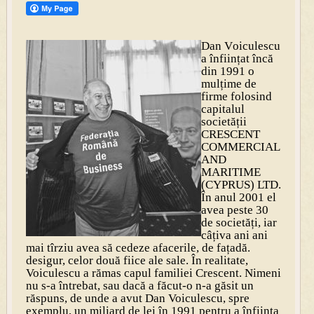
Dan V
oiculescu
a înființat încă
din 1991 o
mulțime de
firme folosind
capitalul
societății
CRESCENT
COMMERCIAL
AND
MARITIME
(CYPRUS) LTD.
În anul 2001 el
avea peste 30
de societăți, iar
câțiva ani ani
mai tîrziu avea să cedeze afacerile, de fațadă.
desigur, celor două fiice ale sale. În realitate,
Voiculescu a rămas capul familiei Crescent. Nimeni
nu s-a întrebat, sau dacă a făcut-o n-a găsit un
răspuns, de unde a avut Dan Voiculescu, spre
exemplu, un miliard de lei în 1991 pentru a înființa