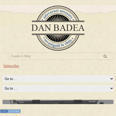
Subscribe
Prima mea carte publicata (Nemira)
Averea Presedintelui: prima lucrare despre controversatele
conturi secrete ale Securitatii.