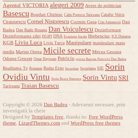
alegeri 2009
Agentul VICTORIA
Avere de politician
Basescu
Bogdan Chirieac
Catalin Voicu
Calin Popescu Tariceanu
Cornel Nistorescu
Ceausescu
Cozmin Gusa
Dan
Crin Antonescu
Dan Voiculescu
Badea
Dezinformare
Dan Radu Rusanu
Dezinformarea zilei
Hrebenciuc
DNA
DGIPI
ICE Dunarea
Evaziune fiscala
Liviu Luca
Manipulare
KGB
manipulare mass
Liviu Turcu
Micile secrete
media
Marius Oprea
Mircea Geoana
Patriciu
Odiseea Crescent
Omar Hayssam
proces Razvan Petrovici Dan Badea
Sorin
Realitatea Tv
Rudas Erno
SIE
Romania
Securitatea
Securitate
Ovidiu Vintu
Sorin Vintu
SRI
Sorin Rosca Stanescu
Traian Basescu
Tariceanu
Copyright © 2026
Dan Badea
- Adevaruri necesare, prin
investigatii la cheie
Designed by
Templates free
, thanks to:
Free WordPress
theme
,
LizardThemes.com
and
WordPress free themes