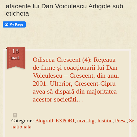
afacerile lui Dan Voiculescu Artigole sub
eticheta
PRESA
Permise pentru vânătoarea de porci în costume, cu gulere albe
18
mart.
Odiseea Crescent (4): Rețeaua
de firme și coacționarii lui Dan
Voiculescu – Crescent, din anul
2001. Ulterior, Crescent-Cipru
avea să dispară din majoritatea
acestor societăți…
Categorie:
Blogroll
,
EXPORT
,
investig
,
Justitie
,
Presa
,
Sec
nationala