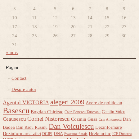
3
4
5
6
7
8
9
10
11
12
13
14
15
16
17
18
19
20
21
22
23
24
25
26
27
28
29
30
31
« nov.
Pagini
Contact
Despre autor
alegeri 2009
Agentul VICTORIA
Avere de politician
Basescu
Bogdan Chirieac
Catalin Voicu
Calin Popescu Tariceanu
Cornel Nistorescu
Ceausescu
Cozmin Gusa
Dan
Crin Antonescu
Dan Voiculescu
Badea
Dezinformare
Dan Radu Rusanu
Dezinformarea zilei
Hrebenciuc
DNA
DGIPI
ICE Dunarea
Evaziune fiscala