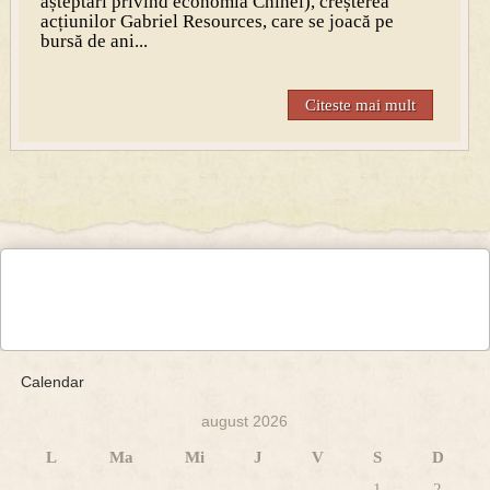
așteptări privind economia Chinei), creșterea
acțiunilor Gabriel Resources, care se joacă pe
bursă de ani...
Citeste mai mult
Calendar
august 2026
L
Ma
Mi
J
V
S
D
1
2