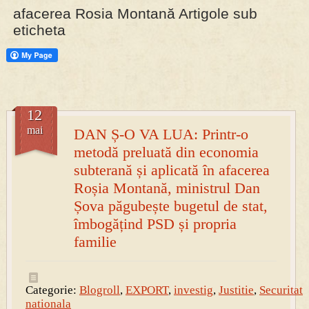
afacerea Rosia Montană Artigole sub
eticheta
PRESA
Permise pentru vânătoarea de porci în costume, cu gulere albe
12
mai
DAN Ș-O VA LUA: Printr-o
metodă preluată din economia
subterană și aplicată în afacerea
Roșia Montană, ministrul Dan
Șova păgubește bugetul de stat,
îmbogățind PSD și propria
familie
Categorie:
Blogroll
,
EXPORT
,
investig
,
Justitie
,
Securitate
nationala