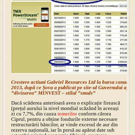
Crestere actiuni Gabriel Resources Ltd la bursa canadian
2013, după ce Șova a publicat pe site-ul Guvernului aface
”divizarea” MINVEST – stilul ”smuls”
Dacă scăderea anterioară avea o explicație firească
(prețul aurului la nivel mondial scăzând în aceeași
zi cu 7,7%, din cauza
temerilor
conform cărora
Ciprul, pentru a obține fondurile externe necesare
restructurării băncilor, ar vinde excesul de aur din
rezerva națională, iar în presă au apărut date sub