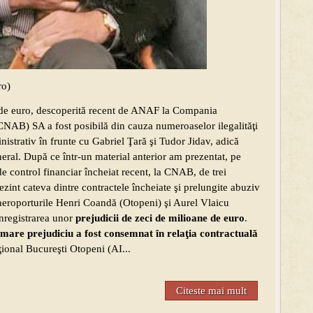
ro)
 de euro, descoperită recent de ANAF la Compania
CNAB) SA a fost posibilă din cauza numeroaselor ilegalităţi
istrativ în frunte cu Gabriel Ţară şi Tudor Jidav, adică
eneral. După ce într-un material anterior am prezentat, pe
de control financiar încheiat recent, la CNAB, de trei
ezint cateva dintre contractele încheiate şi prelungite abuziv
eroporturile Henri Coandă (Otopeni) şi Aurel Vlaicu
înregistrarea unor
prejudicii de zeci de milioane de euro
.
 mare prejudiciu a fost consemnat în relaţia contractuală
ţional Bucureşti Otopeni (AI...
Citeste mai mult