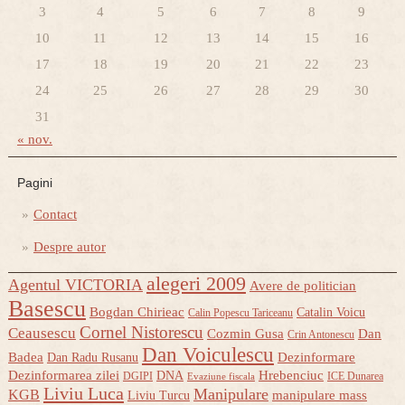
3
4
5
6
7
8
9
10
11
12
13
14
15
16
17
18
19
20
21
22
23
24
25
26
27
28
29
30
31
« nov.
Pagini
Contact
Despre autor
alegeri 2009
Agentul VICTORIA
Avere de politician
Basescu
Bogdan Chirieac
Catalin Voicu
Calin Popescu Tariceanu
Cornel Nistorescu
Ceausescu
Cozmin Gusa
Dan
Crin Antonescu
Dan Voiculescu
Badea
Dezinformare
Dan Radu Rusanu
Dezinformarea zilei
Hrebenciuc
DNA
DGIPI
ICE Dunarea
Evaziune fiscala
Liviu Luca
Manipulare
KGB
manipulare mass
Liviu Turcu