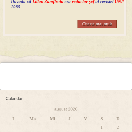
Dovada că
Lilian Zamfiroiu
era
redactor șef
al revistei
UNIVER
1985...
Citeste mai mult
Calendar
august 2026
L
Ma
Mi
J
V
S
D
1
2