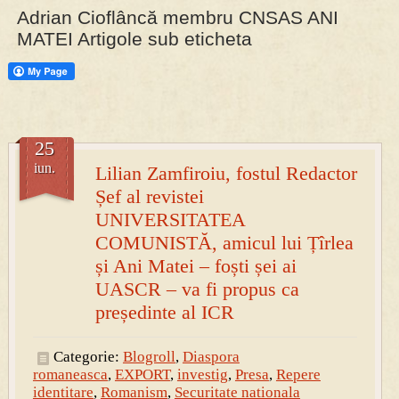
Adrian Cioflâncă membru CNSAS ANI
MATEI Artigole sub eticheta
PRESA
Permise pentru vânătoarea de porci în costume, cu gulere albe
25
iun.
Lilian Zamfiroiu, fostul Redactor
Șef al revistei
UNIVERSITATEA
COMUNISTĂ, amicul lui Țîrlea
și Ani Matei – foști șei ai
UASCR – va fi propus ca
președinte al ICR
Categorie:
Blogroll
,
Diaspora
romaneasca
,
EXPORT
,
investig
,
Presa
,
Repere
identitare
,
Romanism
,
Securitate nationala