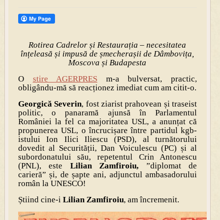
Rotirea Cadrelor și Restaurația – necesitatea
înțeleasă și impusă de șmecherașii de Dâmbovița,
Moscova și Budapesta
O
stire AGERPRES
m-a bulversat, practic,
obligându-mă să reacționez imediat cum am citit-o.
Georgică Severin
, fost ziarist prahovean și traseist
politic, o panaramă ajunsă în Parlamentul
României la fel ca majoritatea USL, a anunțat că
propunerea USL, o încrucișare între partidul kgb-
istului Ion Ilici Iliescu (PSD), al turnătorului
dovedit al Securității, Dan Voiculescu (PC) și al
subordonatului său, repetentul Crin Antonescu
(PNL), este
Lilian Zamfiroiu,
”diplomat de
carieră” și, de șapte ani, adjunctul ambasadorului
român la UNESCO!
Știind cine-i
Lilian Zamfiroiu
, am încremenit.