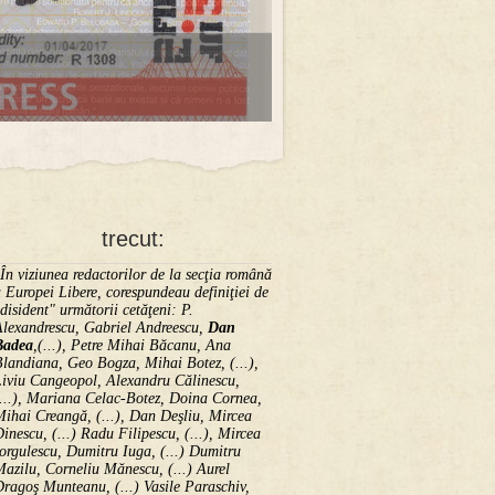
trecut:
În viziunea redactorilor de la secţia română
 Europei Libere, corespundeau definiţiei de
disident" următorii ce­tă­ţeni: P.
Alexandrescu, Gabriel Andreescu,
Dan
Badea
,(...), Petre Mihai Băcanu, Ana
landiana, Geo Bogza, Mihai Botez, (...),
Liviu Cangeopol, Alexandru Călinescu,
...), Mariana Celac-Botez, Doina Cornea,
ihai Creangă, (...), Dan Deşliu, Mircea
inescu, (...) Radu Filipescu, (...), Mircea
orgulescu, Dumitru Iuga, (...) Dumitru
azilu, Corneliu Mănescu, (...) Aurel
ragoş Munteanu, (...) Vasile Paraschiv,