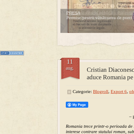
PRESA
Prima mea carte publicata (Nemira)
Permise pentru vânătoarea de porci 
Averea Presedintelui: prima lucrare d
1
2
3
4
5
6
7
11
aug.
Cristian Diaconesc
aduce Romania pe
Categorie:
Blogroll
,
Export 6
,
of
– 
Romania trece printr-o perioada de 
interese contrare statului roman, su