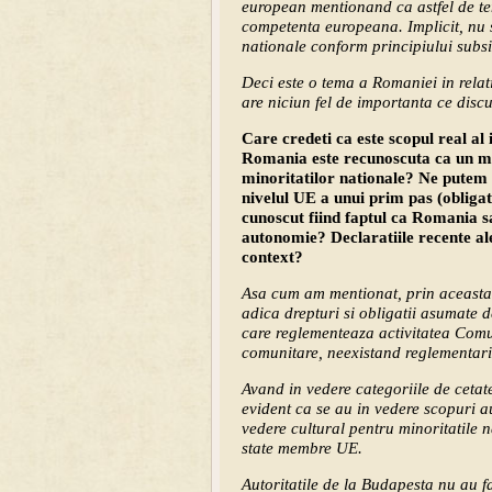
european mentionand ca astfel de te
competenta europeana. Implicit, nu s
nationale conform principiului subsid
Deci este o tema a Romaniei in rela
are niciun fel de importanta ce dis
Care credeti ca este scopul real al 
Romania este recunoscuta ca un mo
minoritatilor nationale? Ne putem 
nivelul UE a unui prim pas (obligat
cunoscut fiind faptul ca Romania s
autonomie? Declaratiile recente al
context?
Asa cum am mentionat, prin aceasta i
adica drepturi si obligatii asumate
care reglementeaza activitatea Comuni
comunitare, neexistand reglementari 
Avand in vedere categoriile de cetate
evident ca se au in vedere scopuri 
vedere cultural pentru minoritatile n
state membre UE.
Autoritatile de la Budapesta nu au f