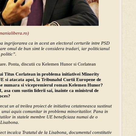
omanialibera.ro)
a ingrijorarea ca in acest an electoral certurile intre PSD
are omul de bun simt le considera tradari, iar politicianul
politic”.
nare. Ponta, discutii cu Kelemen Hunor si Corlatean
ui Titus Corlatean in problema initiativei Minority
UE si atacata apoi, la Tribunalul Curtii Europene de
are se numara si vicepremierul roman Kelemen Hunor?
asa cum sustin liderii sai, inainte ca ministrul de
roces?
ut un al treilea proiect de initiativa cetateneasca sustinut
unui aquis comunitar in problema minoritatilor. Pana in
tatilor in statele membre UE beneficiaza numai de o
 Lisabona.
iect incalca Tratatul de la Lisabona, documentul constitutiv