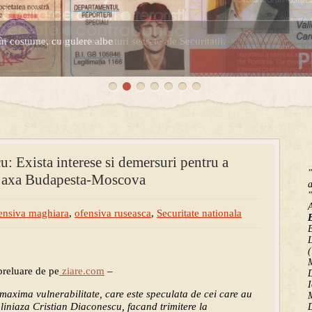
în costume, cu gulere albe
espre controversatele conturi secrete ale Securitatii.
u: Exista interese si demersuri pentru a
"
 axa Budapesta-Moscova
a
"
ensiva maghiara
,
ofensiva ruseasca
,
Securitate nationala
B
(
M
preluare de pe
ziare.com
–
D
I
maxima vulnerabilitate, care este speculata de cei care au
M
bliniaza Cristian Diaconescu, facand trimitere la
D