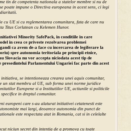
me tin de competenta nationala a statelor membre si nu de
e poate impune o Directiva europeana in acest sens, ci legi
iaritatii.
tie cu UE si cu reglementarea comunitara, fata de care nu
cuta Titus Corlatean cu Kelemen Hunor.
initiativei Minority SafePack, in conditiile in care
del in ceea ce priveste rezolvarea problemei
gandi ca avem de-a face cu incercarea de legiferare la
oriu) spre autonomia teritoriala pe principii etnice,
au Slovacia nu vor accepta niciodata acest tip de
e presedintelui Parlamentului Ungariei fac parte din acest
nitiativa, se intentioneaza crearea unei aquis comunitar,
 de un stat membru al UE, sub forma unei norme juridice
tatilor Europene si a Institutiilor UE, actiunile si politicile
specifice in dreptul comunitar.
ni europeni care s-au alaturat initiativei cetatenesti este
autonomiste mai largi, deoarece autonomia din punct de
ationale este respectata atat in Romania, cat si in celelalte
acut niciun secret din intentia de a promova cu toate