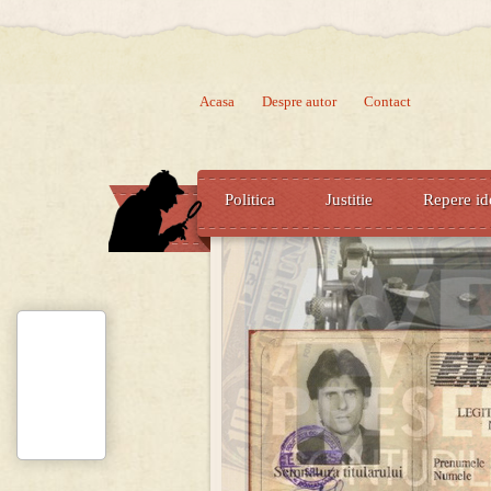
Acasa
Despre autor
Contact
Politica
Justitie
Repere id