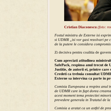
Cristian Diaconescu
(foto: r
Fostul ministru de Externe isi exprim
si UDMR „isi vor gasi rezolvari pe c
de la putere le considera compromis 
Zi decisiva pentru coalitia de guver
Cum apreciati atitudinea ministrul
SafePack, respinsa anul trecut de 
Justitie, de autorii ei, printre c
Credeti ca trebuia consultat UDMR, 
Externe sa intervina ca parte in p
Comisia Europeana a respins anul trec
de UDMR care in fapt dorea crearea 
acest moment tema protectiei minori
prevedere generala in Tratatul de la
Comisia a aratat ca un astfel de pro