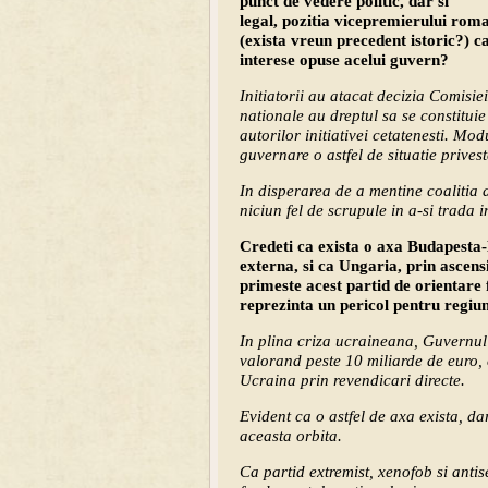
punct de vedere politic, dar si
legal, pozitia vicepremierului roma
(exista vreun precedent istoric?) 
interese opuse acelui guvern?
Initiatorii au atacat decizia Comisi
nationale au dreptul sa se constituie
autorilor initiativei cetatenesti. Mod
guvernare o astfel de situatie privest
In disperarea de a mentine coalitia
niciun fel de scrupule in a-si trada in
Credeti ca exista o axa Budapesta-
externa, si ca Ungaria, prin ascens
primeste acest partid de orientare 
reprezinta un pericol pentru regiu
In plina criza ucraineana, Guvernul
valorand peste 10 miliarde de euro, 
Ucraina prin revendicari directe.
Evident ca o astfel de axa exista, d
aceasta orbita.
Ca partid extremist, xenofob si antis