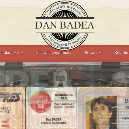
entitare
» »
»
Securitate nationala
Presa
»
»
Revolut