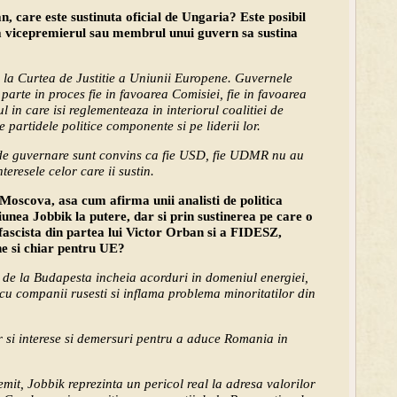
n, care este sustinuta oficial de Ungaria? Este posibil
ca vicepremierul sau membrul unui guvern sa sustina
ei la Curtea de Justitie a Uniunii Europene. Guvernele
 parte in proces fie in favoarea Comisiei, fie in favoarea
ul in care isi reglementeaza in interiorul coalitiei de
e partidele politice componente si pe liderii lor.
 de guvernare sunt convins ca fie USD, fie UDMR nu au
teresele celor care ii sustin.
Moscova, asa cum afirma unii analisti de politica
iunea Jobbik la putere, dar si prin sustinerea pe care o
fascista din partea lui Victor Orban si a FIDESZ,
ne si chiar pentru UE?
 de la Budapesta incheia acorduri in domeniul energiei,
cu companii rusesti si inflama problema minoritatilor din
ar si interese si demersuri pentru a aduce Romania in
emit, Jobbik reprezinta un pericol real la adresa valorilor