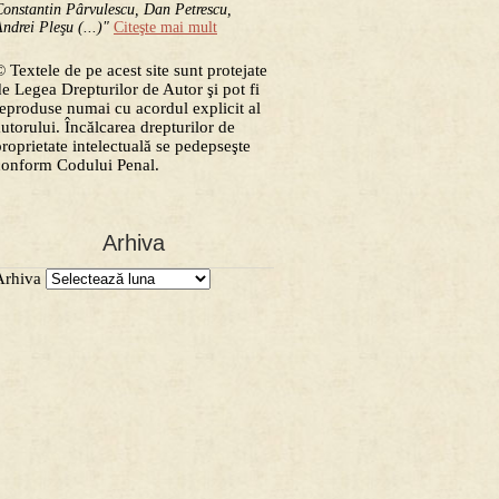
onstantin Pârvulescu, Dan Petrescu,
ndrei Pleşu (...)"
Citeşte mai mult
 Textele de pe acest site sunt protejate
de Legea Drepturilor de Autor şi pot fi
reproduse numai cu acordul explicit al
autorului. Încălcarea drepturilor de
proprietate intelectuală se pedepseşte
conform Codului Penal.
Arhiva
Arhiva