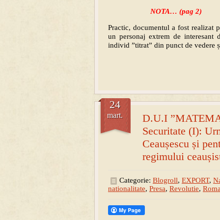
NOTA… (pag 2)
Practic, documentul a fost realizat 
un personaj extrem de interesant d
individ ”titrat” din punct de vedere șt
24
mart.
D.U.I ”MATEMAT
Securitate (I): Ur
Ceaușescu și pent
regimului ceaușis
Categorie:
Blogroll
,
EXPORT
,
Na
nationalitate
,
Presa
,
Revolutie
,
Roma