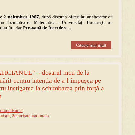
pe
2 noiembrie 1987
, după discuția ofițerului anchetator cu
in Facultatea de Matematică a Universității București, un
iințific, dar
Persoană de Încredere...
Citeste mai mult
ICIANUL” – dosarul meu de la
mărit pentru intenția de a-l împușca pe
ru instigarea la schimbarea prin forță a
t
tionalism si
nism
,
Securitate nationala