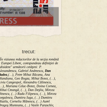
trecut:
În viziunea redactorilor de la secţia română
 Europei Libere, corespundeau definiţiei de
disident" următorii ce­tă­ţeni: P.
Alexandrescu, Gabriel Andreescu,
Dan
Badea
,(...), Petre Mihai Băcanu, Ana
landiana, Geo Bogza, Mihai Botez, (...),
Liviu Cangeopol, Alexandru Călinescu,
...), Mariana Celac-Botez, Doina Cornea,
ihai Creangă, (...), Dan Deşliu, Mircea
inescu, (...) Radu Filipescu, (...), Mircea
orgulescu, Dumitru Iuga, (...) Dumitru
azilu, Corneliu Mănescu, (...) Aurel
ragoş Munteanu, (...) Vasile Paraschiv,