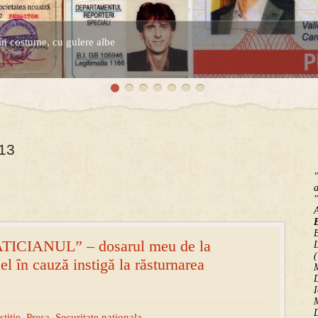
în costume, cu gulere albe
espre controversatele conturi secrete ale Securitatii.
013
"
a
"
B
ICIANUL” – dosarul meu de la
(
Cel în cauză instigă la răsturnarea
M
D
I
M
D
stitie
,
Presa
,
Securitate nationala