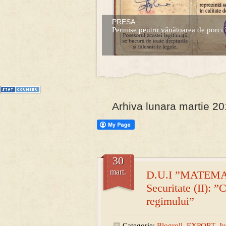
PRESA
Prima mea carte publicata (Nemira)
Permise pentru vânătoarea de porci 
Averea Presedintelui: prima lucrare d
1
2
3
4
5
6
7
Arhiva lunara martie 2
30
mart.
D.U.I ”MATEMAT
Securitate (II): ”
regimului”
Categorie:
Blogroll
,
EXPORT
,
Ju