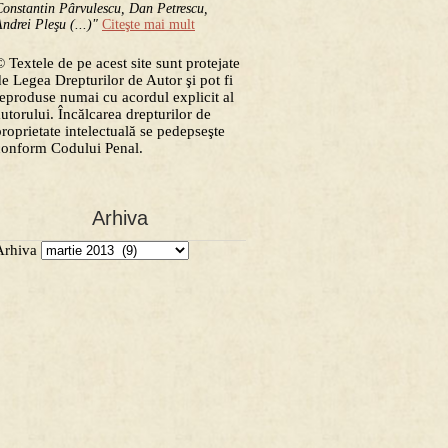
onstantin Pârvulescu, Dan Petrescu,
ndrei Pleşu (...)"
Citeşte mai mult
 Textele de pe acest site sunt protejate
de Legea Drepturilor de Autor şi pot fi
reproduse numai cu acordul explicit al
autorului. Încălcarea drepturilor de
proprietate intelectuală se pedepseşte
conform Codului Penal.
Arhiva
Arhiva