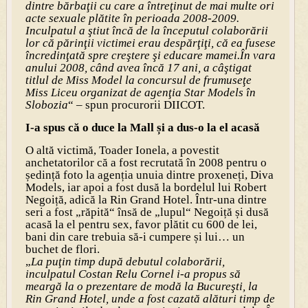
dintre bărbaţii cu care a întreţinut de mai multe ori
acte sexuale plătite în perioada 2008-2009.
Inculpatul a ştiut încă de la începutul colaborării
lor că părinţii victimei erau despărţiţi, că ea fusese
încredinţată spre creştere şi educare mamei.În vara
anului 2008, când avea încă 17 ani, a câştigat
titlul de Miss Model la concursul de frumuseţe
Miss Liceu organizat de agenţia Star Models în
Slobozia
“ – spun procurorii DIICOT.
I-a spus că o duce la Mall și a dus-o la el acasă
O altă victimă, Toader Ionela, a povestit
anchetatorilor că a fost recrutată în 2008 pentru o
ședință foto la agenția unuia dintre proxeneți, Diva
Models, iar apoi a fost dusă la bordelul lui Robert
Negoiță, adică la Rin Grand Hotel. Într-una dintre
seri a fost „răpită“ însă de „lupul“ Negoiță și dusă
acasă la el pentru sex, favor plătit cu 600 de lei,
bani din care trebuia să-i cumpere și lui… un
buchet de flori.
„
La puţin timp după debutul colaborării,
inculpatul Costan Relu Cornel i-a propus să
meargă la o prezentare de modă la Bucureşti, la
Rin Grand Hotel, unde a fost cazată alături timp de