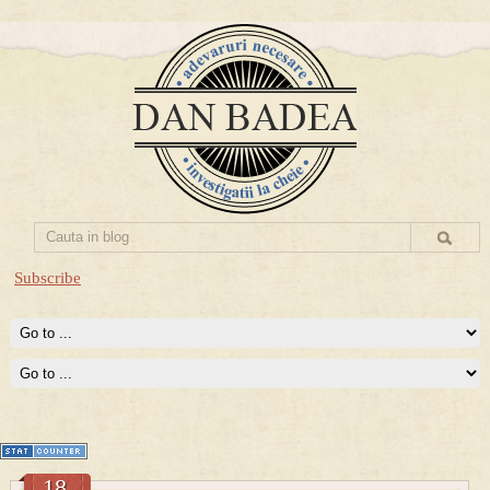
Subscribe
Prima mea carte publicata (Nemira)
Averea Presedintelui: prima lucrare despre controversatele
conturi secrete ale Securitatii.
18