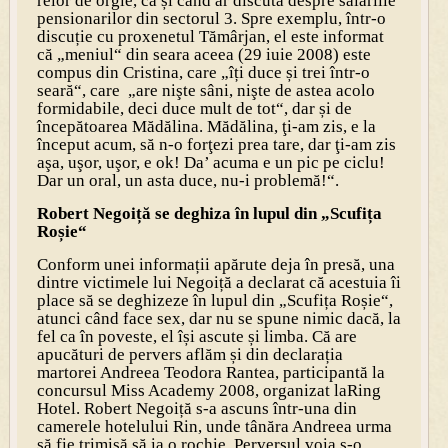
relor de orgie, ca și când ar discuta despre salariile
pensionarilor din sectorul 3. Spre exemplu, într-o
discuție cu proxenetul Tămârjan, el este informat
că „meniul“ din seara aceea (29 iuie 2008) este
compus din Cristina, care „îți duce și trei într-o
seară“, care „are nişte sâni, nişte de astea acolo
formidabile, deci duce mult de tot“, dar și de
începătoarea Mădălina. Mădălina, ţi-am zis, e la
început acum, să n-o forţezi prea tare, dar ţi-am zis
aşa, uşor, uşor, e ok! Da’ acuma e un pic pe ciclu!
Dar un oral, un asta duce, nu-i problemă!“.
Robert Negoiță se deghiza în lupul din „Scufița
Roșie“
Conform unei informații apărute deja în presă, una
dintre victimele lui Negoiță a declarat că acestuia îi
place să se deghizeze în lupul din „Scufița Roșie“,
atunci când face sex, dar nu se spune nimic dacă, la
fel ca în poveste, el își ascute și limba. Că are
apucături de pervers aflăm și din declarația
martorei Andreea Teodora Rantea, participantă la
concursul Miss Academy 2008, organizat laRing
Hotel. Robert Negoiță s-a ascuns într-una din
camerele hotelului Rin, unde tânăra Andreea urma
să fie trimisă să ia o rochie. Perversul voia s-o