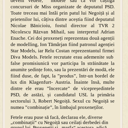
deveni vedete, modele sau că vor câștiga
concursuri de Miss organizate de deputatul PSD.
Toate treceau mai întâi prin patul lui Negoiță și al
prietenilor lui, câțiva dintre aceștia fiind deputatul
Nicolae Bănicioiu, fostul director al TVR 2
Nicolescu Răzvan Mihail, sau interpretul Adrian
Enache. Cei doi proxeneți reprezentau două agenții
de modelling, Ion Tămârjan fiind patronul agenției
Star Models, iar Relu Costan reprezentantul firmei
Diva Models. Fetele recrutate erau ademenite sub
false promisiunică vor participa în străinătate la
anumite ședințe foto, sau la prezentări de modă, ele
fiind duse, de fapt, la ”produs”, într-un bordel de
lux din Klagenfurt- Austria. Înainte însă, multe
dintre ele erau ”încercate” de vicepreședintele
PSD, de astăzi, și candidatul USL la primăria
sectorului 3, Robert Negoiță. Sexul cu Negoiță se
numea ”combinație”, în limbajul proxeneților.
Fetele erau puse să facă, declarau ele, diverse
„combinații“ cu Negoiță sau ceilați derbedei din
grupul lui. Proxeneții și „marfa“ acestora, adică