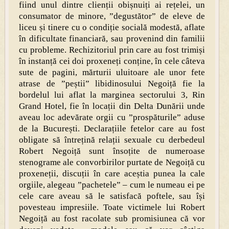
fiind unul dintre clienții obișnuiți ai rețelei, un
consumator de minore, ”degustător” de eleve de
liceu și tinere cu o condiție socială modestă, aflate
în dificultate financiară, sau provenind din familii
cu probleme. Rechizitoriul prin care au fost trimiși
în instanță cei doi proxeneți conține, în cele câteva
sute de pagini, mărturii uluitoare ale unor fete
atrase de ”peștii” libidinosului Negoiță fie la
bordelul lui aflat la marginea sectorului 3, Rin
Grand Hotel, fie în locații din Delta Dunării unde
aveau loc adevărate orgii cu ”prospăturile” aduse
de la București. Declarațiile fetelor care au fost
obligate să întrețină relații sexuale cu derbedeul
Robert Negoiță sunt însoțite de numeroase
stenograme ale convorbirilor purtate de Negoiță cu
proxeneții, discuții în care aceștia punea la cale
orgiile, alegeau ”pachetele” – cum le numeau ei pe
cele care aveau să le satisfacă poftele, sau își
povesteau impresiile. Toate victimele lui Robert
Negoiță au fost racolate sub promisiunea că vor