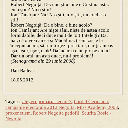
Robert Negoiţă: Deci nu ştiu cine e Cristina asta,
eu o ştiu? Nu o ştiu!
Ion Tămârjan: Nu! N-o ştii, n-o ştii, nu cred c-o
ştii!
Robert Negoiţă: Da e bine, e bine acolo?
Ion Tămârjan: Are nişte sâni, nişte de astea acolo
formidabile, deci duce mult de tot! Înţelegi? Da,
hai, că o vezi aicea şi Mădălina, ţi-am zis, e la
început acum, să n-o forţezi prea tare, dar ţi-am zis
aşa, uşor, uşor, e ok! Da’ acuma e un pic pe ciclu!
Dar un oral, un asta duce, nu-i problemă!
(Stenograma din 29 iunie 2008)
Dan Badea,
18.05.2012
Taguri:
alegeri primaria sector 3
,
bordel Germania
,
campanie electorala 2012 Negoita
,
Miss Academy 2008
,
proxenetism
,
Robert Negoita pedofil
,
Scufita Rosie -
Negoita