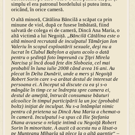
simplu el era patronul bordelului și putea intra,
oricând, în orice cameră.
O altă minoră, Cătălina Băncilă a scăpat ca prin
minune de viol, după ce fusese îmbătată, fiind
salvată de colega ei de cameră, Dincă Ana Maria, o
altă victimă a lui Negoiță. „
Băncilă Cătălina este o
altă minoră recrutată de inculpatul Tămârjan Ion
Valeriu în scopul exploatării sexuale, deşi nu a
lucrat în Clubul Babylon a ajuns acolo o dată
pentru o şedinţă foto împreună cu Ţiţei Mirela
Narcisa şi încă două fete din Slobozia, cel mai
probabil în luna iulie 2008 când avea 16 ani. Au
plecat în Delta Dunării, unde a mers şi Negoiţă
Robert Sorin care s-a arătat destul de interesat de
persoana ei. A început să discute cu ea şi s-o
mângâie în timp ce se îndrepta spre camera ei,
destul de ameţită, întrucât consumase băuturi
alcoolice în timpul participării la un joc (probabil
boltz) iniţiat de inculpat. Nu s-a întâmplat nimic
pentru că prietena sa Dincă Ana Maria a chemat-o
în cameră. Inculpatul i-a spus că Ilie Ştefania
Diana avusese o relaţie intimă cu Negoiţă Robert
Sorin în minoritate. A auzit că acesta nu a lăsat-o
pe Munteanu Mihaela să plece la o altă agenţie
“ –