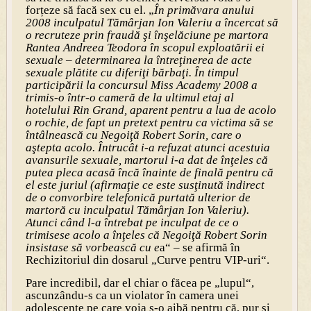
forțeze să facă sex cu el. „
În primăvara anului
2008 inculpatul Tămârjan Ion Valeriu a încercat să
o recruteze prin fraudă şi înşelăciune pe martora
Rantea Andreea Teodora în scopul exploatării ei
sexuale – determinarea la întreţinerea de acte
sexuale plătite cu diferiţi bărbaţi. În timpul
participării la concursul Miss Academy 2008 a
trimis-o într-o cameră de la ultimul etaj al
hotelului Rin Grand, aparent pentru a lua de acolo
o rochie, de fapt un pretext pentru ca victima să se
întâlnească cu Negoiţă Robert Sorin, care o
aştepta acolo. Întrucât i-a refuzat atunci acestuia
avansurile sexuale, martorul i-a dat de înţeles că
putea pleca acasă încă înainte de finală pentru că
el este juriul (afirmaţie ce este susţinută indirect
de o convorbire telefonică purtată ulterior de
martoră cu inculpatul Tămârjan Ion Valeriu).
Atunci când l-a întrebat pe inculpat de ce o
trimisese acolo a înţeles că Negoiţă Robert Sorin
insistase să vorbească cu e
a“ – se afirmă în
Rechizitoriul din dosarul „Curve pentru VIP-uri“.
Pare incredibil, dar el chiar o făcea pe „lupul“,
ascunzându-s ca un violator în camera unei
adolescente pe care voia s-o aibă pentru că, pur și