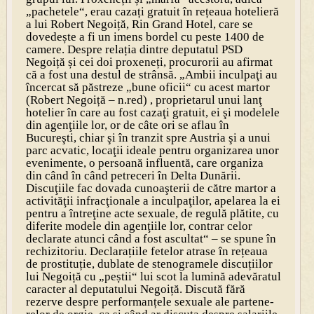
„pachetele“, erau cazați gratuit în rețeaua hotelieră
a lui Robert Negoiță, Rin Grand Hotel, care se
dovedește a fi un imens bordel cu peste 1400 de
camere. Despre relația dintre deputatul PSD
Negoiță și cei doi proxeneți, procurorii au afirmat
că a fost una destul de strânsă. „Ambii inculpaţi au
încercat să păstreze „bune oficii“ cu acest martor
(Robert Negoiță – n.red) , proprietarul unui lanţ
hotelier în care au fost cazaţi gratuit, ei şi modelele
din agenţiile lor, or de câte ori se aflau în
Bucureşti, chiar şi în tranzit spre Austria şi a unui
parc acvatic, locaţii ideale pentru organizarea unor
evenimente, o persoană influentă, care organiza
din când în când petreceri în Delta Dunării.
Discuţiile fac dovada cunoaşterii de către martor a
activităţii infracţionale a inculpaţilor, apelarea la ei
pentru a întreţine acte sexuale, de regulă plătite, cu
diferite modele din agenţiile lor, contrar celor
declarate atunci când a fost ascultat“ – se spune în
rechi­zitoriu. Declarațiile fetelor atrase în rețeaua
de prostituție, dublate de stenogramele discuțiilor
lui Negoiță cu „peștii“ lui scot la lumină adevăratul
caracter al deputatului Negoiță. Discută fără
rezerve despre performanțele sexuale ale partene­