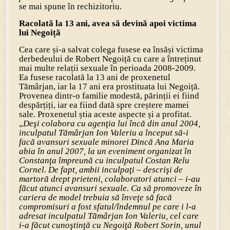
se mai spune în rechizitoriu.
Racolată la 13 ani, avea să devină apoi victima
lui Negoiță
Cea care și-a salvat colega fusese ea însăși victima
derbedeului de Robert Negoiță cu care a întreținut
mai multe relații sexuale în perioada 2008-2009.
Ea fusese racolată la 13 ani de proxenetul
Tămârjan, iar la 17 ani era prostituata lui Negoiță.
Provenea dintr-o familie modestă, părinții ei fiind
despărțiți, iar ea fiind dată spre creștere mamei
sale. Proxenetul știa aceste aspecte și a profitat.
„
Deşi colabora cu agenţia lui încă din anul 2004,
inculpatul Tămârjan Ion Valeriu a început să-i
facă avansuri sexuale minorei Dincă Ana Maria
abia în anul 2007, la un eveniment organizat în
Constanţa împreună cu inculpatul Costan Relu
Cornel. De fapt, ambii inculpaţi – descrişi de
martoră drept prieteni, colaboratori atunci – i-au
făcut atunci avansuri sexuale. Ca să promoveze în
cariera de model trebuia să înveţe să facă
compromisuri a fost sfatul/îndemnul pe care i l-a
adresat inculpatul Tămârjan Ion Valeriu, cel care
i-a făcut cunoştinţă cu Negoiţă Robert Sorin, unul