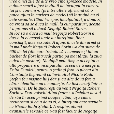
vreo cinci zile de alte vreo cincisprezece modele. În
a doua seară a fost invitată de inculpat în camera
lui şi a convins-o (printre altele afirmând că o
putea ajuta în cariera de model) să întreţină cu el
acte sexuale. Când i-a spus inculpatului, a doua zi,
că vroia să se ducă în mall, la cumpărături, acesta
i-a propus să o ducă Negoiţă Robert Sorin.
În loc să o ducă la mall Negoiţă Robert Sorin a
dus-o la el acasă unde au întreţinut, liber
consimţit, acte sexuale. A ajuns în cele din urmă şi
la mall unde Negoiţă Robert Sorin i-a dat suma de
600 de lei (din care trebuia să-i cumpere şi lui un
buchet de flori întrucât participa mai târziu la ziua
cuiva de naştere). Nu după mult timp a acceptat o
altă propunere a inculpatului, aceea de a merge în
Delta Dunării, pentru o şedinţă foto. A plecat din
Constanţa împreună cu învinuitul Nicola Radu
Ştefan (cu maşina lui) dar şi cu alte două fete a
căror identitate nu o cunoaşte. Au fost cazaţi într-o
pensiune. De la Bucureşti au venit Negoiţă Robert
Sorin şi Dorovolschi Alina (care s-a îmbătat destul
de rău în acea primă noapte, când, aşa cum a
recunoscut şi ea a doua zi, a întreţinut acte sexuale
cu Nicola Radu Ştefan). A respins atunci
avansurile sexuale ce i-au fost făcute de Negoiţă