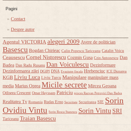
Pagini
Contact
Despre autor
alegeri 2009
Agentul VICTORIA
Avere de politician
Basescu
Bogdan Chirieac
Catalin Voicu
Calin Popescu Tariceanu
Cornel Nistorescu
Ceausescu
Cozmin Gusa
Dan
Crin Antonescu
Dan Voiculescu
Badea
Dezinformare
Dan Radu Rusanu
Dezinformarea zilei
Hrebenciuc
DNA
DGIPI
ICE Dunarea
Evaziune fiscala
Liviu Luca
Manipulare
KGB
manipulare mass
Liviu Turcu
Micile secrete
media
Marius Oprea
Mircea Geoana
Patriciu
Odiseea Crescent
Omar Hayssam
proces Razvan Petrovici Dan Badea
Sorin
Realitatea Tv
Rudas Erno
SIE
Romania
Securitatea
Securitate
Ovidiu Vintu
Sorin Vintu
SRI
Sorin Rosca Stanescu
Traian Basescu
Tariceanu