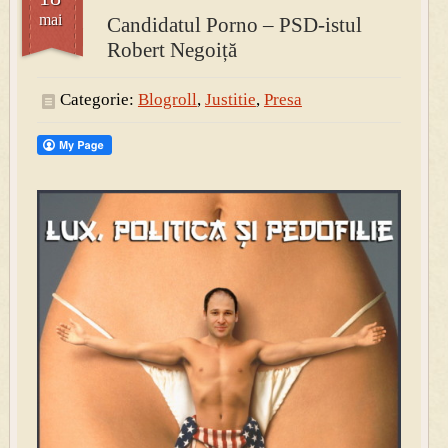
mai
Candidatul Porno – PSD-istul
Robert Negoiță
PRESA
Permise pentru vânătoarea de porci în costume, cu gulere albe
Categorie:
Blogroll
,
Justitie
,
Presa