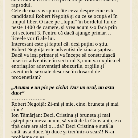
rapsodul.
Cele de mai sus spun câte ceva despre cine este
candidatul Robert Negoiță și cu ce se ocupă el în
timpul liber. O face pe „lupul“ în bordelul lui de
peste 1400 de camere, și vrea acum s-o facă prin
tot sectorul 3. Pentru că dacă ajunge primar…
liceele vor fi ale lui.
Interesant este și faptul că, deși puțini o știu,
Robert Negoiță este adventist de ziua a șaptea.
Dacă va ieși primar și va începe să construiască
biserici adventiste în sectorul 3, cum va explica el
enoriașilor adeventiști abuzurile, orgiile și
aventurile sexuale descrise în dosarul de
proxenetism?
„Acuma e un pic pe ciclu! Dar un oral, un asta
duce“
………………..
Robert Negoiţă: Zi-mi şi mie, cine, bruneta şi mai
cine?
Ion Tămârjan: Deci, Cristina şi bruneta şi mai
aştept pe cineva acum, să vină de la Constanţa, e o
tipă care are aici o…da? Deci Cristina e sută la
sută, asta duce, îţi duce şi trei într-o seară! N-ai
probleme cu ea.