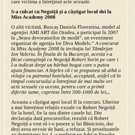
care victima a întreţinut acte sexuale.
S-a culcat cu Negoiță și a câștigat locul doi la
Miss Academy 2008
O altă victimă, Ruscaș Daniela Florentina, model al
agenţiei AMI ART din Oradea, a participat în 2007
la „Seara devoratorilor de modă“, un eveniment
organizat de agenţia lor Diva Models.“
A concurat
la Miss Academy 2008 la invitaţia lui Tămârjan
Ion Valeriu. În finala de la Bucureşti, acesta i-a
făcut cunoştinţă cu Negoiţă Robert Sorin pe care i
l-a indicat drept un bărbat bogat care o putea
ajuta financiar. A înţeles că i se propunea să aibă o
relaţie cu patronul hotelului, acceptată, astfel că în
timpul concursului a întreţinut de mai multe ori
acte sexuale cu acesta, pentru care a primit
diferite sume, cuprinse între 500-1000 de lei
„.
Aceasta a câștigat apoi locul II la concurs. Ulterior
a mai întreținut relațiis exuale cu Robert Negoiță
fie la hotel, fie la una dintre casele lui. Din
declarația dată procurorilor, rezultă că Robert
Negoiță a vrut să i-o paseze și lui Bănicioiu, dar
deși avea nevoie de bani, a refuzat. Și prostituatele
au demnitatea lor. L-a preferat pe Adrian Enache,