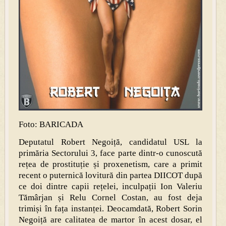
Foto: BARICADA
Deputatul Robert Negoiță, candidatul USL la
primăria Sectorului 3, face parte dintr-o cunoscută
rețea de prostituție și proxenetism, care a primit
recent o puternică lovitură din partea DIICOT după
ce doi dintre capii rețelei, inculpații Ion Valeriu
Tămârjan și Relu Cornel Costan, au fost deja
trimiși în fața instanței. Deocamdată, Robert Sorin
Negoiță are calitatea de martor în acest dosar, el