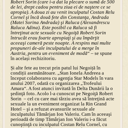
Robert Sorin (care i-a dat la plecare o sumă de 500
de lei, drept cadou pentru ziua ei de naştere ce se
apropia). A doua zi au venit inculpatul Costan Relu
Cornel şi încă două fete din Constanţa, Andrada
(Matei Sorina Andrada) şi Raluca (Alexandrescu
Raluca Adina). Este posibil ca Raluca să fi
întreţinut acte sexuale cu Negoiţă Robert Sorin
întrucât erau foarte apropiaţi şi au împărţit
aceeaşi cameră peste noapte. A respins mai multe
propuneri de-ale inculpatului de a merge în
Austria, pentru un eveniment de modă
“ – se spune
în același rechizitoriu.
Și alte fete au trecut prin patul lui Negoiță în
condiții asemănătoare. „Stan Ionela Andreea a
început colaborarea cu agenţia Star Models în vara
anului 2007, odată cu organizarea „Trofeului
Amara“. A fost atunci invitată în Delta Dunării la o
şedinţă foto. Acolo l-a cunoscut pe Negoiţă Robert
Sorin – cel cu care mai târziu avea să întreţină acte
sexuale la un eveniment organizat la Rin Grand
Hotel – şi a refuzat avansurile sexuale ale
inculpatului Tămârjan Ion Valeriu. Cam în aceeaşi
perioadă de timp Tămârjan Ion Valeriu i-a făcut
cunoştinţă cu inculpatul Costan Relu Cornel, cu