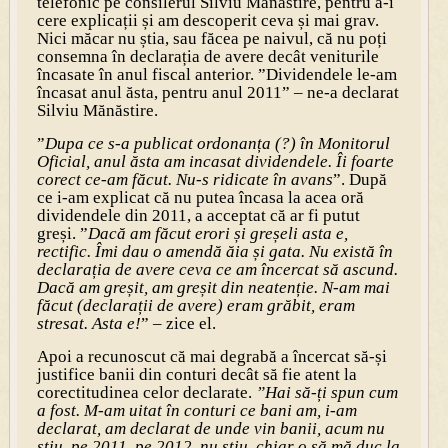
telefonic pe consilerul Silviu Mănăstire, pentru a-i
cere explicații și am descoperit ceva și mai grav.
Nici măcar nu știa, sau făcea pe naivul, că nu poți
consemna în declarația de avere decât veniturile
încasate în anul fiscal anterior. ”Dividendele le-am
încasat anul ăsta, pentru anul 2011” – ne-a declarat
Silviu Mănăstire.
”
Dupa ce s-a publicat ordonanța (?) în Monitorul
Oficial, anul ăsta am incasat dividendele. Îi foarte
corect ce-am făcut. Nu-s ridicate în avans
”. După
ce i-am explicat că nu putea încasa la acea oră
dividendele din 2011, a acceptat că ar fi putut
greși. ”
Dacă am făcut erori și greșeli asta e,
rectific. Îmi dau o amendă ăia și gata. Nu există în
declarația de avere ceva ce am încercat să ascund.
Dacă am greșit, am greșit din neatenție. N-am mai
făcut (declarații de avere) eram grăbit, eram
stresat. Asta e!
” – zice el.
Apoi a recunoscut că mai degrabă a încercat să-și
justifice banii din conturi decât să fie atent la
corectitudinea celor declarate.
”Hai să-ți spun cum
a fost. M-am uitat în conturi ce bani am, i-am
declarat, am declarat de unde vin banii, acum nu
știu, pe 2011, pe 2012, nu știu, chiar o să mă duc la