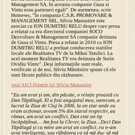
Management SA. In aceasta companie Gusa si
Vintu erau parteneri egali”. De asemenea, scrie
Hotnews, ”în compania C.S.R. PROMOVARE &
MANAGEMENT SRL, Silviu Manastire este
asociat cu ION DUMITRU RELU despre care presa
a relatat ca era directorul companiei SOCO
Dezvoltare & Management SA companie detinuta
de Gusa si Vintu. Presa a relatat in 2010 ca ION
DUMITRU RELU a preluat conducerea statiilor
locale ale Realitatea TV de la Mihai Tatulici. La
acel moment Realitatea TV era detinuta de Sorin
Ovidiu Vintu”. Deși informațiile sunt reale,
verificate și de noi, Silviu Mănăstire spune că ele
sunt făcute publice din răzbunare.
vezi AICI firmele lui Silviu Manastire
”
Eu am avut și am, din păcate, o relație proastă cu
Dan Tăpălagă. El a fost angajatul meu, oarecum, a
lucrat la Ziua de Cluj în 2006, la un ziar unde eu
eram acționar, aveam 5% din ziarul respectiv, au
rămas, am avut un conflict, Dan este un tip
încăpățânat… Am fost la Clever, la Ziua…Deci Dan
Tăpălagă și cu mine am avut un conflict, eu n-am
avut inteligența, sau răbdarea ca să mă duc să mă