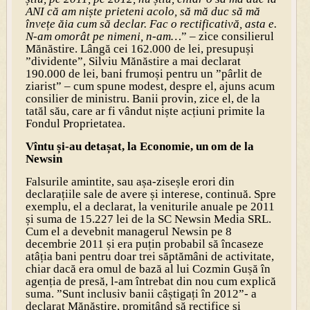
ANI că am niște prieteni acolo, să mă duc să mă
învețe ăia cum să declar. Fac o rectificativă, asta e.
N-am omorât pe nimeni, n-am…
” – zice consilierul
Mănăstire. Lângă cei 162.000 de lei, presupuși
”dividente”, Silviu Mănăstire a mai declarat
190.000 de lei, bani frumoși pentru un ”pârlit de
ziarist” – cum spune modest, despre el, ajuns acum
consilier de ministru. Banii provin, zice el, de la
tatăl său, care ar fi vândut niște acțiuni primite la
Fondul Proprietatea.
Vîntu și-au detașat, la Economie, un om de la
Newsin
Falsurile amintite, sau așa-ziseșle erori din
declarațiile sale de avere și interese, continuă. Spre
exemplu, el a declarat, la veniturile anuale pe 2011
și suma de 15.227 lei de la SC Newsin Media SRL.
Cum el a devebnit managerul Newsin pe 8
decembrie 2011 și era puțin probabil să încaseze
atâția bani pentru doar trei săptămâni de activitate,
chiar dacă era omul de bază al lui Cozmin Gușă în
agenția de presă, l-am întrebat din nou cum explică
suma. ”Sunt inclusiv banii câștigați în 2012”- a
declarat Mănăstire, promițând să rectifice și