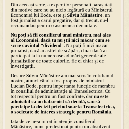
Din aceeași serie, a experților personali parașutați
din motive care nu au nicio legătură cu Ministerul
Economiei lui Bode, este și
Silviu Mănăstire
, un
fost jurnalist a cărui pregătire, dar și trecut, nu-l
recomandau pentru o asemenea demnitate.
Nu poți să fii consilierul unui ministru, mai ales
al Economiei, dacă tu nu știi nici măcar cum se
scrie cuvîntul ”dividend
”. Nu poți fi nici măcar
jurnalist, dacă ai astfel de scăpări, chiar dacă ai
participat la la numeroase adunări generale ale
jurnaliștilor de toate culorile, fie ei chiar și de
investigații.
Despre Silviu Mănăstire am mai scris în cotidianul
nostru, atunci când a fost propus, de ministrul
Lucian Bode, pentru importanta funcție de membru
în consiliul de administrație al Transelectrica. Cu
tot respectul pentru un fost confrate, dar
nu este
admisibil ca un habarnist să decidă, sau să
participe la decizii privind soarta Transelectrica,
o societate de interes strategic pentru România
.
Iată de ce ne-a intrat în atenție consilierul
Mănăstire, nume predestinat pentru un absolvent