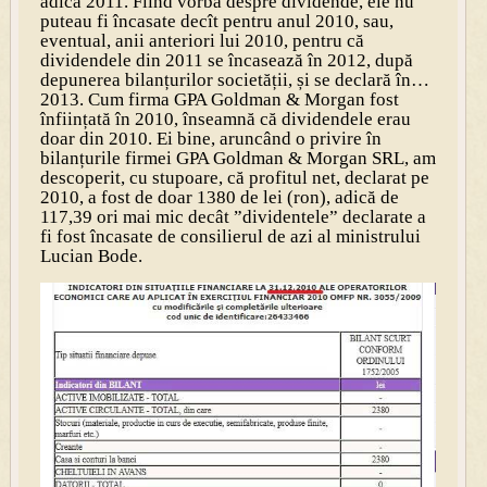
adică 2011. Fiind vorba despre dividende, ele nu
puteau fi încasate decît pentru anul 2010, sau,
eventual, anii anteriori lui 2010, pentru că
dividendele din 2011 se încasează în 2012, după
depunerea bilanțurilor societății, și se declară în…
2013. Cum firma GPA Goldman & Morgan fost
înființată în 2010, înseamnă că dividendele erau
doar din 2010. Ei bine, aruncând o privire în
bilanțurile firmei GPA Goldman & Morgan SRL, am
descoperit, cu stupoare, că profitul net, declarat pe
2010, a fost de doar 1380 de lei (ron), adică de
117,39 ori mai mic decât ”dividentele” declarate a
fi fost încasate de consilierul de azi al ministrului
Lucian Bode.