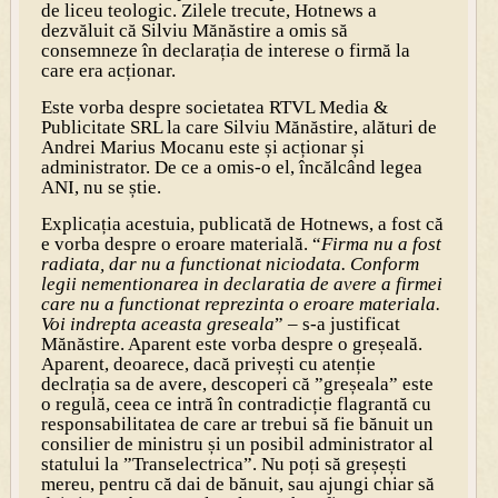
de liceu teologic. Zilele trecute, Hotnews a
dezvăluit că Silviu Mănăstire a omis să
consemneze în declarația de interese o firmă la
care era acționar.
Este vorba despre societatea RTVL Media &
Publicitate SRL la care Silviu Mănăstire, alături de
Andrei Marius Mocanu este și acționar și
administrator. De ce a omis-o el, încălcând legea
ANI, nu se știe.
Explicația acestuia, publicată de Hotnews, a fost că
e vorba despre o eroare materială. “
Firma nu a fost
radiata, dar nu a functionat niciodata. Conform
legii nementionarea in declaratia de avere a firmei
care nu a functionat reprezinta o eroare materiala.
Voi indrepta aceasta greseala
” – s-a justificat
Mănăstire. Aparent este vorba despre o greșeală.
Aparent, deoarece, dacă privești cu atenție
declrația sa de avere, descoperi că ”greșeala” este
o regulă, ceea ce intră în contradicție flagrantă cu
responsabilitatea de care ar trebui să fie bănuit un
consilier de ministru și un posibil administrator al
statului la ”Transelectrica”. Nu poți să greșești
mereu, pentru că dai de bănuit, sau ajungi chiar să