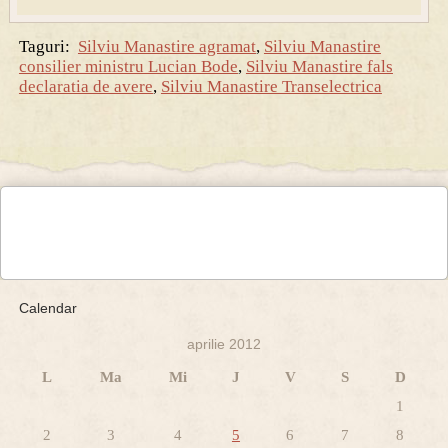
Taguri:
Silviu Manastire agramat
,
Silviu Manastire
consilier ministru Lucian Bode
,
Silviu Manastire fals
declaratia de avere
,
Silviu Manastire Transelectrica
Calendar
aprilie 2012
L
Ma
Mi
J
V
S
D
1
2
3
4
5
6
7
8