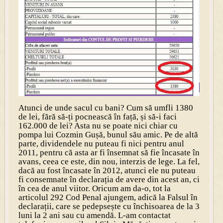
Atunci de unde sacul cu bani? Cum să umfli 1380
de lei, fără să-ți pocnească în față, și să-i faci
162.000 de lei? Asta nu se poate nici chiar cu
pompa lui Cozmin Gușă, bunul său amic. Pe de altă
parte, dividendele nu puteau fi nici pentru anul
2011, pentru că asta ar fi însemnat să fie încasate în
avans, ceea ce este, din nou, interzis de lege. La fel,
dacă au fost încasate în 2012, atunci ele nu puteau
fi consemnate în declarația de avere din acest an, ci
în cea de anul viitor. Oricum am da-o, tot la
articolul 292 Cod Penal ajungem, adică la Falsul în
declarații, care se pedepsește cu închisoarea de la 3
luni la 2 ani sau cu amendă. L-am contactat