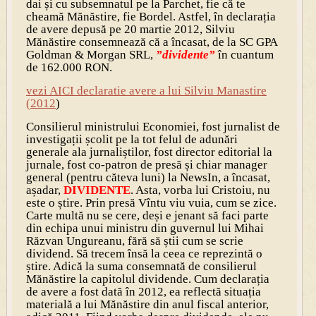
dai și cu subsemnatul pe la Parchet, fie că te
cheamă Mănăstire, fie Bordel. Astfel, în declarația
de avere depusă pe 20 martie 2012, Silviu
Mănăstire consemnează că a încasat, de la SC GPA
Goldman & Morgan SRL,
”dividente”
în cuantum
de 162.000 RON.
vezi AICI declaratie avere a lui Silviu Manastire
(2012
)
Consilierul ministrului Economiei, fost jurnalist de
investigații școlit pe la tot felul de adunări
generale ala jurnaliștilor, fost director editorial la
jurnale, fost co-patron de presă și chiar manager
general (pentru căteva luni) la NewsIn, a încasat,
așadar,
DIVIDENTE
. Asta, vorba lui Cristoiu, nu
este o știre. Prin presă Vîntu viu vuia, cum se zice.
Carte multă nu se cere, deși e jenant să faci parte
din
echipa
unui ministru din guvernul lui Mihai
Răzvan Ungureanu, fără să știi cum se scrie
dividend. Să trecem însă la ceea ce reprezintă o
știre. Adică la suma consemnată de consilierul
Mănăstire la capitolul dividende. Cum declarația
de avere a fost dată în 2012, ea reflectă situația
materială a lui Mănăstire din anul fiscal anterior,