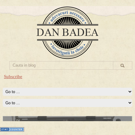
Subscribe
Prima mea carte publicata (Nemira)
Averea Presedintelui: prima lucrare despre controversatele
conturi secrete ale Securitatii.