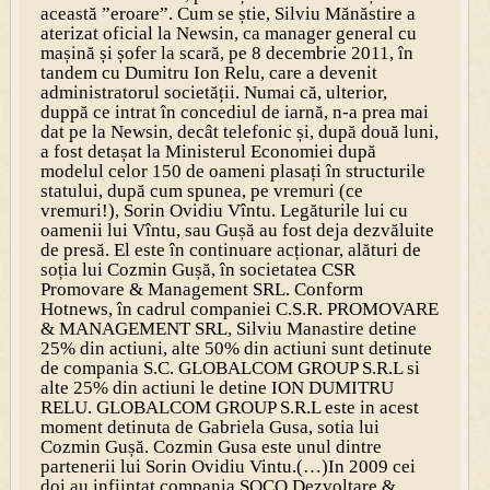
această ”eroare”. Cum se știe, Silviu Mănăstire a
aterizat oficial la Newsin, ca manager general cu
mașină și șofer la scară, pe 8 decembrie 2011, în
tandem cu Dumitru Ion Relu, care a devenit
administratorul societății. Numai că, ulterior,
duppă ce intrat în concediul de iarnă, n-a prea mai
dat pe la Newsin, decât telefonic și, după două luni,
a fost detașat la Ministerul Economiei după
modelul celor 150 de oameni plasați în structurile
statului, după cum spunea, pe vremuri (ce
vremuri!), Sorin Ovidiu Vîntu. Legăturile lui cu
oamenii lui Vîntu, sau Gușă au fost deja dezvăluite
de presă. El este în continuare acționar, alături de
soția lui Cozmin Gușă, în societatea CSR
Promovare & Management SRL. Conform
Hotnews, în cadrul companiei C.S.R. PROMOVARE
& MANAGEMENT SRL, Silviu Manastire detine
25% din actiuni, alte 50% din actiuni sunt detinute
de compania S.C. GLOBALCOM GROUP S.R.L si
alte 25% din actiuni le detine ION DUMITRU
RELU. GLOBALCOM GROUP S.R.L este in acest
moment detinuta de Gabriela Gusa, sotia lui
Cozmin Gușă. Cozmin Gusa este unul dintre
partenerii lui Sorin Ovidiu Vintu.(…)In 2009 cei
doi au infiintat compania SOCO Dezvoltare &