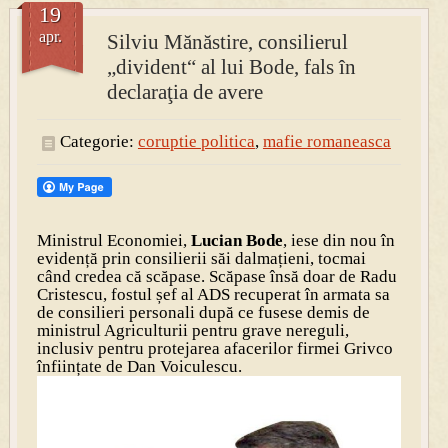
19
apr.
Silviu Mănăstire, consilierul
PRESA
„divident“ al lui Bode, fals în
Permise pentru vânătoarea de porci în costume, cu gulere albe
declaraţia de avere
Categorie:
coruptie politica
,
mafie romaneasca
Ministrul Economiei,
Lucian Bode
, iese din nou în
evidență prin consilierii săi dalmațieni, tocmai
când credea că scăpase. Scăpase însă doar de Radu
Cristescu, fostul șef al ADS recuperat în armata sa
de consilieri personali după ce fusese demis de
ministrul Agriculturii pentru grave nereguli,
inclusiv pentru protejarea afacerilor firmei Grivco
înființate de Dan Voiculescu.