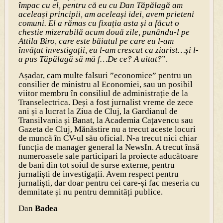
împac cu el, pentru că eu cu Dan Tăpălagă am
aceleași principii, am aceleași idei, avem prieteni
comuni. El a rămas cu fixația asta și a făcut o
chestie mizerabilă acum două zile, punându-l pe
Attila Biro, care este băiatul pe care eu l-am
învățat investigații, eu l-am crescut ca ziarist…și l-
a pus Tăpălagă să mă f…De ce? A uitat?
”.
Așadar, cam multe falsuri ”economice” pentru un
consilier de ministru al Economiei, sau un posibil
viitor membru în consiliul de administrație de la
Transelectrica. Deși a fost jurnalist vreme de zece
ani și a lucrat la Ziua de Cluj, la Gardianul de
Transilvania și Banat, la Academia Cațavencu sau
Gazeta de Cluj, Mănăstire nu a trecut aceste locuri
de muncă în CV-ul său oficial. N-a trecut nici chiar
funcția de manager general la NewsIn. A trecut însă
numeroasele sale participari la proiecte aducătoare
de bani din tot soiul de surse externe, pentru
jurnaliști de investigații. Avem respect pentru
jurnaliști, dar doar pentru cei care-și fac meseria cu
demnitate și nu pentru demnități publice.
Dan
Badea