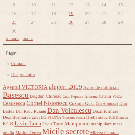
9
10
11
12
13
14
15
16
17
18
19
20
21
22
23
24
25
26
27
28
29
30
« mart.
mai »
Pagini
Contact
Despre autor
alegeri 2009
Agentul VICTORIA
Avere de politician
Basescu
Bogdan Chirieac
Catalin Voicu
Calin Popescu Tariceanu
Cornel Nistorescu
Ceausescu
Cozmin Gusa
Dan
Crin Antonescu
Dan Voiculescu
Badea
Dezinformare
Dan Radu Rusanu
Dezinformarea zilei
Hrebenciuc
DNA
DGIPI
ICE Dunarea
Evaziune fiscala
Liviu Luca
Manipulare
KGB
manipulare mass
Liviu Turcu
Micile secrete
media
Marius Oprea
Mircea Geoana