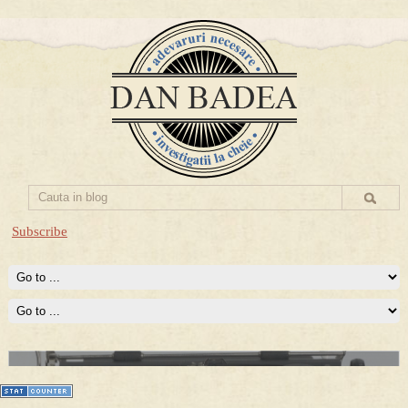
Subscribe
Prima mea carte publicata (Nemira)
Averea Presedintelui: prima lucrare despre controversatele
conturi secrete ale Securitatii.