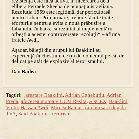
rezistenţa este încă activă, în încercarea de a
elibera Fermele Sheeba de ocupaţia israeliană.
Rezoluţia 1559 este legitimă, dar periculoasă
pentru Liban. Prin urmare, trebuie făcute toate
eforturile pentru a evita o nouă prăbuşire a
Libanului în haos, ca rezultat al implementării
orbeşti a acestei controversate rezoluţii“ – afirma
fratele Awdi.
Aşadar, băieţii din grupul lui Baaklini au
experienţă în chestiuni ce ţin de domeniul pe cåt de
delicat pe atåt de exploziv al terorismului.
Dan
Badea
Taguri:
.arestare Baaklini
,
Adrian Cghebutiu
,
Adrian
Preda
,
afacerea motoare UCM Resita
,
ANCEX
,
Baaklini
Vintu
,
Hassan Awdi
,
Mircea Banias
,
rambursare ilegala
TVA
,
Said Baaklini - terorism