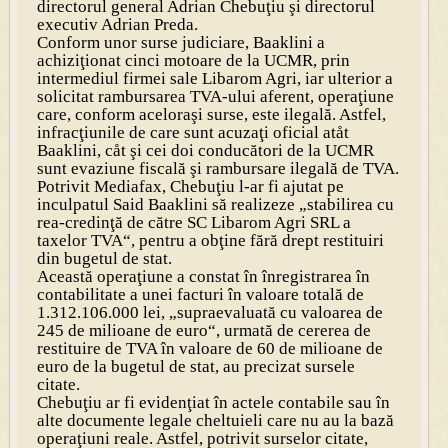
directorul general Adrian Chebuţiu şi directorul
executiv Adrian Preda.
Conform unor surse judiciare, Baaklini a
achiziţionat cinci motoare de la UCMR, prin
intermediul firmei sale Libarom Agri, iar ulterior a
solicitat rambursarea TVA-ului aferent, operaţiune
care, conform aceloraşi surse, este ilegală. Astfel,
infracţiunile de care sunt acuzaţi oficial atåt
Baaklini, cåt şi cei doi conducători de la UCMR
sunt evaziune fiscală şi rambursare ilegală de TVA.
Potrivit Mediafax, Chebuţiu l-ar fi ajutat pe
inculpatul Said Baaklini să realizeze „stabilirea cu
rea-credinţă de către SC Libarom Agri SRL a
taxelor TVA“, pentru a obţine fără drept restituiri
din bugetul de stat.
Această operaţiune a constat în înregistrarea în
contabilitate a unei facturi în valoare totală de
1.312.106.000 lei, „supraevaluată cu valoarea de
245 de milioane de euro“, urmată de cererea de
restituire de TVA în valoare de 60 de milioane de
euro de la bugetul de stat, au precizat sursele
citate.
Chebuţiu ar fi evidenţiat în actele contabile sau în
alte documente legale cheltuieli care nu au la bază
operaţiuni reale. Astfel, potrivit surselor citate,