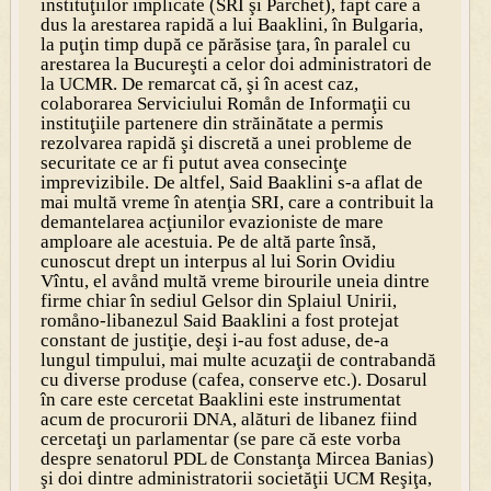
instituţiilor implicate (SRI şi Parchet), fapt care a
dus la arestarea rapidă a lui Baaklini, în Bulgaria,
la puţin timp după ce părăsise ţara, în paralel cu
arestarea la Bucureşti a celor doi administratori de
la UCMR. De remarcat că, şi în acest caz,
colaborarea Serviciului Romån de Informaţii cu
instituţiile partenere din străinătate a permis
rezolvarea rapidă şi discretă a unei probleme de
securitate ce ar fi putut avea consecinţe
imprevizibile. De altfel, Said Baaklini s-a aflat de
mai multă vreme în atenţia SRI, care a contribuit la
demantelarea acţiunilor evazioniste de mare
amploare ale acestuia. Pe de altă parte însă,
cunoscut drept un interpus al lui Sorin Ovidiu
Vîntu, el avånd multă vreme birourile uneia dintre
firme chiar în sediul Gelsor din Splaiul Unirii,
romåno-libanezul Said Baaklini a fost protejat
constant de justiţie, deşi i-au fost aduse, de-a
lungul timpului, mai multe acuzaţii de contrabandă
cu diverse produse (cafea, conserve etc.). Dosarul
în care este cercetat Baaklini este instrumentat
acum de procurorii DNA, alături de libanez fiind
cercetaţi un parlamentar (se pare că este vorba
despre senatorul PDL de Constanţa Mircea Banias)
şi doi dintre administratorii societăţii UCM Reşiţa,