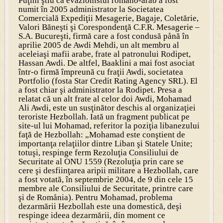
Puţini ştiu că evazionistul romåno-arab a fost
numit în 2005 administrator la Societatea
Comercială Expediţii Mesagerie, Bagaje, Coletărie,
Valori Băneşti şi Corespondenţă C.F.R. Mesagerie –
S.A. Bucureşti, firmă care a fost condusă pånă în
aprilie 2005 de Awdi Mehdi, un alt membru al
aceleiaşi mafii arabe, frate al patronului Rodipet,
Hassan Awdi. De altfel, Baaklini a mai fost asociat
într-o firmă împreună cu fraţii Awdi, societatea
Portfolio (fosta Star Credit Rating Agency SRL). El
a fost chiar şi administrator la Rodipet. Presa a
relatat că un alt frate al celor doi Awdi, Mohamad
Ali Awdi, este un susţinător deschis al organizaţiei
teroriste Hezbollah. Iată un fragment publicat pe
site-ul lui Mohamad, referitor la poziţia libanezului
faţă de Hezbollah: „Mohamad este conştient de
importanţa relaţiilor dintre Liban şi Statele Unite;
totuşi, respinge ferm Rezoluţia Consiliului de
Securitate al ONU 1559 (Rezoluţia prin care se
cere şi desfiinţarea aripii militare a Hezbollah, care
a fost votată, în septembrie 2004, de 9 din cele 15
membre ale Consiliului de Securitate, printre care
şi de Romånia). Pentru Mohamad, problema
dezarmării Hezbollah este una domestică, deşi
respinge ideea dezarmării, din moment ce