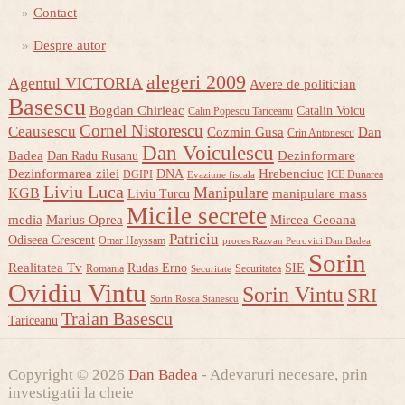
Contact
Despre autor
alegeri 2009
Agentul VICTORIA
Avere de politician
Basescu
Bogdan Chirieac
Catalin Voicu
Calin Popescu Tariceanu
Cornel Nistorescu
Ceausescu
Cozmin Gusa
Dan
Crin Antonescu
Dan Voiculescu
Badea
Dezinformare
Dan Radu Rusanu
Dezinformarea zilei
Hrebenciuc
DNA
DGIPI
ICE Dunarea
Evaziune fiscala
Liviu Luca
Manipulare
KGB
manipulare mass
Liviu Turcu
Micile secrete
media
Marius Oprea
Mircea Geoana
Patriciu
Odiseea Crescent
Omar Hayssam
proces Razvan Petrovici Dan Badea
Sorin
Realitatea Tv
Rudas Erno
SIE
Romania
Securitatea
Securitate
Ovidiu Vintu
Sorin Vintu
SRI
Sorin Rosca Stanescu
Traian Basescu
Tariceanu
Copyright © 2026
Dan Badea
- Adevaruri necesare, prin
investigatii la cheie