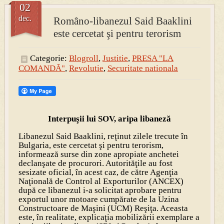
02
dec.
Româno-libanezul Said Baaklini
PRESA
este cercetat şi pentru terorism
Permise pentru vânătoarea de porci în costume, cu gulere albe
Categorie:
Blogroll
,
Justitie
,
PRESA "LA
COMANDĂ"
,
Revolutie
,
Securitate nationala
Interpuşii lui SOV, aripa libaneză
Libanezul Said Baaklini, reţinut zilele trecute în
Bulgaria, este cercetat şi pentru terorism,
informează surse din zone apropiate anchetei
declanşate de procurori. Autorităţile au fost
sesizate oficial, în acest caz, de către Agenţia
Naţională de Control al Exporturilor (ANCEX)
după ce libanezul i-a solicitat aprobare pentru
exportul unor motoare cumpărate de la Uzina
Constructoare de Maşini (UCM) Reşiţa. Aceasta
este, în realitate, explicaţia mobilizării exemplare a