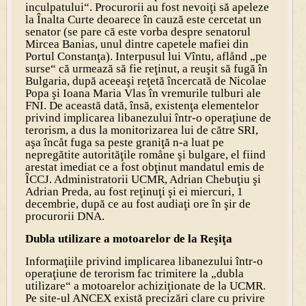
inculpatului“. Procurorii au fost nevoiţi să apeleze
la Înalta Curte deoarece în cauză este cercetat un
senator (se pare că este vorba despre senatorul
Mircea Banias, unul dintre capetele mafiei din
Portul Constanţa). Interpusul lui Vîntu, aflånd „pe
surse“ că urmează să fie reţinut, a reuşit să fugă în
Bulgaria, după aceeaşi reţetă încercată de Nicolae
Popa şi Ioana Maria Vlas în vremurile tulburi ale
FNI. De această dată, însă, existenţa elementelor
privind implicarea libanezului într-o operaţiune de
terorism, a dus la monitorizarea lui de către SRI,
aşa încåt fuga sa peste graniţă n-a luat pe
nepregătite autorităţile romåne şi bulgare, el fiind
arestat imediat ce a fost obţinut mandatul emis de
ÎCCJ. Administratorii UCMR, Adrian Chebuţiu şi
Adrian Preda, au fost reţinuţi şi ei miercuri, 1
decembrie, după ce au fost audiaţi ore în şir de
procurorii DNA.
Dubla utilizare a motoarelor de la Reşiţa
Informaţiile privind implicarea libanezului într-o
operaţiune de terorism fac trimitere la „dubla
utilizare“ a motoarelor achiziţionate de la UCMR.
Pe site-ul ANCEX există precizări clare cu privire