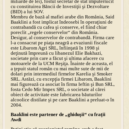
miliarde de lei), fostul secretar de stat împuternicit
cu constituirea Băncii de Investiţii şi Dezvoltare
(BID) a lui SOV.
Membru de bază al mafiei arabe din Romånia, Said
Baaklini a fost implicat îndeosebi în operaţiuni de
contrabandă cu cafea şi conserve, el fiind chiar
poreclit „regele conservelor“ din Romånia.
Desigur, al conservelor de contrabandă. Firma care
l-a consacrat pe piaţa neagră a evaziunii fiscale
este Libarom Agri SRL, înfiinţată în 1998 şi
deţinută împreună cu libanezul Elie Bakhazi,
societate prin care a făcut şi ultima afacere cu
motoarele de la UCM Reşiţa. Înainte de aceasta, el
a ţepuit statul romån cu mai multe sute de mii de
dolari prin intermediul firmelor Karelia şi Smoker
SRL. Astăzi, cu excepţia firmei Libarom, Baaklini
mai figurează ca asociat în firma Ieftin şi Bun SRL,
fosta Cedo Mir Impex SRL, o societate al cărei
obiect de activitate este fabricarea băuturilor
alcoolice distilate şi pe care Baaklini a preluat-o în
2004.
Baaklini este partener de „ghiduşii“ cu fraţii
Awdi