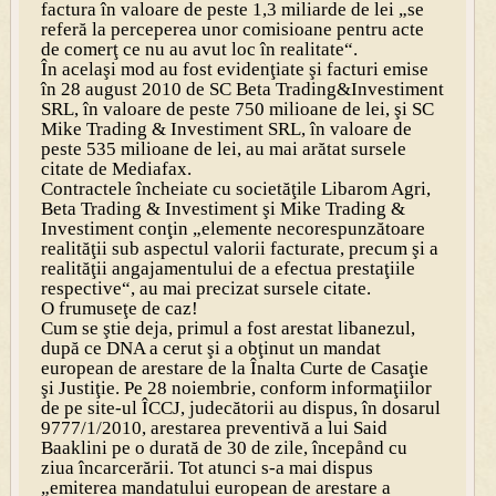
factura în valoare de peste 1,3 miliarde de lei „se
referă la perceperea unor comisioane pentru acte
de comerţ ce nu au avut loc în realitate“.
În acelaşi mod au fost evidenţiate şi facturi emise
în 28 august 2010 de SC Beta Trading&Investiment
SRL, în valoare de peste 750 milioane de lei, şi SC
Mike Trading & Investiment SRL, în valoare de
peste 535 milioane de lei, au mai arătat sursele
citate de Mediafax.
Contractele încheiate cu societăţile Libarom Agri,
Beta Trading & Investiment şi Mike Trading &
Investiment conţin „elemente necorespunzătoare
realităţii sub aspectul valorii facturate, precum şi a
realităţii angajamentului de a efectua prestaţiile
respective“, au mai precizat sursele citate.
O frumuseţe de caz!
Cum se ştie deja, primul a fost arestat libanezul,
după ce DNA a cerut şi a obţinut un mandat
european de arestare de la Înalta Curte de Casaţie
şi Justiţie. Pe 28 noiembrie, conform informaţiilor
de pe site-ul ÎCCJ, judecătorii au dispus, în dosarul
9777/1/2010, arestarea preventivă a lui Said
Baaklini pe o durată de 30 de zile, începånd cu
ziua încarcerării. Tot atunci s-a mai dispus
„emiterea mandatului european de arestare a