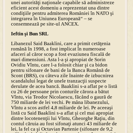
unei autorităţi naţionale capabile să administreze
eficient acest domeniu a reprezentat una dintre
condiţiile pentru admiterea Romåniei în NATO şi
integrarea în Uniunea Europeană“ – se
consemnează pe site-ul ANCEX.
Ieftin şi Bun SRL
Libanezul Said Baaklini, care a primit cetăţenia
romånă în 1998, a fost implicat în numeroase
afaceri al căror scop a fost evaziunea fiscală de
mari dimensiuni. Asta l-a şi apropiat de Sorin
Ovidiu Vîntu, care l-a folosit chiar şi ca bidon
pentru sifonare de bani de la Banca Romånă de
Scont (BRS), cu cåteva zile înainte de izbucnirea
scandalului legat de unele tranzacţii suspecte
derulate de acea bancă. Baaklini s-a aflat pe o listă
cu 26 de persoane prin conturile cărora a bătut
Vîntu, via Teodor Nicolaescu, făcånd o gaură de
750 miliarde de lei vechi. Pe måna libanezului,
Vîntu a scos astfel 4,8 miliarde de lei. Pe aceeaşi
listă cu Said Baaklini s-a aflat şi cel mai apropiat
dintre locotenenţii lui Vîntu, Gheorghe Raţiu, din
contul căruia au fost sifonaţi atunci 43 miliarde de
lei, la fel ca şi Octavian Partenie (sifonare de 9,2