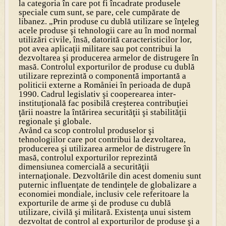
la categoria în care pot fi încadrate produsele
speciale cum sunt, se pare, cele cumpărate de
libanez. „Prin produse cu dublă utilizare se înţeleg
acele produse şi tehnologii care au în mod normal
utilizări civile, însă, datorită caracteristicilor lor,
pot avea aplicaţii militare sau pot contribui la
dezvoltarea şi producerea armelor de distrugere în
masă. Controlul exporturilor de produse cu dublă
utilizare reprezintă o componentă importantă a
politicii externe a Romåniei în perioada de după
1990. Cadrul legislativ şi cooperearea inter-
instituţională fac posibilă creşterea contribuţiei
ţării noastre la întărirea securităţii şi stabilităţii
regionale şi globale.
Avånd ca scop controlul produselor şi
tehnologiilor care pot contribui la dezvoltarea,
producerea şi utilizarea armelor de distrugere în
masă, controlul exporturilor reprezintă
dimensiunea comercială a securităţii
internaţionale. Dezvoltările din acest domeniu sunt
puternic influenţate de tendinţele de globalizare a
economiei mondiale, inclusiv cele referitoare la
exporturile de arme şi de produse cu dublă
utilizare, civilă şi militară. Existenţa unui sistem
dezvoltat de control al exporturilor de produse şi a