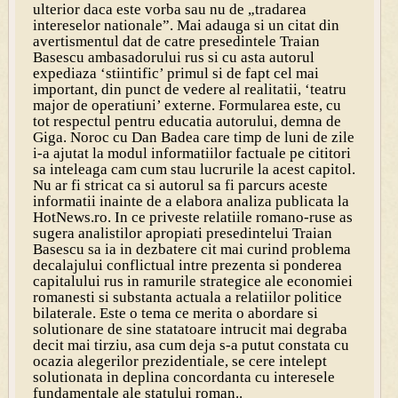
ulterior daca este vorba sau nu de „tradarea
intereselor nationale”. Mai adauga si un citat din
avertismentul dat de catre presedintele Traian
Basescu ambasadorului rus si cu asta autorul
expediaza ‘stiintific’ primul si de fapt cel mai
important, din punct de vedere al realitatii, ‘teatru
major de operatiuni’ externe. Formularea este, cu
tot respectul pentru educatia autorului, demna de
Giga. Noroc cu Dan Badea care timp de luni de zile
i-a ajutat la modul informatiilor factuale pe cititori
sa inteleaga cam cum stau lucrurile la acest capitol.
Nu ar fi stricat ca si autorul sa fi parcurs aceste
informatii inainte de a elabora analiza publicata la
HotNews.ro. In ce priveste relatiile romano-ruse as
sugera analistilor apropiati presedintelui Traian
Basescu sa ia in dezbatere cit mai curind problema
decalajului conflictual intre prezenta si ponderea
capitalului rus in ramurile strategice ale economiei
romanesti si substanta actuala a relatiilor politice
bilaterale. Este o tema ce merita o abordare si
solutionare de sine statatoare intrucit mai degraba
decit mai tirziu, asa cum deja s-a putut constata cu
ocazia alegerilor prezidentiale, se cere intelept
solutionata in deplina concordanta cu interesele
fundamentale ale statului roman..