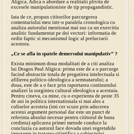
Aligica. Adica o abordare a realitatii plivita de
excesele manipulationiste de tip propagandistic.
Iata de ce, propun cititorilor parcurgerea
comentariului meu intr-o paralela cronologica cu
analiza autorului mentionat mai sus ca un exercitiu
analitic fundamentat pe doi vectori: informatia de
ordin faptic si mecanismul logic al prelucrarii
acestora.
„Ce se afla in spatele demersului manipulativ” ?
Exista minimum doua modalitati de a citi analiza
lui Dragos Paul Aligica: prima este de a o parcurge
facind abstractie totala de pregatirea intelectuala si
afilierea politico-ideologica a semnatarului; a
doua, este de a o face prin raportarea continutului
analizei la sorgintea cultural ideologica a acestuia.
Pentru cineva, ca mine, cu o experienta de peste 35
de ani in politica internationala si mai ales a
culiselor acesteia (imi cer scuze prin aducerea
acestui argument personal dar este un punct de
referinta absolut necesar pentru cititorul de buna
credinta) aplicarea primei metode conduce la
concluzia ca autorul face dovada unei regretabile
ignorante in tratarea stiintifica a subiectului