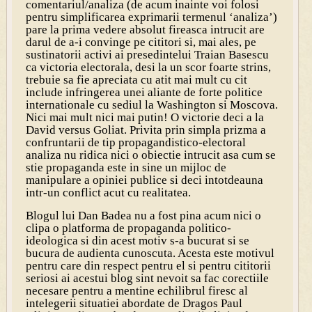
comentariul/analiza (de acum inainte voi folosi
pentru simplificarea exprimarii termenul ‘analiza’)
pare la prima vedere absolut fireasca intrucit are
darul de a-i convinge pe cititori si, mai ales, pe
sustinatorii activi ai presedintelui Traian Basescu
ca victoria electorala, desi la un scor foarte strins,
trebuie sa fie apreciata cu atit mai mult cu cit
include infringerea unei aliante de forte politice
internationale cu sediul la Washington si Moscova.
Nici mai mult nici mai putin! O victorie deci a la
David versus Goliat. Privita prin simpla prizma a
confruntarii de tip propagandistico-electoral
analiza nu ridica nici o obiectie intrucit asa cum se
stie propaganda este in sine un mijloc de
manipulare a opiniei publice si deci intotdeauna
intr-un conflict acut cu realitatea.
Blogul lui Dan Badea nu a fost pina acum nici o
clipa o platforma de propaganda politico-
ideologica si din acest motiv s-a bucurat si se
bucura de audienta cunoscuta. Acesta este motivul
pentru care din respect pentru el si pentru cititorii
seriosi ai acestui blog sint nevoit sa fac corectiile
necesare pentru a mentine echilibrul firesc al
intelegerii situatiei abordate de Dragos Paul