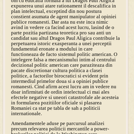
om cu educatia formala a lui Dragos Paul Aligica
expunerea unui atare rationament il descalifica in
plan intelectual, exceptind din nou postura
constient asumata de agent manipulator al opiniei
publice romanesti. Dar asta nu este inca nimic
avind in vedere ca facind acest lucru, lasind de o
parte pozitia partizana teoretica pro sau anti un
candidat sau altul Dragos Paul Aligica contribuie la
perpetuarea istoric exasperanta a unei perceptii
fundamental eronate a modului in care
functioneaza de facto sistemul politic american. O
intelegere falsa a mecanismului intim al centrului
decizional politic american care paraziteaza din
pacate discretionar cultura politica a clasei
politice, a factorilor birocratici si evident prin
intermediul primelor doua si a opiniei publice
romanesti. Cind afirm acest lucru am in vedere nu
doar infirmitati de ordin intelectual ci mai ales
efectele negative si uneori catastrofale ale acesteia
in formularea pozitiilor oficiale si plasarea
Romaniei ca stat pe tabla de sah a politicii
internationale.
Amendamentele aduse pe parcursul analizei
precum relevarea politicii mercantile a power-