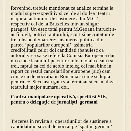
Revenind, trebuie mentionat ca analiza termina la
modul super-expeditiv si cel de al doilea ‘teatru
major al actiunilor de sustinere a lui M.G.’,
respectiv cel de la Bruxelles intr-un singur
paragraf. Un esec total pentru M.Geoana intrucit s-
ar fi lovit, potrivit autorului, scurt si necrutator de
trei obstacole/bariere: sustinerea politica din
partea ‘popularilor europeni’, asimetria
credibilitatii celor doi candidati (banuiesc ca
autorul vrea sa se refere la Comisia Europeana dar
nu o face lasindu-l pe cititor intr-o totala ceata) si
trei, faptul ca cei de acolo inteleg cel mai bine in
raport cu restul cancelariilor europene (sic) cam
cum e cu democratia in Romania si cine se lupta
pentru ce. Si cu asta gata s-a terminat si cu analiza
teatrului major numarul doi.
Contra-manipulare operativă, specifică SIE,
pentru o delegaţie de jurnalişti germani
Trecerea in revista a operatiunilor de sustinere a
candidatului social democrat pe ‘spatiul german’