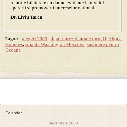
relatiile bilaterale cu daune evidente la nivelul
apararii si promovarii intereselor nationale.
Dr. Liviu Turcu
Taguri:
alegeri 2009
,
alegeri prezidentiale turul II
,
Algica
Hotnews
,
Alianta Washington Moscova
,
sustinere pentru
Geoana
Calendar
decembrie 2009