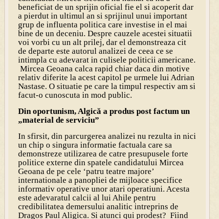
beneficiat de un sprijin oficial fie el si acoperit dar
a pierdut in ultimul an si sprijinul unui important
grup de influenta politica care investise in el mai
bine de un deceniu. Despre cauzele acestei situatii
voi vorbi cu un alt prilej, dar el demonstreaza cit
de departe este autorul analizei de ceea ce se
intimpla cu adevarat in culisele politicii americane.
Mircea Geoana calca rapid chiar daca din motive
relativ diferite la acest capitol pe urmele lui Adrian
Nastase. O situatie pe care la timpul respectiv am si
facut-o cunoscuta in mod public.
Din oportunism, Algică a produs post factum un
„material de serviciu”
In sfirsit, din parcurgerea analizei nu rezulta in nici
un chip o singura informatie factuala care sa
demonstreze utilizarea de catre presupusele forte
politice externe din spatele candidatului Mircea
Geoana de pe cele ‘patru teatre majore’
internationale a panopliei de mijloace specifice
informativ operative unor atari operatiuni. Acesta
este adevaratul calcii al lui Ahile pentru
credibilitatea demersului analitic intreprins de
Dragos Paul Aligica. Si atunci qui prodest? Fiind