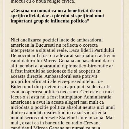
inlocui cu o noua religie civica.
„Geoana nu numai ca nu a beneficiat de un
sprijin oficial, dar a pierdut si sprijinul unui
important grup de influenta politica”
Nici analizarea pozitiei luate de ambasadorul
american la Bucuresti nu reflecta o corecta
interpretare a situatiei reale. Daca liderii Partidului
Democrat ar fi fost cu adevarat sustinatorii activi ai
candidaturii lui Mircea Geoana ambasadorul dar si
alti membri ai aparatului diplomatico-birocratic ar
fi fost instruiti sa actioneze fie si acoperit in
aceasta directie. Ambasadorul este potrivit
propriilor afirmatii ale vice-presedintelui Joe
Biden unul din prietenii sai apropiati si deci ar fi
avut acoperirea politica necesara. Cert este ca nu a
facut-o si asta nu a fost intimplator. Administratia
americana a avut la aceste alegeri mai mult ca
niciodata o pozitie politica absolut neutra nici unul
dintre candidati neafectind in cazul victoriei la
modul serios interesele Statelor Unite in zona. Mai
mult, exact ca in bancurile cu radio-Erevan,
candidatul Mircea Geoana nu numai ca nu a