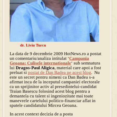
dr. Liviu Turcu
La data de 9 decembrie 2009 HotNews.ro a postat
un comentariu/analiza intitulat ‘
Campania
Geoana: Culisele internationale
‘ sub semnatura
lui
Dragos-Paul Aligica
, material care apoi a fost
preluat si
postat de Dan Badea pe acest blog
. Nu
este un secret pentru nimeni ca Dan Badea s-a
afirmat inca de la inceputul campaniei electorale
ca un sprijinitor activ al presedintelui-candidat
Traian Basescu folosind acest blog pentru a
demantela cu talent si ingeniozitate mai toate
manevrele cartelului politico-financiar aflat in
spatele candidatului Mircea Geoana.
In acest context decizia de a posta