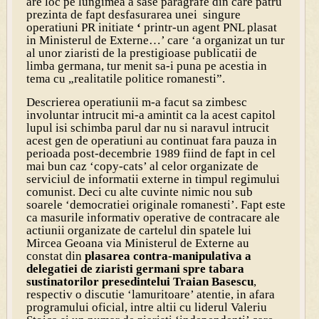
are loc pe lungimea a sase paragrafe din care patru
prezinta de fapt desfasurarea unei singure
operatiuni PR initiate
‘
printr-un agent PNL plasat
in Ministerul de Externe…’ care ‘a organizat un tur
al unor ziaristi de la prestigioase publicatii de
limba germana, tur menit sa-i puna pe acestia in
tema cu „realitatile politice romanesti”.
Descrierea operatiunii m-a facut sa zimbesc
involuntar intrucit mi-a amintit ca la acest capitol
lupul isi schimba parul dar nu si naravul intrucit
acest gen de operatiuni au continuat fara pauza in
perioada post-decembrie 1989 fiind de fapt in cel
mai bun caz ‘copy-cats’ al celor organizate de
serviciul de informatii externe in timpul regimului
comunist. Deci cu alte cuvinte nimic nou sub
soarele ‘democratiei originale romanesti’. Fapt este
ca masurile informativ operative de contracare ale
actiunii organizate de cartelul din spatele lui
Mircea Geoana via Ministerul de Externe au
constat din
plasarea contra-manipulativa a
delegatiei de ziaristi germani spre tabara
sustinatorilor presedintelui Traian Basescu
,
respectiv o discutie ‘lamuritoare’ atentie, in afara
programului oficial, intre altii cu liderul Valeriu