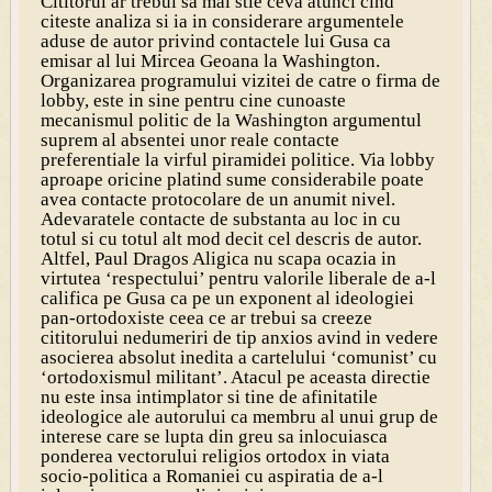
Cititorul ar trebui sa mai stie ceva atunci cind
citeste analiza si ia in considerare argumentele
aduse de autor privind contactele lui Gusa ca
emisar al lui Mircea Geoana la Washington.
Organizarea programului vizitei de catre o firma de
lobby, este in sine pentru cine cunoaste
mecanismul politic de la Washington argumentul
suprem al absentei unor reale contacte
preferentiale la virful piramidei politice. Via lobby
aproape oricine platind sume considerabile poate
avea contacte protocolare de un anumit nivel.
Adevaratele contacte de substanta au loc in cu
totul si cu totul alt mod decit cel descris de autor.
Altfel, Paul Dragos Aligica nu scapa ocazia in
virtutea ‘respectului’ pentru valorile liberale de a-l
califica pe Gusa ca pe un exponent al ideologiei
pan-ortodoxiste ceea ce ar trebui sa creeze
cititorului nedumeriri de tip anxios avind in vedere
asocierea absolut inedita a cartelului ‘comunist’ cu
‘ortodoxismul militant’. Atacul pe aceasta directie
nu este insa intimplator si tine de afinitatile
ideologice ale autorului ca membru al unui grup de
interese care se lupta din greu sa inlocuiasca
ponderea vectorului religios ortodox in viata
socio-politica a Romaniei cu aspiratia de a-l