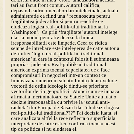
tari au facut front comun. Autorul califica,
depasind cadrul unei abordari intelectuale, actuala
administratie ca fiind una ‘ recunoscuta pentru
fragilitatea judecatilor si pentru reactiile ce
eludeaza logica real-politik-ului traditional la
Washington’. Ca prin ‘fragilitate’ autorul intelege
clar la modul peiorativ decizii la limita
iresponsabilitatii este limpede. Ceea ce ridica
semne de intrebare este intelegerea de catre autor a
definitiei ‘logicii real-politik-lui traditional
american’ si care in contextul folosit ii submineaza
propria-i judecata. Real-politik-ul traditional
american exprima tocmai capacitatea de a face
compromisuri in negocieri intr-un context ce
limiteaza iar uneori in situatii limita chiar exclude
vectorii de ordin ideologic dindu-se prioritate
vectorilor de tip geopolitici. Atunci cum se impaca
afirmatia incriminatoare ca Statele Unite au luat o
decizie iresponsabila cu privire la ‘scutul anti-
racheta’ din Europa de Rasarit dar ‘eludeaza logica
real-politik-lui traditional???” Pai decizia luata, si
care analizata altfel la rece reflecta o superficiala
interpretare de catre estici, confirma tocmai acest
tip de politica si nu eludarea ei.