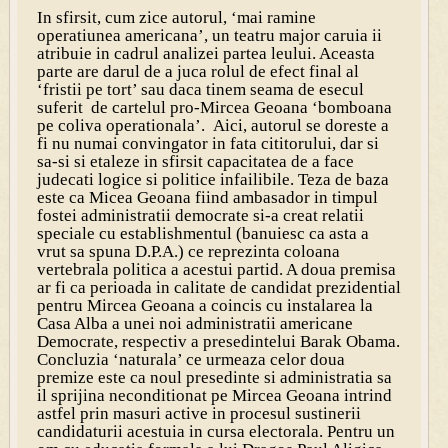
In sfirsit, cum zice autorul, ‘mai ramine
operatiunea americana’, un teatru major caruia ii
atribuie in cadrul analizei partea leului. Aceasta
parte are darul de a juca rolul de efect final al
‘fristii pe tort’ sau daca tinem seama de esecul
suferit de cartelul pro-Mircea Geoana ‘bomboana
pe coliva operationala’. Aici, autorul se doreste a
fi nu numai convingator in fata cititorului, dar si
sa-si si etaleze in sfirsit capacitatea de a face
judecati logice si politice infailibile. Teza de baza
este ca Micea Geoana fiind ambasador in timpul
fostei administratii democrate si-a creat relatii
speciale cu establishmentul (banuiesc ca asta a
vrut sa spuna D.P.A.) ce reprezinta coloana
vertebrala politica a acestui partid. A doua premisa
ar fi ca perioada in calitate de candidat prezidential
pentru Mircea Geoana a coincis cu instalarea la
Casa Alba a unei noi administratii americane
Democrate, respectiv a presedintelui Barak Obama.
Concluzia ‘naturala’ ce urmeaza celor doua
premize este ca noul presedinte si administratia sa
il sprijina neconditionat pe Mircea Geoana intrind
astfel prin masuri active in procesul sustinerii
candidaturii acestuia in cursa electorala. Pentru un