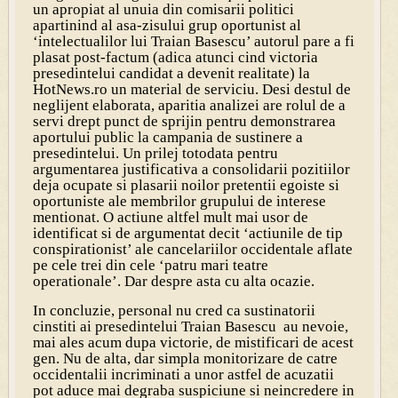
un apropiat al unuia din comisarii politici
apartinind al asa-zisului grup oportunist al
‘intelectualilor lui Traian Basescu’ autorul pare a fi
plasat post-factum (adica atunci cind victoria
presedintelui candidat a devenit realitate) la
HotNews.ro un material de serviciu. Desi destul de
neglijent elaborata, aparitia analizei are rolul de a
servi drept punct de sprijin pentru demonstrarea
aportului public la campania de sustinere a
presedintelui. Un prilej totodata pentru
argumentarea justificativa a consolidarii pozitiilor
deja ocupate si plasarii noilor pretentii egoiste si
oportuniste ale membrilor grupului de interese
mentionat. O actiune altfel mult mai usor de
identificat si de argumentat decit ‘actiunile de tip
conspirationist’ ale cancelariilor occidentale aflate
pe cele trei din cele ‘patru mari teatre
operationale’. Dar despre asta cu alta ocazie.
In concluzie, personal nu cred ca sustinatorii
cinstiti ai presedintelui Traian Basescu au nevoie,
mai ales acum dupa victorie, de mistificari de acest
gen. Nu de alta, dar simpla monitorizare de catre
occidentalii incriminati a unor astfel de acuzatii
pot aduce mai degraba suspiciune si neincredere in