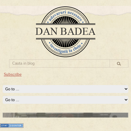
Subscribe
Prima mea carte publicata (Nemira)
Averea Presedintelui: prima lucrare despre controversatele
conturi secrete ale Securitatii.