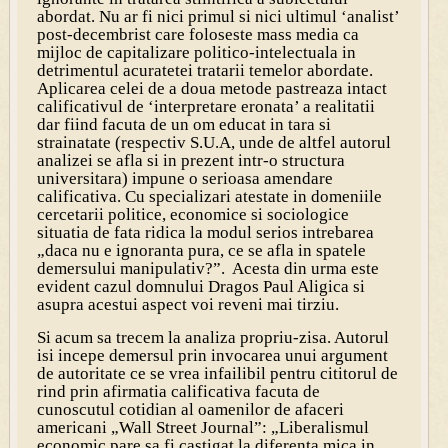
abordat. Nu ar fi nici primul si nici ultimul ‘analist’
post-decembrist care foloseste mass media ca
mijloc de capitalizare politico-intelectuala in
detrimentul acuratetei tratarii temelor abordate.
Aplicarea celei de a doua metode pastreaza intact
calificativul de ‘interpretare eronata’ a realitatii
dar fiind facuta de un om educat in tara si
strainatate (respectiv S.U.A, unde de altfel autorul
analizei se afla si in prezent intr-o structura
universitara) impune o serioasa amendare
calificativa. Cu specializari atestate in domeniile
cercetarii politice, economice si sociologice
situatia de fata ridica la modul serios intrebarea
„daca nu e ignoranta pura, ce se afla in spatele
demersului manipulativ?”. Acesta din urma este
evident cazul domnului Dragos Paul Aligica si
asupra acestui aspect voi reveni mai tirziu.
Si acum sa trecem la analiza propriu-zisa. Autorul
isi incepe demersul prin invocarea unui argument
de autoritate ce se vrea infailibil pentru cititorul de
rind prin afirmatia calificativa facuta de
cunoscutul cotidian al oamenilor de afaceri
americani „Wall Street Journal”: „Liberalismul
economic pare sa fi castigat la diferenta mica in