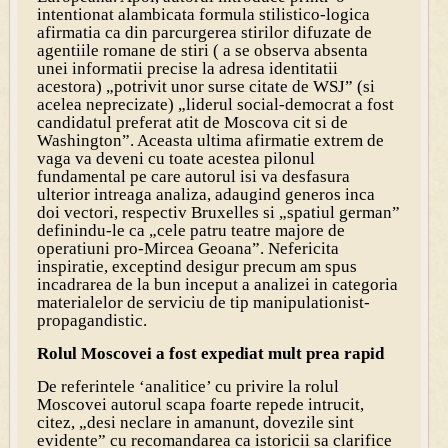
intentionat alambicata formula stilistico-logica
afirmatia ca din parcurgerea stirilor difuzate de
agentiile romane de stiri ( a se observa absenta
unei informatii precise la adresa identitatii
acestora) „potrivit unor surse citate de WSJ” (si
acelea neprecizate) „liderul social-democrat a fost
candidatul preferat atit de Moscova cit si de
Washington”. Aceasta ultima afirmatie extrem de
vaga va deveni cu toate acestea pilonul
fundamental pe care autorul isi va desfasura
ulterior intreaga analiza, adaugind generos inca
doi vectori, respectiv Bruxelles si „spatiul german”
definindu-le ca „cele patru teatre majore de
operatiuni pro-Mircea Geoana”. Nefericita
inspiratie, exceptind desigur precum am spus
incadrarea de la bun inceput a analizei in categoria
materialelor de serviciu de tip manipulationist-
propagandistic.
Rolul Moscovei a fost expediat mult prea rapid
De referintele ‘analitice’ cu privire la rolul
Moscovei autorul scapa foarte repede intrucit,
citez, „desi neclare in amanunt, dovezile sint
evidente” cu recomandarea ca istoricii sa clarifice