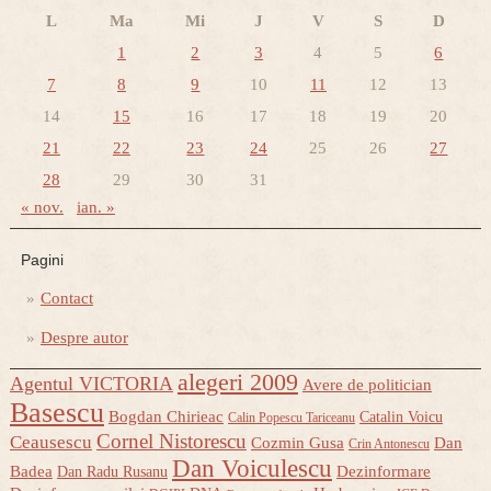
L
Ma
Mi
J
V
S
D
1
2
3
4
5
6
7
8
9
10
11
12
13
14
15
16
17
18
19
20
21
22
23
24
25
26
27
28
29
30
31
« nov.
ian. »
Pagini
Contact
Despre autor
alegeri 2009
Agentul VICTORIA
Avere de politician
Basescu
Bogdan Chirieac
Catalin Voicu
Calin Popescu Tariceanu
Cornel Nistorescu
Ceausescu
Cozmin Gusa
Dan
Crin Antonescu
Dan Voiculescu
Badea
Dezinformare
Dan Radu Rusanu