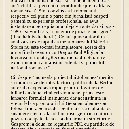
Stoica si un numar de ziaristi ‘independenti’ care
au ‘echilibrat perceptia nemtilor despre realitatea
romaneasca’. Sint convins ca la momentul
respectiv cel putin o parte din jurnalistii oaspeti,
oameni cu experienta profesionala, au avut
instantaneu perceptia unui deja vu ante dar si post-
1989. Isi vor fi zis, ‘obiceiurile proaste mor greu’
(‘bad habits die hard’). Ce nu spune autorul in
analiza sa este faptul ca mentionarea lui Valeriu
Stoica nu este tocmai intimplatoare, acesta din
urma fiind co-autor cu Dragos Paul Aligica la
lucrarea intitulata „Reconstructia dreptei.Intre
experimentul capitalist occidental si proiectul
national romanesc”.
Cit despre ‘momeala proiectului Johannes’ menita
sa induioseze defintiv factorii politici de la Berlin
autorul o expediaza rapid printr-o lovitura de
biliard cu doua trimiteri simultane: prima este
lansarea formulei insinuante dar nesustinuta in
vreun fel ca promotorii lui Geoana/Johannes au
folosit filiera Schroeder pentru a crea o alianta de
sustinere electorala ad-hoc ruso-germana datorita
pozitiei ocupate de acesta din urma in structurile
Gazprom; a doua, ca legaturile PDL cu partidele de