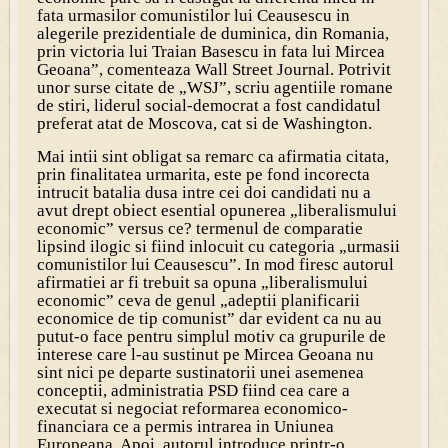
fata urmasilor comunistilor lui Ceausescu in
alegerile prezidentiale de duminica, din Romania,
prin victoria lui Traian Basescu in fata lui Mircea
Geoana”, comenteaza Wall Street Journal. Potrivit
unor surse citate de „WSJ”, scriu agentiile romane
de stiri, liderul social-democrat a fost candidatul
preferat atat de Moscova, cat si de Washington.
Mai intii sint obligat sa remarc ca afirmatia citata,
prin finalitatea urmarita, este pe fond incorecta
intrucit batalia dusa intre cei doi candidati nu a
avut drept obiect esential opunerea „liberalismului
economic” versus ce? termenul de comparatie
lipsind ilogic si fiind inlocuit cu categoria „urmasii
comunistilor lui Ceausescu”. In mod firesc autorul
afirmatiei ar fi trebuit sa opuna „liberalismului
economic” ceva de genul „adeptii planificarii
economice de tip comunist” dar evident ca nu au
putut-o face pentru simplul motiv ca grupurile de
interese care l-au sustinut pe Mircea Geoana nu
sint nici pe departe sustinatorii unei asemenea
conceptii, administratia PSD fiind cea care a
executat si negociat reformarea economico-
financiara ce a permis intrarea in Uniunea
Europeana. Apoi, autorul introduce printr-o