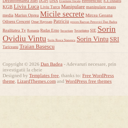
Dezinformarea zilei
Hrebenciuc
DNA
DGIPI
ICE Dunarea
Evaziune fiscala
Liviu Luca
Manipulare
KGB
manipulare mass
Liviu Turcu
Micile secrete
media
Marius Oprea
Mircea Geoana
Patriciu
Odiseea Crescent
Omar Hayssam
proces Razvan Petrovici Dan Badea
Sorin
Realitatea Tv
Rudas Erno
SIE
Romania
Securitatea
Securitate
Ovidiu Vintu
Sorin Vintu
SRI
Sorin Rosca Stanescu
Traian Basescu
Tariceanu
Copyright © 2026
Dan Badea
- Adevaruri necesare, prin
investigatii la cheie
Designed by
Templates free
, thanks to:
Free WordPress
theme
,
LizardThemes.com
and
WordPress free themes