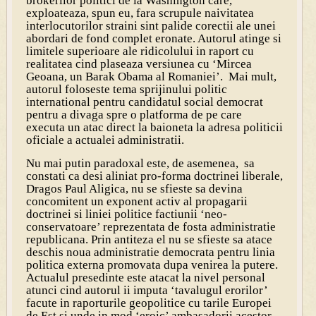
brokerilor politici de la Washington care,
exploateaza, spun eu, fara scrupule naivitatea
interlocutorilor straini sint palide corectii ale unei
abordari de fond complet eronate. Autorul atinge si
limitele superioare ale ridicolului in raport cu
realitatea cind plaseaza versiunea cu ‘Mircea
Geoana, un Barak Obama al Romaniei’. Mai mult,
autorul foloseste tema sprijinului politic
international pentru candidatul social democrat
pentru a divaga spre o platforma de pe care
executa un atac direct la baioneta la adresa politicii
oficiale a actualei administratii.
Nu mai putin paradoxal este, de asemenea, sa
constati ca desi aliniat pro-forma doctrinei liberale,
Dragos Paul Aligica, nu se sfieste sa devina
concomitent un exponent activ al propagarii
doctrinei si liniei politice factiunii ‘neo-
conservatoare’ reprezentata de fosta administratie
republicana. Prin antiteza el nu se sfieste sa atace
deschis noua administratie democrata pentru linia
politica externa promovata dupa venirea la putere.
Actualul presedinte este atacat la nivel personal
atunci cind autorul ii imputa ‘tavalugul erorilor’
facute in raporturile geopolitice cu tarile Europei
de Est si unde in mod ‘eroic’ ambasadorii acestor