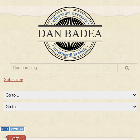
Subscribe
Disidenta anti-comunista
Europa Libera imi recunoaste statutul de disident.
07