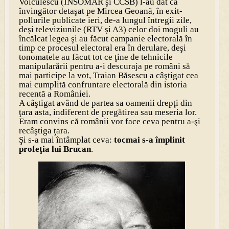
Voiculescu (INSOMAR şi CCSB) l-au dat ca
învingător detaşat pe Mircea Geoană, în exit-
pollurile publicate ieri, de-a lungul întregii zile,
deşi televiziunile (RTV şi A3) celor doi moguli au
încălcat legea şi au făcut campanie electorală în
timp ce procesul electoral era în derulare, deşi
tonomatele au făcut tot ce ţine de tehnicile
manipularării pentru a-i descuraja pe români să
mai participe la vot, Traian Băsescu a câştigat cea
mai cumplită confruntare electorală din istoria
recentă a României.
A câştigat având de partea sa oamenii drepţi din
ţara asta, indiferent de pregătirea sau meseria lor.
Eram convins că românii vor face ceva pentru a-şi
recâştiga ţara.
Şi s-a mai întâmplat ceva:
tocmai s-a împlinit
profeţia lui Brucan
.