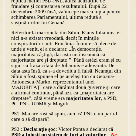
replica mafiei PSD-PNL, adică acuzaţiile de
fraudare şi contestarea rezultatului. După 22
decembrie 2009 însă, va începe marea lupta pentru
schimbarea Parlamentului, ultima redută a
susţinătorilor lui Geoană.
Referitor la marioneta din Sibiu, Klaus Johannis, el
nici n-a existat vreodată, decât în minţile
conspiratorilor anti-România. Înainte să plece de
unde a venit, el a declarat: „În democraţie,
majoritatea câştigă, dar asta nu înseamnă că
majoritatea are şi dreptate!”. Până astăzi eram şi eu
sigur că fraza citată de Johannis e adevărată. De
data asta însă, ea s-a dovedit a fi falsă. Neamţul din
Sibiu a fost, spunea el pe acelaşi ton cu Geoană-
Antonescu-Marko, reprezentantul unei
MAJORITĂŢI care a dărâmat două guverne şi care
a afirmat continuu, până azi, ca „majoritatea are
dreptate”, câtă vreme era
majoritatea lor
, a PSD,
PC, PNL, UDMR şi Moguli.
PS1. Mai are rost să spun, aici, că PNL e un partid
care o să dispară?
PS2 :
Declaraţie şoc
: Victor Ponta a declarat că
PSD a folosit un sistem de furt al voturilor
. „
Ne-