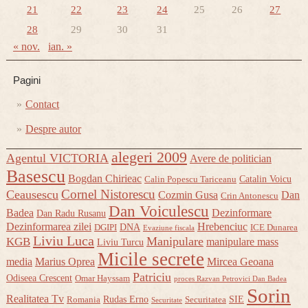
21
22
23
24
25
26
27
28
29
30
31
« nov.
ian. »
Pagini
Contact
Despre autor
alegeri 2009
Agentul VICTORIA
Avere de politician
Basescu
Bogdan Chirieac
Catalin Voicu
Calin Popescu Tariceanu
Cornel Nistorescu
Ceausescu
Cozmin Gusa
Dan
Crin Antonescu
Dan Voiculescu
Badea
Dezinformare
Dan Radu Rusanu
Dezinformarea zilei
Hrebenciuc
DNA
DGIPI
ICE Dunarea
Evaziune fiscala
Liviu Luca
Manipulare
KGB
manipulare mass
Liviu Turcu
Micile secrete
media
Marius Oprea
Mircea Geoana
Patriciu
Odiseea Crescent
Omar Hayssam
proces Razvan Petrovici Dan Badea
Sorin
Realitatea Tv
Rudas Erno
SIE
Romania
Securitatea
Securitate