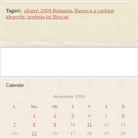
Taguri:
alegeri 2009 Romania
,
Basescu a castigat
alegerile
,
profetia lui Brucan
Calendar
decembrie 2009
L
Ma
Mi
J
V
S
D
1
2
3
4
5
6
7
8
9
10
11
12
13
14
15
16
17
18
19
20