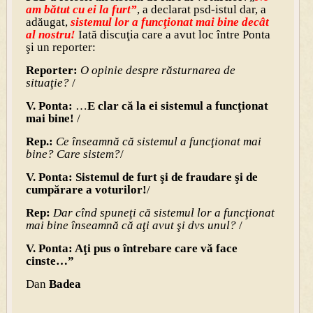
am bătut cu ei la furt”
, a declarat psd-istul dar, a
adăugat,
sistemul lor a funcţionat mai bine decât
al nostru!
Iată discuţia care a avut loc între Ponta
şi un reporter:
Reporter:
O opinie despre răsturnarea de
situaţie?
/
V. Ponta:
…
E clar că la ei sistemul a funcţionat
mai bine!
/
Rep.:
Ce înseamnă că sistemul a funcţionat mai
bine? Care sistem?
/
V. Ponta:
Sistemul de furt şi de fraudare şi de
cumpărare a voturilor!
/
Rep:
Dar cînd spuneţi că sistemul lor a funcţionat
mai bine înseamnă că aţi avut şi dvs unul?
/
V. Ponta:
Aţi pus o întrebare care vă face
cinste…”
Dan
Badea