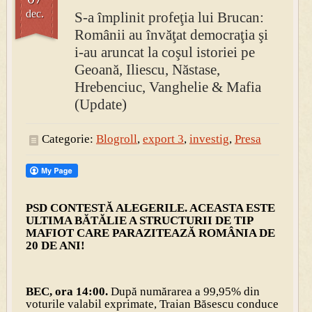
dec.
S-a împlinit profeţia lui Brucan:
Românii au învăţat democraţia şi
i-au aruncat la coşul istoriei pe
Geoană, Iliescu, Năstase,
Hrebenciuc, Vanghelie & Mafia
(Update)
Categorie:
Blogroll
,
export 3
,
investig
,
Presa
PSD CONTESTĂ ALEGERILE.
ACEASTA ESTE
ULTIMA BĂTĂLIE A STRUCTURII DE TIP
MAFIOT CARE PARAZITEAZĂ ROMÂNIA DE
20 DE ANI!
BEC, ora 14:00.
După numărarea a 99,95% din
voturile valabil exprimate, Traian Băsescu conduce