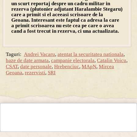
un scurt reportaj despre un cadru militar in
rezerva (plutonier adjutant Haralambie Stegaru)
care a primit si el aceeasi scrisoare de la
Geoana. Interesant este faptul ca adresa la care
a primit scrisoarea nu este cea pe care o avea
cand a fost trecut in rezerva, ci una actualizata.
Taguri:
Andrei Vacaru
,
atentat la securitatea nationala
,
baze de date armata
,
campanie electorala
,
Catalin Voicu
,
CSAT
,
date personale
,
Hrebenciuc
,
MApN
,
Mircea
Geoana
,
rezervisti
,
SRI