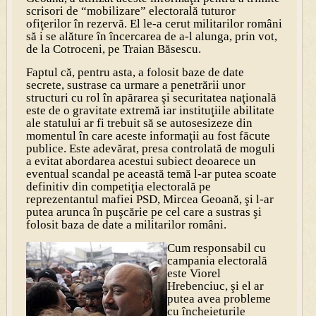
scrisori de “mobilizare” electorală tuturor
ofiţerilor în rezervă. El le-a cerut militarilor români
să i se alăture în încercarea de a-l alunga, prin vot,
de la Cotroceni, pe Traian Băsescu.
Faptul că, pentru asta, a folosit baze de date
secrete, sustrase ca urmare a penetrării unor
structuri cu rol în apărarea şi securitatea naţională
este de o gravitate extremă iar instituţiile abilitate
ale statului ar fi trebuit să se autosesizeze din
momentul în care aceste informaţii au fost făcute
publice. Este adevărat, presa controlată de moguli
a evitat abordarea acestui subiect deoarece un
eventual scandal pe această temă l-ar putea scoate
definitiv din competiţia electorală pe
reprezentantul mafiei PSD, Mircea Geoană, şi l-ar
putea arunca în puşcărie pe cel care a sustras şi
folosit baza de date a militarilor români.
Cum responsabil cu
campania electorală
este Viorel
Hrebenciuc, şi el ar
putea avea probleme
cu încheieturile