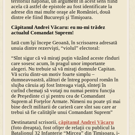
teritoriul naţional, un argument în acest sens fiind
acela că astfel de epistole au fost identificate la
adrese din mai multe oraşe ale României, două
dintre ele fiind Bucureşti şi Timişoara.
Căpitanul Andrei Văcaru: eu nu-mi trădez
actualul Comandat Suprem!
Iată cum îşi începe Geoană, în scrisoarea adresată
unuia dintre rezervişti, “violul” electoral:
“Sînt sigur că vă miraţi puţin văzând aceste rînduri
care sosesc acum, în pragul unor importante
alegeri. Nu trebuie să vă miraţi domnule Capitan.
Vă scriu dintr-un motiv foarte simplu –
dumneavoastră, alături de întreg poporul român în
slujba căruia aţi fost întreaga viaţă, sînteţi în
curînd chemaţi să votaţi nu numai pentru funcţia
de Preşedinte ci şi pentru cea de Comandant
Suprem al Forţelor Armate. Nimeni nu poate şti mai
bine decît militarii de carieră care sînt sau care ar
trebui să fie calităţile unui Comandant Suprem”
Destinatarul scrisorii,
căpitanul
Andrei Văcaru
(foto dreapta), fost ofiţer de relaţii cu publicul la
Batalionul 32 Infanterie “Mircea” din Timişoara, i-