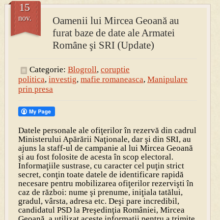
15
nov.
Oamenii lui Mircea Geoană au
furat baze de date ale Armatei
Române şi SRI (Update)
Categorie:
Blogroll
,
coruptie
politica
,
investig
,
mafie romaneasca
,
Manipulare
prin presa
Datele personale ale ofiţerilor în rezervă din cadrul
Ministerului Apărării Naţionale, dar şi din SRI, au
ajuns la staff-ul de campanie al lui Mircea Geoană
şi au fost folosite de acesta în scop electoral.
Informaţiile sustrase, cu caracter cel puţin strict
secret, conţin toate datele de identificare rapidă
necesare pentru mobilizarea ofiţerilor rezervişti în
caz de război: nume şi prenume, iniţiala tatălui,
gradul, vârsta, adresa etc. Deşi pare incredibil,
candidatul PSD la Preşedinţia României, Mircea
Geoană, a utilizat aceste informaţii pentru a trimite