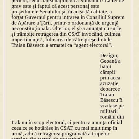
pericol, securitatea naţională a României? La fel de
grav este şi faptul că acest personaj este
preşedintele Senatului şi, în această calitate, a
forţat Guvernul pentru intrarea în Consiliul Suprem
de Apărare a Ţării, printr-o ordonanţă de urgenţă
neconstituţională. Ulterior, el şi-a anunţat cu surle
şi trâmbiţe retragerea din CSAT invocând, culmea
impertinenţei!, folosirea de către preşedintele
Traian Băsescu a armatei ca “agent electoral”.
Desigur,
Geoană a
bătut
câmpii
prin acea
acuzaţie
deoarece
Traian
Băsescu îi
vizitase pe
militarii
români din
Irak nu în scop electoral, ci pentru a anunţa oficial
ceea ce se hotărâse în CSAT, cu mai mult timp în
urmă, adică retragerea programată a trupelor