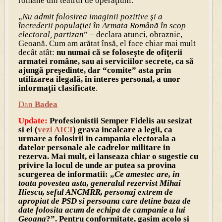
române din teatrul de operaţiuni.
„
Nu admit folosirea imaginii pozitive şi a
încrederii populaţiei în Armata Română în scop
electoral, partizan
” – declara atunci, obraznic,
Geoană. Cum am arătat însă, el face chiar mai mult
decât atât:
nu numai că se foloseşte de ofiţerii
armatei române, sau ai serviciilor secrete, ca să
ajungă preşedinte, dar “comite” asta prin
utilizarea ilegală, în interes personal, a unor
informaţii clasificate
.
Dan
Badea
Update:
Profesionistii Semper Fidelis au sesizat
si ei (
vezi AICI
) grava incalcare a legii, ca
urmare a folosirii in campania electorala a
datelor personale ale cadrelor militare in
rezerva. Mai mult, ei lanseaza chiar o sugestie cu
privire la locul de unde ar putea sa provina
scurgerea de informatii: „
Ce amestec are, in
toata povestea asta, generalul rezervist Mihai
Iliescu, seful ANCMRR, personaj extrem de
apropiat de PSD si persoana care detine baza de
date folosita acum de echipa de campanie a lui
Geoana
?”. Pentru conformitate, gasim acolo si