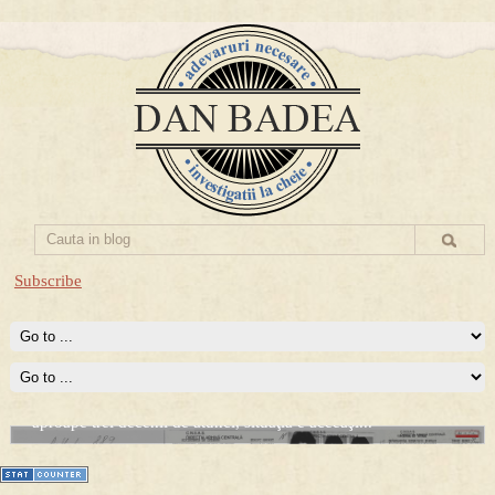
Subscribe
Dosarul de Urmărire Informativă "MATEMATICIANUL"
Am protestat deschis împotriva lui Ceauşescu, în 1987, fără să
ştiu că "omul nou" fusese deja creat! Majoritatea românilor
(peste 80%) erau deja imbecilizaţi, transformaţi în bizoni. La
aproape trei decenii de atunci, situaţia e aceeaşi...