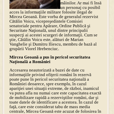
mâinilor. Ar mai fi însă
un personaj cu posibil
acces la informaţiile militare folosite ilegal de
Mircea Geoană. Este vorba de generalul rezervist
Cătălin Voicu, vicepreşedintele Comisiei
senatoriale pentru Apărare, Ordine Publică şi
Securitate Naţională, unul dintre principalii
suspecţi ai acestei scurgeri de informaţii. Cum se
ştie, Cătălin Voicu este, alături de Marian
Vanghelie şi Dumitru Iliescu, membru de bază al
grupării Viorel Hrebenciuc.
Mircea Geoană a pus în pericol securitatea
Naţională a României
Accesarea neautorizată a bazei de date cu
informaţiile privind ofiţerii români în rezervă
poate pune în pericol securitatea naţională a
României deoarece, spre exemplu, în cazul
apariţiei unei situaţii extreme, de război, inamicul
va putea afla nu numai care este capacitatea exactă
de mobilizare rapidă a rezerviştilor români, dar şi
toate datele de identificare a acestora. În cazul de
faţă, care este considerat tabu de mass media
centrale, Mircea Geoană este acuzat de folosirea în