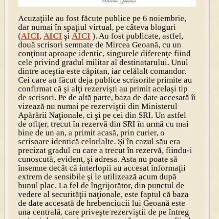
Acuzaţiile au fost făcute publice pe 6 noiembrie,
dar numai în spaţiul virtual, pe câteva bloguri
(
AICI
,
AICI
şi
AICI
). Au fost publicate, astfel,
două scrisori semnate de Mircea Geoană, cu un
conţinut aproape identic, singurele diferenţe fiind
cele privind gradul militar al destinatarului. Unul
dintre aceştia este căpitan, iar celălalt comandor.
Cei care au făcut deja publice scrisorile primite au
confirmat că şi alţi rezervişti au primit acelaşi tip
de scrisori. Pe de altă parte, baza de date accesată îi
vizează nu numai pe rezerviştii din Ministerul
Apărării Naţionale, ci şi pe cei din SRI. Un astfel
de ofiţer, trecut în rezervă din SRI în urmă cu mai
bine de un an, a primit acasă, prin curier, o
scrisoare identică celorlalte. Şi în cazul său era
precizat gradul cu care a trecut în rezervă, fiindu-i
cunoscută, evident, şi adresa. Asta nu poate să
însemne decât că interlopii au accesat informaţii
extrem de sensibile şi le utilizează acum după
bunul plac. La fel de îngrijorător, din punctul de
vedere al securităţii naţionale, este faptul că baza
de date accesată de hrebenciucii lui Geoană este
una centrală, care priveşte rezerviştii de pe întreg