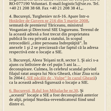
RO-077190 Voluntari. E-mail:logistic5@sie.ro. Tel.
+40 21 208 38 68. Fax +40 21 208 38 41
„.
4. Bucureşti, Turgheniev nr.6-16.
Apare într-o
Hotărâre de Guvern nr 216 din 5 martie 2008
,
semnată de premierul Tăriceanu, ministrul
Vosganian şi Directorul SIE Ungureanu. Terenul de
la această adresă a fost trecut din proprietatea
publică în cea privată a statului, în scopul
retrocedării „către persoana îndreptăţită”. În
anexele 1 şi 2 se precizează clar faptul că la adresa
respectivă este o locaţie a SIE.
5. Bucureşti, Aleea Teişani nr.8, sector 1
. Şi aici s-a
ajuns cu întîrziere de cel puţin 5 ani la…
deconspirare. Culmea, în celebrul scandal privind
filajul ratat asupra lui
Nicu Gheară
, chiar Ziua scria
în 2004 (
„SIE păcălit de „Vulpe” în cazul Gheară
)
ca la această adresă figurează o locaţie a SIE.
6. Bucureşti, B.dul Ion Mihalache nr.30
. Şi
„această” locaţie a SIE a fost deconspirată anterior
de alţii, prinţul Sturdza-revendicatorul fiind unul
dintre ei.