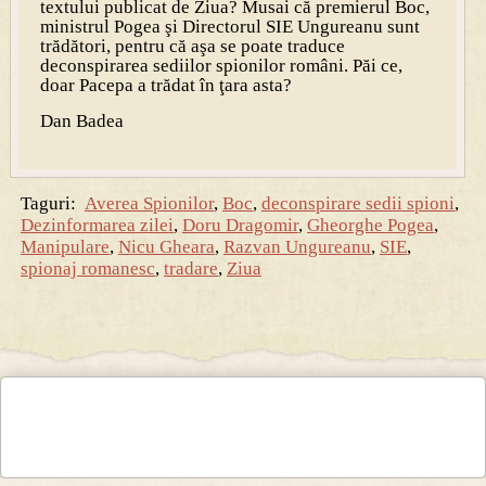
textului publicat de Ziua?
Musai că premierul Boc,
ministrul Pogea şi Directorul SIE Ungureanu sunt
trădători, pentru că aşa se poate traduce
deconspirarea sediilor spionilor români. Păi ce,
doar Pacepa a trădat în ţara asta?
Dan
Badea
Taguri:
Averea Spionilor
,
Boc
,
deconspirare sedii spioni
,
Dezinformarea zilei
,
Doru Dragomir
,
Gheorghe Pogea
,
Manipulare
,
Nicu Gheara
,
Razvan Ungureanu
,
SIE
,
spionaj romanesc
,
tradare
,
Ziua