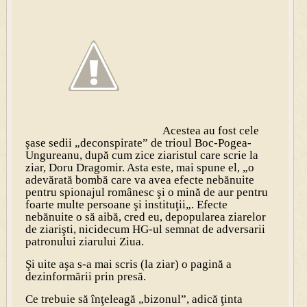
Acestea au fost cele
şase sedii „deconspirate” de trioul Boc-Pogea-
Ungureanu, după cum zice ziaristul care scrie la
ziar, Doru Dragomir. Asta este, mai spune el, „
o
adevărată bombă care va avea efecte nebănuite
pentru spionajul românesc şi o mină de aur pentru
foarte multe persoane şi instituţii
„. Efecte
nebănuite o să aibă, cred eu, depopularea ziarelor
de ziarişti, nicidecum HG-ul semnat de adversarii
patronului ziarului Ziua.
Şi uite aşa s-a mai scris (la ziar)
o pagină a
dezinformării prin presă.
Ce trebuie să înţeleagă „bizonul”, adică ţinta