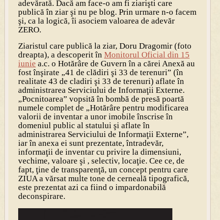
adevărată. Dacă am face-o am fi ziarişti care
publică în ziar şi nu pe blog. Prin urmare n-o facem
şi, ca la logică, îi asociem valoarea de adevăr
ZERO.
Ziaristul care publică la ziar,
Doru Dragomir
(
foto
dreapta
), a descoperit în
Monitorul Oficial
din 15
iunie
a.c. o Hotărâre de Guvern în a cărei Anexă au
fost înşirate „41 de clădiri şi 33 de terenuri” (în
realitate 43 de cladiri şi 33 de terenuri) aflate în
administrarea Serviciului de Informaţii Externe.
„Pocnitoarea” vopsită în bombă de presă poartă
numele complet de „
Hotărâre pentru modificarea
valorii de inventar a unor imobile înscrise în
domeniul public al statului şi aflate în
administrarea Serviciului de Informaţii Externe
”,
iar în anexa ei sunt prezentate, întradevăr,
informaţii de inventar cu privire la dimensiuni,
vechime, valoare şi , selectiv, locaţie. Cee ce, de
fapt, ţine de transparenţă, un concept pentru care
ZIUA a vărsat multe tone de cerneală tipografică,
este prezentat azi ca fiind o impardonabilă
deconspirare.