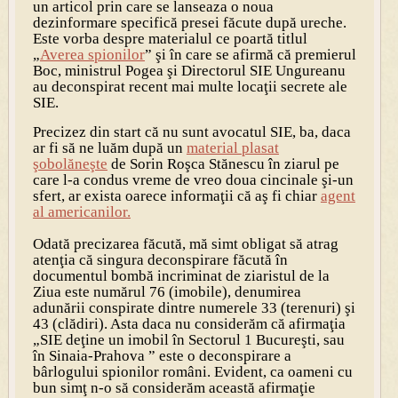
un articol prin care se lanseaza o noua
dezinformare specifică presei făcute după ureche.
Este vorba despre materialul ce poartă titlul
„
Averea spionilor
” şi în care se afirmă că premierul
Boc
, ministrul
Pogea
şi Directorul SIE
Ungureanu
au deconspirat recent mai multe locaţii secrete ale
SIE.
Precizez din start că nu sunt avocatul SIE, ba, daca
ar fi să ne luăm după un
material plasat
şobolăneşte
de Sorin Roşca Stănescu în ziarul pe
care l-a condus vreme de vreo doua cincinale şi-un
sfert, ar exista oarece informaţii că aş fi chiar
agent
al americanilor.
Odată precizarea făcută, mă simt obligat să atrag
atenţia că singura deconspirare făcută în
documentul bombă incriminat de ziaristul de la
Ziua este numărul
76
(imobile), denumirea
adunării conspirate dintre numerele
33
(terenuri) şi
43
(clădiri). Asta daca nu considerăm că afirmaţia
„
SIE deţine un imobil în Sectorul 1 Bucureşti, sau
în Sinaia-Prahova
” este o deconspirare a
bârlogului spionilor români. Evident, ca oameni cu
bun simţ n-o să considerăm această afirmaţie