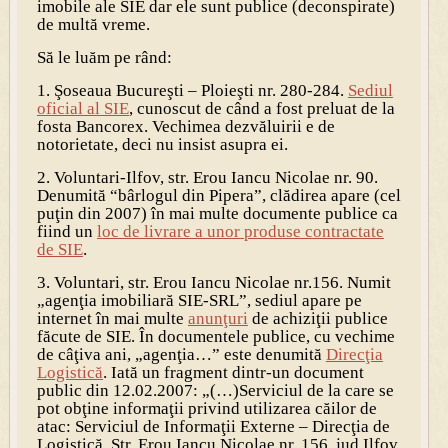
imobile ale SIE dar
ele sunt publice (deconspirate)
de multă vreme
.
Să le luăm pe rând:
1. Şoseaua Bucureşti – Ploieşti nr. 280-284
.
Sediul
oficial al SIE
, cunoscut de când a fost preluat de la
fosta Bancorex. Vechimea dezvăluirii e de
notorietate, deci nu insist asupra ei.
2. Voluntari-Ilfov, str. Erou Iancu Nicolae nr. 90
.
Denumită “bârlogul din Pipera”, clădirea apare (cel
puţin din 2007) în mai multe documente publice ca
fiind un
loc de livrare a unor produse contractate
de SIE
.
3. Voluntari, str. Erou Iancu Nicolae nr.156.
Numit
„agenţia imobiliară SIE-SRL”, sediul apare pe
internet în mai multe
anunţuri
de achiziţii publice
făcute de SIE. În documentele publice, cu vechime
de câţiva ani, „agenţia…” este denumită
Direcţia
Logistică
. Iată un fragment dintr-un document
public din 12.02.2007: „(…)
Serviciul de la care se
pot obţine informaţii privind utilizarea căilor de
atac: Serviciul de Informaţii Externe – Direcţia de
Logistică, Str. Erou Iancu Nicolae nr. 156, jud Ilfov,