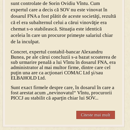
sunt controlate de Sorin Ovidiu Vîntu. Cum
expertul care a decis că SOV nu este vinovat în
dosarul FNA a fost plătit de aceste societăţi, rezultă
că el era subalternul celui a cărui vinovăţie era
chemat s-o stabilească. Situaţia este identică
aceleia în care un procuror primeşte salariul chiar
de la inculpat.
Concret, expertul contabil-bancar Alexandru
Bunea, pe ale cărui concluzii s-a bazat scoaterea de
sub urmarire penală a lui Vîntu în dosarul FNA, era
administrator al mai multor firme, dintre care cel
puţin una are ca acţionari COMAC Ltd şi/sau
ELBAHOLD Ltd.
Sunt exact firmele despre care, în dosarul în care a
fost arestat acum „nevinovatul“ Vîntu, procurorii
PICCJ au stabilit că aparţin chiar lui SOV...
Citeste mai mult