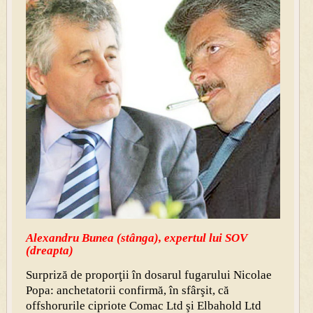
Alexandru Bunea (stânga), expertul lui SOV
(dreapta)
Surpriză de proporţii în dosarul fugarului Nicolae
Popa: anchetatorii confirmă, în sfârşit, că
offshorurile cipriote Comac Ltd şi Elbahold Ltd