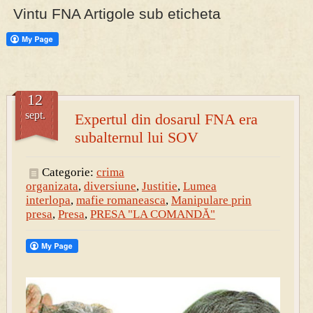
Vintu FNA Artigole sub eticheta
PRESA
Permise pentru vânătoarea de porci în costume, cu gulere albe
12
sept.
Expertul din dosarul FNA era
subalternul lui SOV
Categorie:
crima
organizata
,
diversiune
,
Justitie
,
Lumea
interlopa
,
mafie romaneasca
,
Manipulare prin
presa
,
Presa
,
PRESA "LA COMANDĂ"