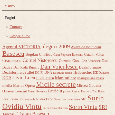
« nov.
Pagini
Contact
Despre autor
alegeri 2009
Agentul VICTORIA
Avere de politician
Basescu
Bogdan Chirieac
Catalin Voicu
Calin Popescu Tariceanu
Cornel Nistorescu
Ceausescu
Cozmin Gusa
Dan
Crin Antonescu
Dan Voiculescu
Badea
Dezinformare
Dan Radu Rusanu
Dezinformarea zilei
Hrebenciuc
DNA
DGIPI
ICE Dunarea
Evaziune fiscala
Liviu Luca
Manipulare
KGB
manipulare mass
Liviu Turcu
Micile secrete
media
Marius Oprea
Mircea Geoana
Patriciu
Odiseea Crescent
Omar Hayssam
proces Razvan Petrovici Dan Badea
Sorin
Realitatea Tv
Rudas Erno
SIE
Romania
Securitatea
Securitate
Ovidiu Vintu
Sorin Vintu
SRI
Sorin Rosca Stanescu
Traian Basescu
Tariceanu