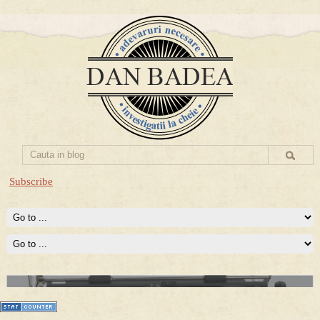
Subscribe
Prima mea carte publicata (Nemira)
Averea Presedintelui: prima lucrare despre controversatele
conturi secrete ale Securitatii.