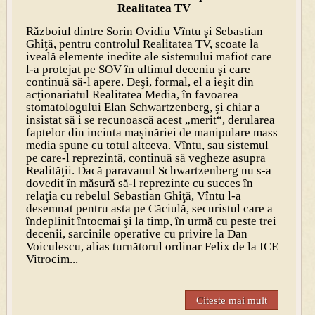
Realitatea TV
Războiul dintre Sorin Ovidiu Vîntu şi Sebastian
Ghiţă, pentru controlul Realitatea TV, scoate la
iveală elemente inedite ale sistemului mafiot care
l-a protejat pe SOV în ultimul deceniu şi care
continuă să-l apere. Deşi, formal, el a ieşit din
acţionariatul Realitatea Media, în favoarea
stomatologului Elan Schwartzenberg, şi chiar a
insistat să i se recunoască acest „merit“, derularea
faptelor din incinta maşinăriei de manipulare mass
media spune cu totul altceva. Vîntu, sau sistemul
pe care-l reprezintă, continuă să vegheze asupra
Realităţii. Dacă paravanul Schwartzenberg nu s-a
dovedit în măsură să-l reprezinte cu succes în
relaţia cu rebelul Sebastian Ghiţă, Vîntu l-a
desemnat pentru asta pe Căciulă, securistul care a
îndeplinit întocmai şi la timp, în urmă cu peste trei
decenii, sarcinile operative cu privire la Dan
Voiculescu, alias turnătorul ordinar Felix de la ICE
Vitrocim...
Citeste mai mult