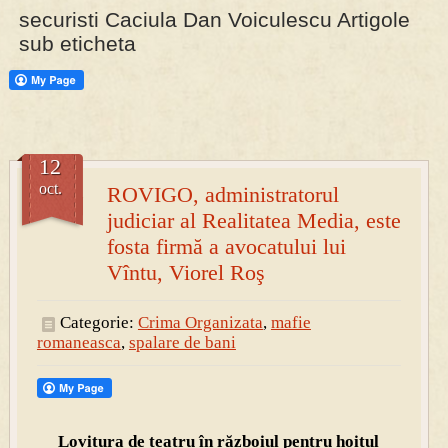
securisti Caciula Dan Voiculescu Artigole
sub eticheta
PRESA
Permise pentru vânătoarea de porci în costume, cu gulere albe
12
oct.
ROVIGO, administratorul
judiciar al Realitatea Media, este
fosta firmă a avocatului lui
Vîntu, Viorel Roş
Categorie:
Crima Organizata
,
mafie
romaneasca
,
spalare de bani
Lovitura de teatru în războiul pentru hoitul