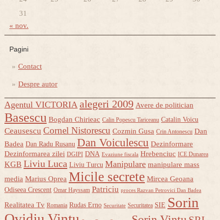
31
« nov.
Pagini
Contact
Despre autor
alegeri 2009
Agentul VICTORIA
Avere de politician
Basescu
Bogdan Chirieac
Catalin Voicu
Calin Popescu Tariceanu
Cornel Nistorescu
Ceausescu
Cozmin Gusa
Dan
Crin Antonescu
Dan Voiculescu
Badea
Dezinformare
Dan Radu Rusanu
Dezinformarea zilei
Hrebenciuc
DNA
DGIPI
ICE Dunarea
Evaziune fiscala
Liviu Luca
Manipulare
KGB
manipulare mass
Liviu Turcu
Micile secrete
media
Marius Oprea
Mircea Geoana
Patriciu
Odiseea Crescent
Omar Hayssam
proces Razvan Petrovici Dan Badea
Sorin
Realitatea Tv
Rudas Erno
SIE
Romania
Securitatea
Securitate
Ovidiu Vintu
Sorin Vintu