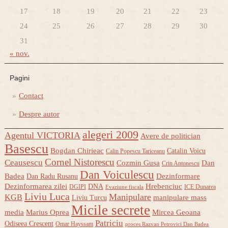
17
18
19
20
21
22
23
24
25
26
27
28
29
30
31
« nov.
Pagini
Contact
Despre autor
alegeri 2009
Agentul VICTORIA
Avere de politician
Basescu
Bogdan Chirieac
Catalin Voicu
Calin Popescu Tariceanu
Cornel Nistorescu
Ceausescu
Cozmin Gusa
Dan
Crin Antonescu
Dan Voiculescu
Badea
Dezinformare
Dan Radu Rusanu
Dezinformarea zilei
Hrebenciuc
DNA
DGIPI
ICE Dunarea
Evaziune fiscala
Liviu Luca
Manipulare
KGB
manipulare mass
Liviu Turcu
Micile secrete
media
Marius Oprea
Mircea Geoana
Patriciu
Odiseea Crescent
Omar Hayssam
proces Razvan Petrovici Dan Badea