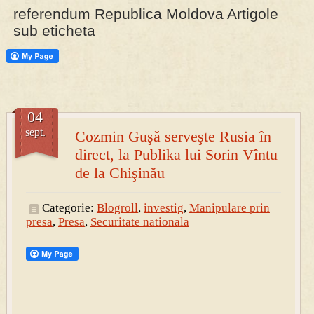
referendum Republica Moldova Artigole
sub eticheta
PRESA
Permise pentru vânătoarea de porci în costume, cu gulere albe
04
sept.
Cozmin Guşă serveşte Rusia în
direct, la Publika lui Sorin Vîntu
de la Chişinău
Categorie:
Blogroll
,
investig
,
Manipulare prin
presa
,
Presa
,
Securitate nationala