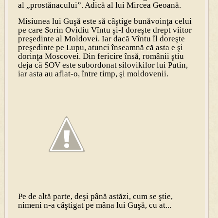
al „prostănacului”. Adică al lui Mircea Geoană.
Misiunea lui Guşă este să câştige bunăvoinţa celui
pe care Sorin Ovidiu Vîntu şi-l doreşte drept viitor
preşedinte al Moldovei. Iar dacă Vîntu îl doreşte
preşedinte pe Lupu, atunci înseamnă că asta e şi
dorinţa Moscovei. Din fericire însă, românii ştiu
deja că SOV este subordonat silovikilor lui Putin,
iar asta au aflat-o, între timp, şi moldovenii.
Pe de altă parte, deşi până astăzi, cum se ştie,
nimeni n-a câştigat pe mâna lui Guşă, cu at...