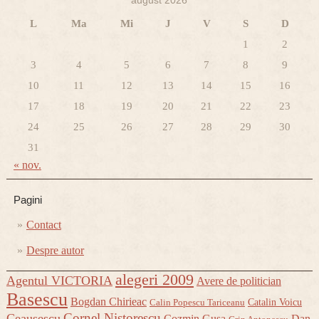
august 2026
L
Ma
Mi
J
V
S
D
1
2
3
4
5
6
7
8
9
10
11
12
13
14
15
16
17
18
19
20
21
22
23
24
25
26
27
28
29
30
31
« nov.
Pagini
Contact
Despre autor
alegeri 2009
Agentul VICTORIA
Avere de politician
Basescu
Bogdan Chirieac
Catalin Voicu
Calin Popescu Tariceanu
Cornel Nistorescu
Ceausescu
Cozmin Gusa
Dan