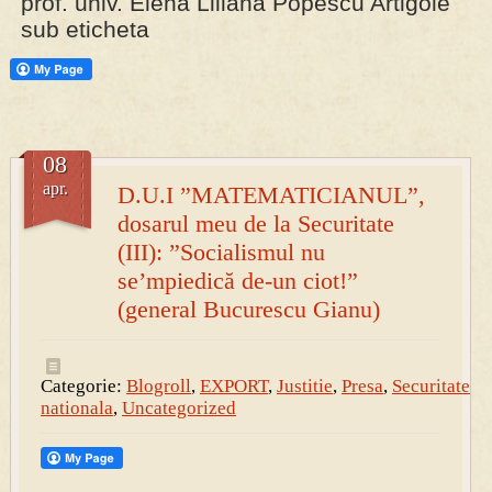
prof. univ. Elena Liliana Popescu Artigole
sub eticheta
PRESA
Permise pentru vânătoarea de porci în costume, cu gulere albe
08
apr.
D.U.I ”MATEMATICIANUL”,
dosarul meu de la Securitate
(III): ”Socialismul nu
se’mpiedică de-un ciot!”
(general Bucurescu Gianu)
Categorie:
Blogroll
,
EXPORT
,
Justitie
,
Presa
,
Securitate
nationala
,
Uncategorized