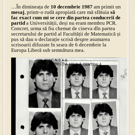
…În dimineața de
10 decembrie 1987
am primit un
mesaj
, printr-o rudă apropiată care mă sfătuia
să
fac exact cum mi se cere din partea conducerii de
partid
a Universității, deși nu eram membru PCR.
Concret, urma să fiu chemat de cineva dîn partea
secretarului de partid al Facultății de Matematică și
pus să dau o declarație scrisă despre asumarea
scrisoarii difuzate în seara de 6 decembrie la
Europa Liberă sub semnătura mea.