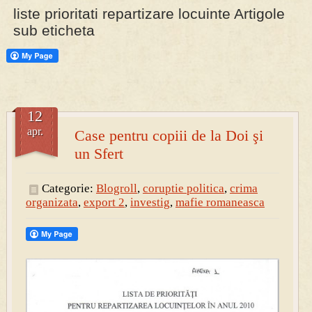
liste prioritati repartizare locuinte Artigole
sub eticheta
PRESA
Permise pentru vânătoarea de porci în costume, cu gulere albe
12
apr.
Case pentru copiii de la Doi şi
un Sfert
Categorie:
Blogroll
,
coruptie politica
,
crima
organizata
,
export 2
,
investig
,
mafie romaneasca