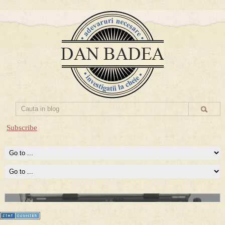
Subscribe
Prima mea carte publicata (Nemira)
Averea Presedintelui: prima lucrare despre controversatele
conturi secrete ale Securitatii.