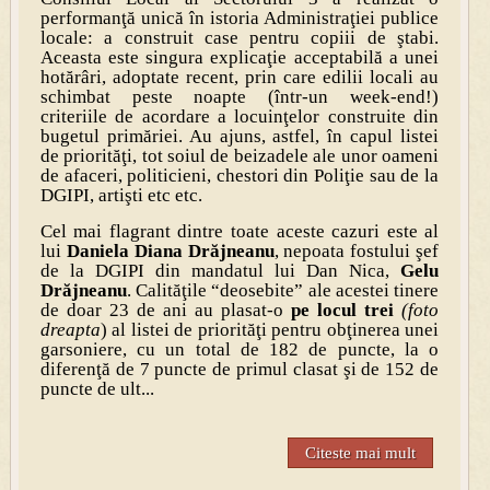
performanţă unică în istoria Administraţiei publice
locale: a construit case pentru copiii de ştabi.
Aceasta este singura explicaţie acceptabilă a unei
hotărâri, adoptate recent, prin care edilii locali au
schimbat peste noapte (într-un week-end!)
criteriile de acordare a locuinţelor construite din
bugetul primăriei. Au ajuns, astfel, în capul listei
de priorităţi, tot soiul de beizadele ale unor oameni
de afaceri, politicieni, chestori din Poliţie sau de la
DGIPI, artişti etc etc.
Cel mai flagrant dintre toate aceste cazuri este al
lui
Daniela Diana Drăjneanu
, nepoata fostului şef
de la DGIPI din mandatul lui Dan Nica,
Gelu
Drăjneanu
. Calităţile “deosebite” ale acestei tinere
de doar 23 de ani au plasat-o
pe locul trei
(foto
dreapta
) al listei de priorităţi pentru obţinerea unei
garsoniere, cu un total de 182 de puncte, la o
diferenţă de 7 puncte de primul clasat şi de 152 de
puncte de ult...
Citeste mai mult