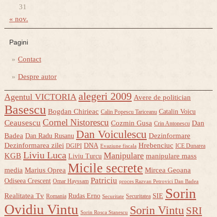
31
« nov.
Pagini
Contact
Despre autor
alegeri 2009
Agentul VICTORIA
Avere de politician
Basescu
Bogdan Chirieac
Catalin Voicu
Calin Popescu Tariceanu
Cornel Nistorescu
Ceausescu
Cozmin Gusa
Dan
Crin Antonescu
Dan Voiculescu
Badea
Dezinformare
Dan Radu Rusanu
Dezinformarea zilei
Hrebenciuc
DNA
DGIPI
ICE Dunarea
Evaziune fiscala
Liviu Luca
Manipulare
KGB
manipulare mass
Liviu Turcu
Micile secrete
media
Marius Oprea
Mircea Geoana
Patriciu
Odiseea Crescent
Omar Hayssam
proces Razvan Petrovici Dan Badea
Sorin
Realitatea Tv
Rudas Erno
SIE
Romania
Securitatea
Securitate
Ovidiu Vintu
Sorin Vintu
SRI
Sorin Rosca Stanescu