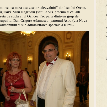
C
A
m insa ca miza asa-ziselor „dezvaluiri” din lista lui
Orcan
,
igurari
. Misu Negritoiu (seful ASF), precum si ceilalti
©
azeta de sticla a lui Oancea, fac parte dintr-un grup de
u grupul lui Dan Grigore Adamescu, patronul Astra (via Nova
l falimentului si sub administrarea speciala a KPMG