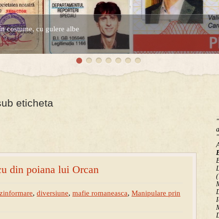
în costume, cu gulere albe
espre controversatele conturi secrete ale Securitatii.
 sub eticheta
"
a
"
B
u din poiana lui Orcan
(
M
D
zinformare
,
diversiune
,
mafie romaneasca
,
Manipulare prin
I
M
D