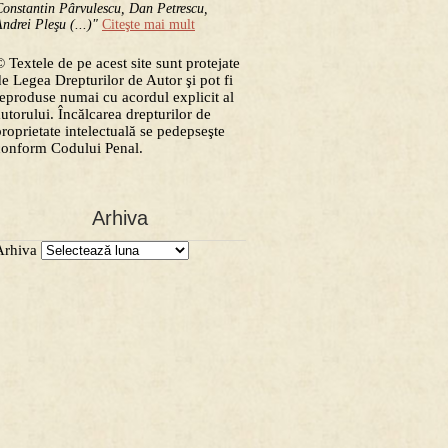
onstantin Pârvulescu, Dan Petrescu,
ndrei Pleşu (...)"
Citeşte mai mult
 Textele de pe acest site sunt protejate
de Legea Drepturilor de Autor şi pot fi
reproduse numai cu acordul explicit al
autorului. Încălcarea drepturilor de
proprietate intelectuală se pedepseşte
conform Codului Penal.
Arhiva
Arhiva