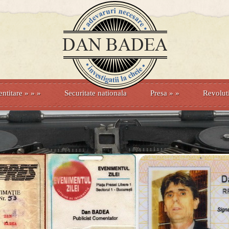
entitare
» »
»
Securitate nationala
Presa
»
»
Revolut