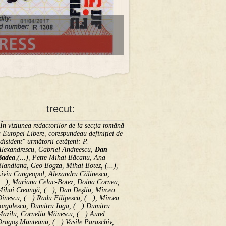
trecut:
În viziunea redactorilor de la secţia română
 Europei Libere, corespundeau definiţiei de
disident" următorii ce­tă­ţeni: P.
Alexandrescu, Gabriel Andreescu,
Dan
Badea
,(...), Petre Mihai Băcanu, Ana
landiana, Geo Bogza, Mihai Botez, (...),
Liviu Cangeopol, Alexandru Călinescu,
...), Mariana Celac-Botez, Doina Cornea,
ihai Creangă, (...), Dan Deşliu, Mircea
inescu, (...) Radu Filipescu, (...), Mircea
orgulescu, Dumitru Iuga, (...) Dumitru
azilu, Corneliu Mănescu, (...) Aurel
ragoş Munteanu, (...) Vasile Paraschiv,