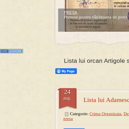
PRESA
Prima mea carte publicata (Nemira)
Permise pentru vânătoarea de porci 
Averea Presedintelui: prima lucrare d
1
2
3
4
5
6
7
Lista lui orcan Artigole
24
aug.
Lista lui Adamesc
Categorie:
Crima Organizata
,
De
presa