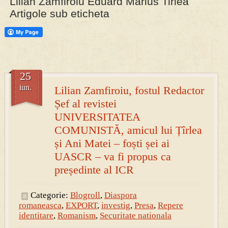
Lilian Zamfiroiu Eduard Marius Tirlea
Artigole sub eticheta
PRESA
Permise pentru vânătoarea de porci în costume, cu gulere albe
25
iun.
Lilian Zamfiroiu, fostul Redactor
Șef al revistei
UNIVERSITATEA
COMUNISTĂ, amicul lui Țîrlea
și Ani Matei – foști șei ai
UASCR – va fi propus ca
președinte al ICR
Categorie:
Blogroll
,
Diaspora
romaneasca
,
EXPORT
,
investig
,
Presa
,
Repere
identitare
,
Romanism
,
Securitate nationala