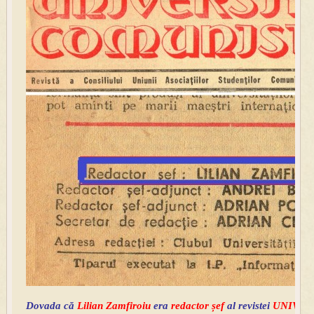
Dovada că
Lilian Zamfiroiu
era
redactor șef
al revistei
UNIVER