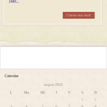
1985...
Citeste mai mult
Calendar
august 2026
L
Ma
Mi
J
V
S
D
1
2
3
4
5
6
7
8
9