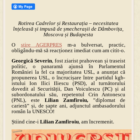
Rotirea Cadrelor și Restaurația – necesitatea
înțeleasă și impusă de șmecherașii de Dâmbovița,
Moscova și Budapesta
O
stire AGERPRES
m-a bulversat, practic,
obligându-mă să reacționez imediat cum am citit-o.
Georgică Severin
, fost ziarist prahovean și traseist
politic, o panaramă ajunsă în Parlamentul
României la fel ca majoritatea USL, a anunțat că
propunerea USL, o încrucișare între partidul kgb-
istului Ion Ilici Iliescu (PSD), al turnătorului
dovedit al Securității, Dan Voiculescu (PC) și al
subordonatului său, repetentul Crin Antonescu
(PNL), este
Lilian Zamfiroiu,
”diplomat de
carieră” și, de șapte ani, adjunctul ambasadorului
român la UNESCO!
Știind cine-i
Lilian Zamfiroiu
, am încremenit.