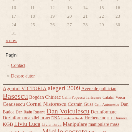
10
11
12
13
14
15
16
17
18
19
20
21
22
23
24
25
26
27
28
29
30
31
« nov.
Pagini
Contact
Despre autor
alegeri 2009
Agentul VICTORIA
Avere de politician
Basescu
Bogdan Chirieac
Catalin Voicu
Calin Popescu Tariceanu
Cornel Nistorescu
Ceausescu
Cozmin Gusa
Dan
Crin Antonescu
Dan Voiculescu
Badea
Dezinformare
Dan Radu Rusanu
Dezinformarea zilei
Hrebenciuc
DNA
DGIPI
ICE Dunarea
Evaziune fiscala
Liviu Luca
Manipulare
KGB
manipulare mass
Liviu Turcu
Micile secrete