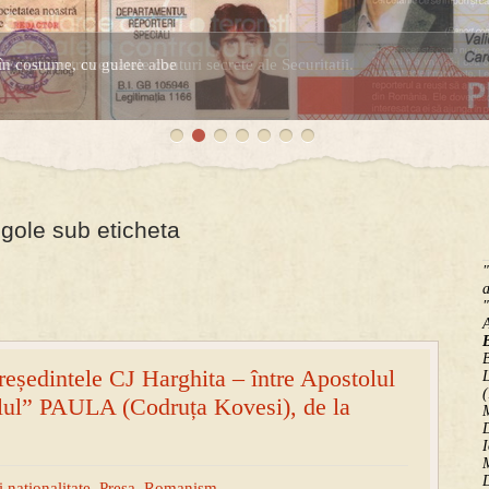
în costume, cu gulere albe
espre controversatele conturi secrete ale Securitatii.
gole sub eticheta
"
a
"
B
eședintele CJ Harghita – între Apostolul
(
ul” PAULA (Codruța Kovesi), de la
M
D
I
M
D
 nationalitate
,
Presa
,
Romanism