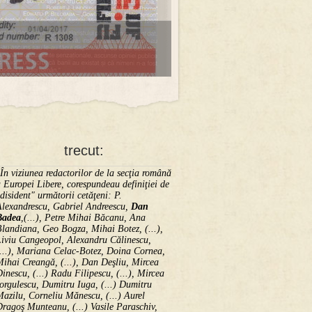
trecut:
În viziunea redactorilor de la secţia română
 Europei Libere, corespundeau definiţiei de
disident" următorii ce­tă­ţeni: P.
Alexandrescu, Gabriel Andreescu,
Dan
Badea
,(...), Petre Mihai Băcanu, Ana
landiana, Geo Bogza, Mihai Botez, (...),
Liviu Cangeopol, Alexandru Călinescu,
...), Mariana Celac-Botez, Doina Cornea,
ihai Creangă, (...), Dan Deşliu, Mircea
inescu, (...) Radu Filipescu, (...), Mircea
orgulescu, Dumitru Iuga, (...) Dumitru
azilu, Corneliu Mănescu, (...) Aurel
ragoş Munteanu, (...) Vasile Paraschiv,