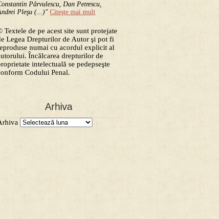
onstantin Pârvulescu, Dan Petrescu,
ndrei Pleşu (...)"
Citeşte mai mult
 Textele de pe acest site sunt protejate
de Legea Drepturilor de Autor şi pot fi
reproduse numai cu acordul explicit al
autorului. Încălcarea drepturilor de
proprietate intelectuală se pedepseşte
conform Codului Penal.
Arhiva
Arhiva