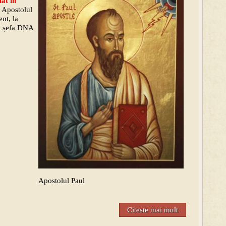
lat în
e Apostolul
nt, la
, șefa DNA
Apostolul Paul
Citeste mai mult