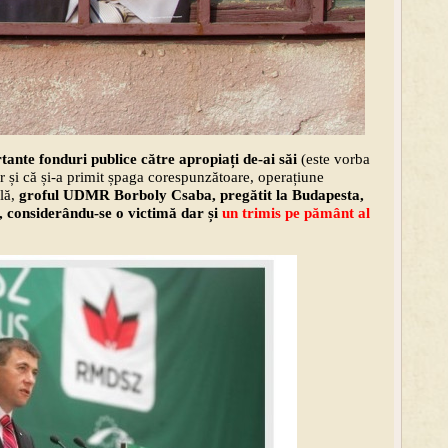
ante fonduri publice către apropiați de-ai săi
(este vorba
r și că și-a primit șpaga corespunzătoare, operațiune
lă,
groful UDMR Borboly Csaba, pregătit la Budapesta,
ce, considerându-se o victimă dar și
un trimis pe pământ al