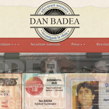
entitare
» »
»
Securitate nationala
Presa
»
»
Revolut