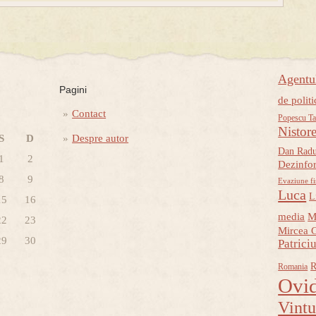
Agent
Pagini
de politi
Contact
Popescu Ta
Nistor
S
D
Despre autor
Dan Rad
1
2
Dezinfo
8
9
Evaziune fi
Luca
L
15
16
media
M
22
23
Mircea 
29
30
Patrici
R
Romania
Ovid
Vint