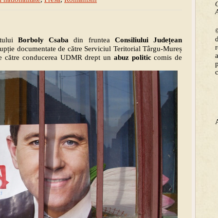
C
A
©
stului
Borboly Csaba
din fruntea
Consiliului Județean
rupție documentate de către Serviciul Teritorial Târgu-Mureș
ă de către conducerea UDMR drept un
abuz politic
comis de