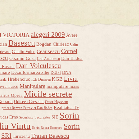
alegeri 2009
ul VICTORIA
Avere
Basescu
cian
Bogdan Chirieac
Calin
Cornel
Ceausescu
Catalin Voicu
riceanu
escu
Cozmin Gusa
Dan Badea
Crin Antonescu
Dan Voiculescu
u Rusanu
rmare
Dezinformarea zilei
DNA
DGIPI
Liviu
KGB
Hrebenciuc
ICE Dunarea
scala
Manipulare
manipulare mass
iviu Turcu
Micile secrete
arius Oprea
Geoana
Odiseea Crescent
Omar Hayssam
u
Realitatea Tv
proces Razvan Petrovici Dan Badea
Sorin
udas Erno
SIE
Securitatea
Securitate
iu Vintu
Sorin
Sorin Rosca Stanescu
u
SRI
Traian Basescu
Tariceanu