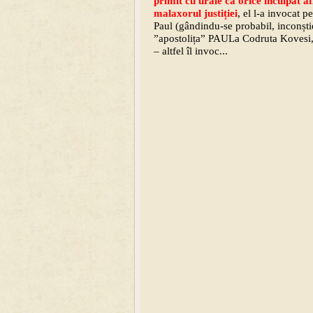
primit cu urale ca orice
inculpat af
malaxo
rul justiției
, el l-a invocat p
Paul (gândindu-se probabil, inconștie
”apostolița” PAULa Codruta Kovesi
– altfel îl invoc...