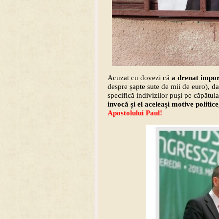
Acuzat cu dovezi că
a drenat import
despre șapte sute de mii de euro), da
specifică indivizilor puși pe căpătuia
invocă și el aceleași motive politi
Apostolului Paul!