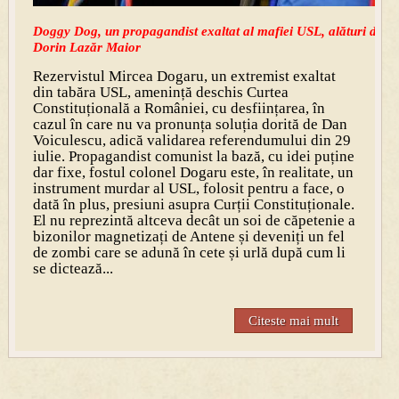
Doggy Dog, un propagandist exaltat al mafiei USL, alături de un
Dorin Lazăr Maior
Rezervistul Mircea Dogaru, un extremist exaltat
din tabăra USL, amenință deschis Curtea
Constituțională a României, cu desființarea, în
cazul în care nu va pronunța soluția dorită de Dan
Voiculescu, adică validarea referendumului din 29
iulie. Propagandist comunist la bază, cu idei puține
dar fixe, fostul colonel Dogaru este, în realitate, un
instrument murdar al USL, folosit pentru a face, o
dată în plus, presiuni asupra Curții Constituționale.
El nu reprezintă altceva decât un soi de căpetenie a
bizonilor magnetizați de Antene și deveniți un fel
de zombi care se adună în cete și urlă după cum li
se dictează...
Citeste mai mult