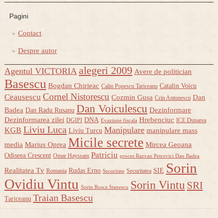
Pagini
Contact
Despre autor
alegeri 2009
Agentul VICTORIA
Avere de politician
Basescu
Bogdan Chirieac
Catalin Voicu
Calin Popescu Tariceanu
Cornel Nistorescu
Ceausescu
Cozmin Gusa
Dan
Crin Antonescu
Dan Voiculescu
Badea
Dezinformare
Dan Radu Rusanu
Dezinformarea zilei
Hrebenciuc
DNA
DGIPI
ICE Dunarea
Evaziune fiscala
Liviu Luca
Manipulare
KGB
manipulare mass
Liviu Turcu
Micile secrete
media
Marius Oprea
Mircea Geoana
Patriciu
Odiseea Crescent
Omar Hayssam
proces Razvan Petrovici Dan Badea
Sorin
Realitatea Tv
Rudas Erno
SIE
Romania
Securitatea
Securitate
Ovidiu Vintu
Sorin Vintu
SRI
Sorin Rosca Stanescu
Traian Basescu
Tariceanu