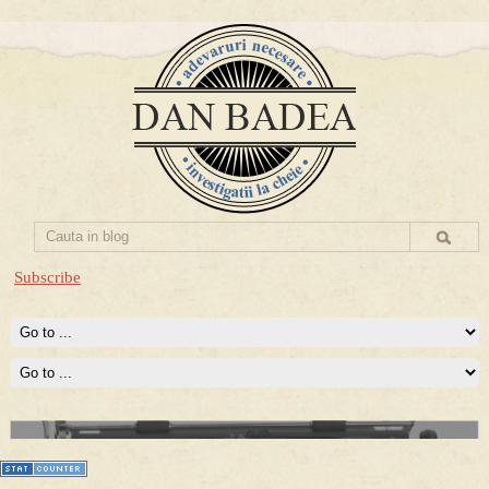
Subscribe
Prima mea carte publicata (Nemira)
Averea Presedintelui: prima lucrare despre controversatele
conturi secrete ale Securitatii.