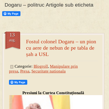
Dogaru – politruc Artigole sub eticheta
PRESA
Permise pentru vânătoarea de porci în costume, cu gulere albe
13
aug.
Fostul colonel Dogaru – un pion
cu aere de nebun de pe tabla de
șah a USL
Categorie:
Blogroll
,
Manipulare prin
presa
,
Presa
,
Securitate nationala
Presiuni la Curtea Constituțională