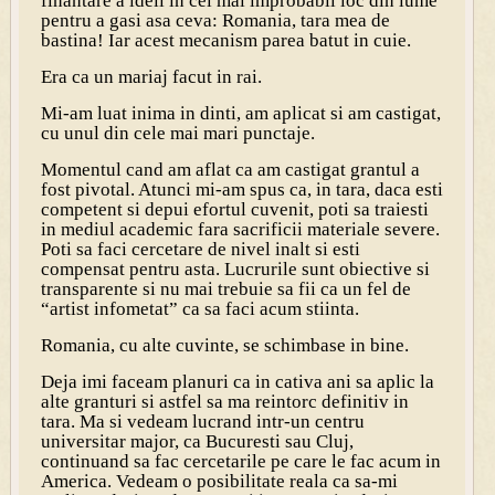
finantare a ideii in cel mai improbabil loc din lume
pentru a gasi asa ceva: Romania, tara mea de
bastina! Iar acest mecanism parea batut in cuie.
Era ca un mariaj facut in rai.
Mi-am luat inima in dinti, am aplicat si am castigat,
cu unul din cele mai mari punctaje.
Momentul cand am aflat ca am castigat grantul a
fost pivotal. Atunci mi-am spus ca, in tara, daca esti
competent si depui efortul cuvenit, poti sa traiesti
in mediul academic fara sacrificii materiale severe.
Poti sa faci cercetare de nivel inalt si esti
compensat pentru asta. Lucrurile sunt obiective si
transparente si nu mai trebuie sa fii ca un fel de
“artist infometat” ca sa faci acum stiinta.
Romania, cu alte cuvinte, se schimbase in bine.
Deja imi faceam planuri ca in cativa ani sa aplic la
alte granturi si astfel sa ma reintorc definitiv in
tara. Ma si vedeam lucrand intr-un centru
universitar major, ca Bucuresti sau Cluj,
continuand sa fac cercetarile pe care le fac acum in
America. Vedeam o posibilitate reala ca sa-mi