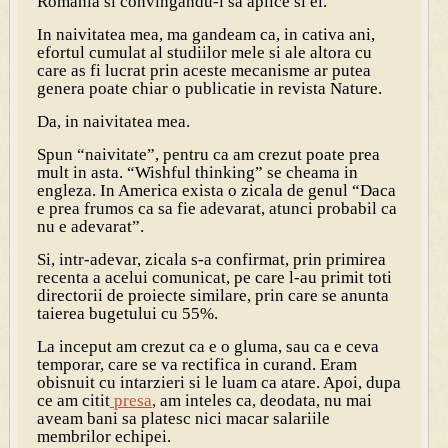
Romania si convingandu-i sa aplice si ei.
In naivitatea mea, ma gandeam ca, in cativa ani,
efortul cumulat al studiilor mele si ale altora cu
care as fi lucrat prin aceste mecanisme ar putea
genera poate chiar o publicatie in revista Nature.
Da, in naivitatea mea.
Spun “naivitate”, pentru ca am crezut poate prea
mult in asta. “Wishful thinking” se cheama in
engleza. In America exista o zicala de genul “Daca
e prea frumos ca sa fie adevarat, atunci probabil ca
nu e adevarat”.
Si, intr-adevar, zicala s-a confirmat, prin primirea
recenta a acelui comunicat, pe care l-au primit toti
directorii de proiecte similare, prin care se anunta
taierea bugetului cu 55%.
La inceput am crezut ca e o gluma, sau ca e ceva
temporar, care se va rectifica in curand. Eram
obisnuit cu intarzieri si le luam ca atare. Apoi, dupa
ce am citit
presa
, am inteles ca, deodata, nu mai
aveam bani sa platesc nici macar salariile
membrilor echipei.