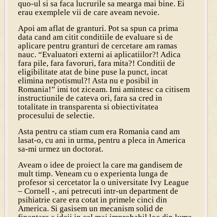
quo-ul si sa faca lucrurile sa mearga mai bine. Ei
erau exemplele vii de care aveam nevoie.
Apoi am aflat de granturi. Pot sa spun ca prima
data cand am citit conditiile de evaluare si de
aplicare pentru granturi de cercetare am ramas
nauc. “Evaluatori externi ai aplicatiilor?! Adica
fara pile, fara favoruri, fara mita?! Conditii de
eligibilitate atat de bine puse la punct, incat
elimina nepotismul?! Asta nu e posibil in
Romania!” imi tot ziceam. Imi amintesc ca citisem
instructiunile de cateva ori, fara sa cred in
totalitate in transparenta si obiectivitatea
procesului de selectie.
Asta pentru ca stiam cum era Romania cand am
lasat-o, cu ani in urma, pentru a pleca in America
sa-mi urmez un doctorat.
Aveam o idee de proiect la care ma gandisem de
mult timp. Veneam cu o experienta lunga de
profesor si cercetator la o universitate Ivy League
– Cornell -, ani petrecuti intr-un department de
psihiatrie care era cotat in primele cinci din
America. Si gasisem un mecanism solid de