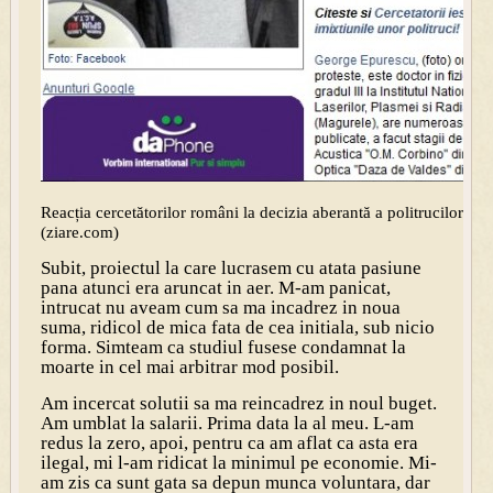
Reacția cercetătorilor români la decizia aberantă a politrucilor di
(ziare.com)
Subit, proiectul la care lucrasem cu atata pasiune
pana atunci era aruncat in aer. M-am panicat,
intrucat nu aveam cum sa ma incadrez in noua
suma, ridicol de mica fata de cea initiala, sub nicio
forma. Simteam ca studiul fusese condamnat la
moarte in cel mai arbitrar mod posibil.
Am incercat solutii sa ma reincadrez in noul buget.
Am umblat la salarii. Prima data la al meu. L-am
redus la zero, apoi, pentru ca am aflat ca asta era
ilegal, mi l-am ridicat la minimul pe economie. Mi-
am zis ca sunt gata sa depun munca voluntara, dar