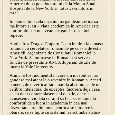
America dupa postdoctoratul de la Mount Sinai
Hospital de la New York si, totusi, s-a intors in
tara.”
In momentul acela inca nu ma gandeam serios sa
ma intorc si eu – viata academica in America este
confortabila si nu aveam de gand s-o schimb
repede.
Apoi a fost Dragos Ciuparu. L-am intalnit la o masa
rotunda cu cercetatori romani de pe coasta de est a
Americii, organizata de Consulatul Romaniei la
New York. Se intorsese in Romania si servea
functia de presedinte ANCS, dupa ani de zile de
lucrat la Yale University.
Atunci a fost momentul in care am inceput sa ma
gandesc mai atent la o revenire in Romania. Acesti
oameni, de o verticalitate morala absoluta si de un
calibru intelectual de exceptie, facusera deja ceea
ce eu doar contemplasem ani de zile, dar nu
avusesem niciodata curajul sa fac: sa renunte la
confortul de a lucra in academia in cea mai
dezvoltata tara din lume pentru a se intoarce la
obarsie, sa se lupte cu sistemul, sa schimbe status-