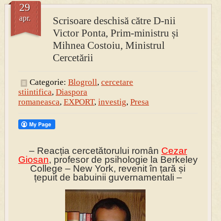
29
apr.
Scrisoare deschisă către D-nii
Victor Ponta, Prim-ministru și
Mihnea Costoiu, Ministrul
Cercetării
Categorie:
Blogroll
,
cercetare
stiintifica
,
Diaspora
romaneasca
,
EXPORT
,
investig
,
Presa
– Reacția cercetătorului român
Cezar
Giosan
, profesor de psihologie la Berkeley
College – New York, revenit în țară și
țepuit de babuinii guvernamentali –