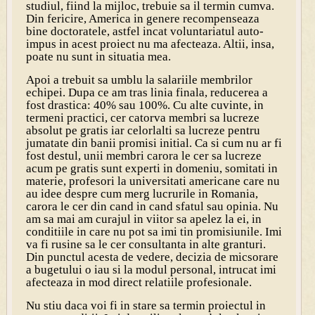
studiul, fiind la mijloc, trebuie sa il termin cumva.
Din fericire, America in genere recompenseaza
bine doctoratele, astfel incat voluntariatul auto-
impus in acest proiect nu ma afecteaza. Altii, insa,
poate nu sunt in situatia mea.
Apoi a trebuit sa umblu la salariile membrilor
echipei. Dupa ce am tras linia finala, reducerea a
fost drastica: 40% sau 100%. Cu alte cuvinte, in
termeni practici, cer catorva membri sa lucreze
absolut pe gratis iar celorlalti sa lucreze pentru
jumatate din banii promisi initial. Ca si cum nu ar fi
fost destul, unii membri carora le cer sa lucreze
acum pe gratis sunt experti in domeniu, somitati in
materie, profesori la universitati americane care nu
au idee despre cum merg lucrurile in Romania,
carora le cer din cand in cand sfatul sau opinia. Nu
am sa mai am curajul in viitor sa apelez la ei, in
conditiile in care nu pot sa imi tin promisiunile. Imi
va fi rusine sa le cer consultanta in alte granturi.
Din punctul acesta de vedere, decizia de micsorare
a bugetului o iau si la modul personal, intrucat imi
afecteaza in mod direct relatiile profesionale.
Nu stiu daca voi fi in stare sa termin proiectul in