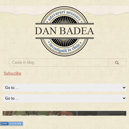
Subscribe
Prima mea carte publicata (Nemira)
Averea Presedintelui: prima lucrare despre controversatele
conturi secrete ale Securitatii.