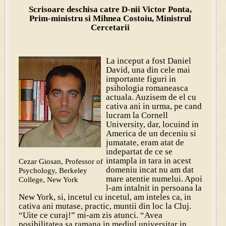
Scrisoare deschisa catre D-nii Victor Ponta,
Prim-ministru si Mihnea Costoiu, Ministrul
Cercetarii
La inceput a fost Daniel
David, una din cele mai
importante figuri in
psihologia romaneasca
actuala. Auzisem de el cu
cativa ani in urma, pe cand
lucram la Cornell
University, dar, locuind in
America de un deceniu si
jumatate, eram atat de
indepartat de ce se
intampla in tara in acest
Cezar Giosan, Professor of
domeniu incat nu am dat
Psychology, Berkeley
mare atentie numelui. Apoi
College, New York
l-am intalnit in persoana la
New York, si, incetul cu incetul, am inteles ca, in
cativa ani mutase, practic, muntii din loc la Cluj.
“Uite ce curaj!” mi-am zis atunci. “Avea
posibilitatea sa ramana in mediul universitar in