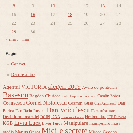
8
9
10
11
12
13
14
15
16
17
18
19
20
21
22
23
24
25
26
27
28
29
30
« mart.
mai »
Pagini
Contact
Despre autor
alegeri 2009
Agentul VICTORIA
Avere de politician
Basescu
Bogdan Chirieac
Catalin Voicu
Calin Popescu Tariceanu
Cornel Nistorescu
Ceausescu
Cozmin Gusa
Dan
Crin Antonescu
Dan Voiculescu
Badea
Dezinformare
Dan Radu Rusanu
Dezinformarea zilei
Hrebenciuc
DNA
DGIPI
ICE Dunarea
Evaziune fiscala
Liviu Luca
Manipulare
KGB
manipulare mass
Liviu Turcu
Micile secrete
media
Marius Oprea
Mircea Geoana