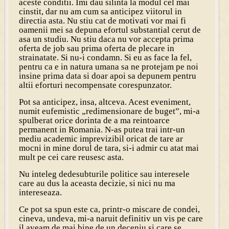
aceste conditii. Imi dau silinta la modul cel mai
cinstit, dar nu am cum sa anticipez viitorul in
directia asta. Nu stiu cat de motivati vor mai fi
oamenii mei sa depuna efortul substantial cerut de
asa un studiu. Nu stiu daca nu vor accepta prima
oferta de job sau prima oferta de plecare in
strainatate. Si nu-i condamn. Si eu as face la fel,
pentru ca e in natura umana sa ne protejam pe noi
insine prima data si doar apoi sa depunem pentru
altii eforturi necompensate corespunzator.
Pot sa anticipez, insa, altceva. Acest eveniment,
numit eufemistic „redimensionare de buget”, mi-a
spulberat orice dorinta de a ma reintoarce
permanent in Romania. N-as putea trai intr-un
mediu academic imprevizibil oricat de tare ar
mocni in mine dorul de tara, si-i admir cu atat mai
mult pe cei care reusesc asta.
Nu inteleg dedesubturile politice sau interesele
care au dus la aceasta decizie, si nici nu ma
intereseaza.
Ce pot sa spun este ca, printr-o miscare de condei,
cineva, undeva, mi-a naruit definitiv un vis pe care
il aveam de mai bine de un deceniu si care se