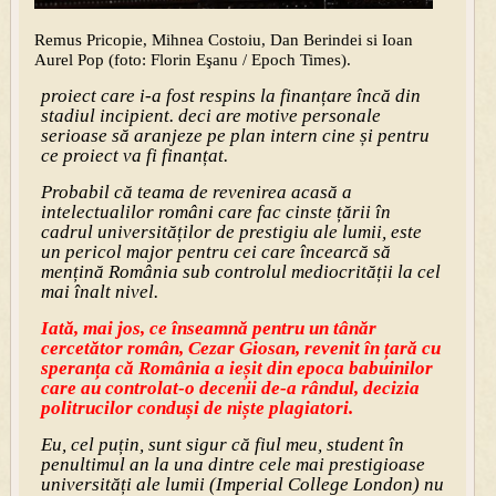
Remus Pricopie, Mihnea Costoiu, Dan Berindei si Ioan
Aurel Pop (foto: Florin Eşanu / Epoch Times).
proiect care i-a fost respins la finanțare încă din
stadiul incipient. deci are motive personale
serioase să aranjeze pe plan intern cine și pentru
ce proiect va fi finanțat.
Probabil că teama de revenirea acasă a
intelectualilor români care fac cinste țării în
cadrul universităților de prestigiu ale lumii, este
un pericol major pentru cei care încearcă să
mențină România sub controlul mediocrității la cel
mai înalt nivel.
Iată, mai jos, ce înseamnă pentru un tânăr
cercetător român, Cezar Giosan, revenit în țară cu
speranța că România a ieșit din epoca babuinilor
care au controlat-o decenii de-a rândul, decizia
politrucilor conduși de niște plagiatori.
Eu, cel puțin, sunt sigur că fiul meu, student în
penultimul an la una dintre cele mai prestigioase
universități ale lumii (Imperial College London) nu