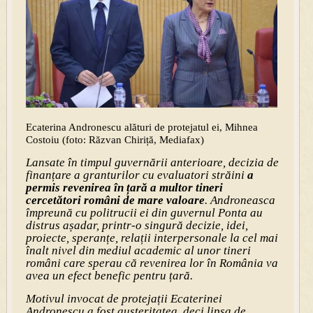
Ecaterina Andronescu alături de protejatul ei, Mihnea
Costoiu (foto: Răzvan Chiriță, Mediafax)
Lansate în timpul guvernării anterioare, decizia de
finanțare a granturilor cu evaluatori străini
a
permis revenirea în țară a multor tineri
cercetători români de mare valoare
. Androneasca
împreună cu politrucii ei din guvernul Ponta au
distrus așadar, printr-o singură decizie, idei,
proiecte, speranțe, relații interpersonale la cel mai
înalt nivel din mediul academic al unor tineri
români care sperau că revenirea lor în România va
avea un efect benefic pentru țară.
Motivul invocat de protejații Ecaterinei
Andronescu a fost austeritatea, deci lipsa de