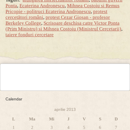
Ponta
,
Ecaterina Andronescu
,
Mihnea Costoiu si Remus
Pricopie - politruci Ecaterina Andronescu
,
protest
cercetători români
,
protest Cezar Giosan - profesor
Berkeley College
,
Scrisoare deschisa catre Victor Ponta
(Prim Ministru) si Mihnea Costoiu (Ministrul Cercetarii)
,
taiere fonduri cercetare
Calendar
aprilie 2013
L
Ma
Mi
J
V
S
D
1
2
3
4
5
6
7