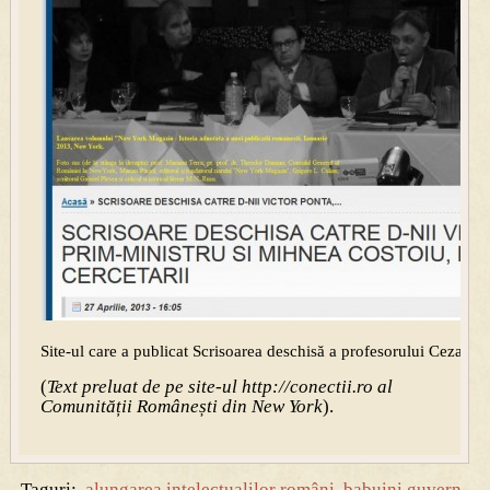
Site-ul care a publicat Scrisoarea deschisă a profesorului Cezar G
(
Text preluat de pe site-ul http://conectii.ro al
Comunității Românești din New York
).
Taguri:
alungarea intelectualilor români
,
babuini guvern