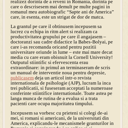
realizez dorinta de a reveni in Romania, dorinta pe
care o descrisesem mai demult pe multe pagini in
romanul meu autobiografic “Sapte ani de America”
care, in esenta, este un strigat de dor de matca.
La grantul pe care il obtinusem incepusem sa
lucrez cu echipa in ritm alert si realizam ca
productivitatea grupului pe care il angajasem –
doctoranzi sau cadre didactice la Babes-Bolyai, pe
care i-as recomanda oricand pentru pozitii
universitare oriunde in lume – este mai mare decat
media cu care eram obisnuit la Cornell University!
Outputul stiintific si efervescenta erau
extraordinare: in primul an terminaseram de scris
un manual de interventie noua pentru depresie,
publicasem
deja un articol intr-o revista
internationala de psihologie (AJP), lucram la inca
trei publicatii, si fuseseram acceptati la numeroase
conferinte stiintifice internationale. Toate astea pe
langa munca de rutina de a evalua si a trata
pacienti care ocupa majoritatea timpului.
Incepusem sa vorbesc cu prieteni si colegi de-ai
mei, si romani si americani, de la universitati din
America, explicandu-le mecanismele granturilor in