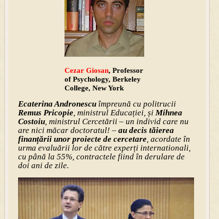
Cezar Giosan
, Professor
of Psychology, Berkeley
College, New York
Ecaterina Andronescu
împreună cu politrucii
Remus Pricopie
, ministrul Educației, și
Mihnea
Costoiu
, ministrul Cercetării – un individ care nu
are nici măcar doctoratul! –
au decis tăierea
finanțării unor proiecte de cercetare
, acordate în
urma evaluării lor de către experți internationali,
cu până la 55%, contractele fiind în derulare de
doi ani de zile.