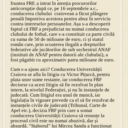
fruntea FRF, a intrat în atenția procurorilor
anticorupție după ce, pe 16 septembrie a.c.,
conducerea clubului craiovean a făcut plângere
penală împotriva acestora pentru abuz în serviciu
contra intereselor persoanelor. Așa s-a descoperit
faptul că FRF a prejudiciat nu numai conducerea
clubului de fotbal, care s-a constituit ca parte civilă
cu suma de 50 de milioane de euro, ci și statul
român care, prin scoaterea ilegală a drepturilor
federative ale jucătorilor de sub sechestrul ANAF
(instituit de ANAF pentru datorii ale clubului), a
fost păgubit cu aproximativ patru milioane de euro.
Cum s-a ajuns aici? Condu­cerea Universității
Craiova se afla în litigiu cu Victor Pițurcă, pentru
plata unor sume restante, iar conducerea FRF
decisese ca acest litigiu să fie rezolvat în plan
intern, la nivelul Fede­rației, și nu în instanțele de
judecată. Cum litigiul era unul de muncă, iar
legislația în vigoare prevede ca el să fie rezolvat de
instanțele civile de judecată (Tribunal, Curte de
Apel etc.), decizia FRF prin care a somat
conducerea Universității Craiova să renunțe la
procesul civil este nu numai abuzivă, dar și
absurdă. ”Staborul” lui Mircea Sandu a funcționat