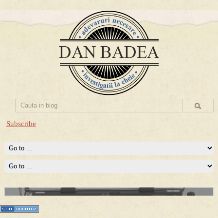
Subscribe
Prima mea carte publicata (Nemira)
Averea Presedintelui: prima lucrare despre controversatele
conturi secrete ale Securitatii.