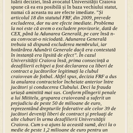
luării deciziei, însă avocatul Univer­sității Craiova
spune că ea era posibilă și în baza vechiului statut,
numai că aceasta nu are efecte imediate. ”
Și
articolul 18 din statutul FRF, din 2009, prevede
excluderea, dar nu are efecte imediate. Problema
la noi este că avem o excludere provizorie, dată de
CEX, până la Adunarea Generală, pe care însă n-
au convocat-o niciodată. Adunarea Generală
trebuia să dispună excluderea membrului, iar
hotărârea Adunării Generale dacă era contestată
în instanță era lipsită de efect”. În cazul
Universității Craiova însă, prima consecință a
dezafilierii echipei a fost declararea ca liberi de
contract a jucătorilor legitimați la clubul
craiovean de fotbal. Altfel spus, decizia FRF a dus
la anularea contractelor încheiate anterior între
jucători și conducerea Clubului. Deci la frauda
uriașă amintită mai sus. Conform plîngerii penale
a lui Mititelu, gruparea craioveană a suferit un
prejudiciu de peste 50 de milioane de euro,
reprezen­tând drepturile federative ale celor 39 de
jucători deveniţi liberi de contract şi preluaţi de
alte cluburi în urma dezafilierii Universităţii
Craiova. Cum s-a ajuns la această sumă, deci la o
medie de peste 1,2 milioane de euro pentru un