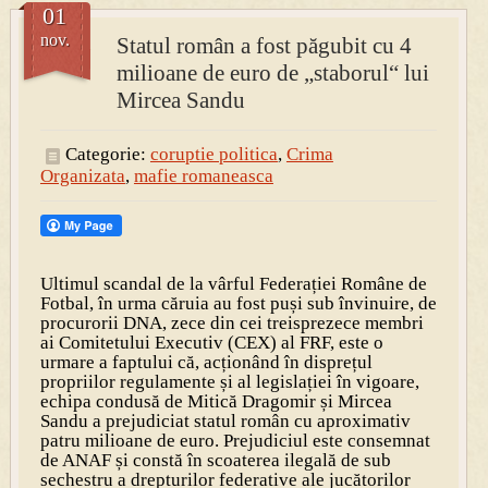
01
nov.
Statul român a fost păgubit cu 4
PRESA
milioane de euro de „staborul“ lui
Permise pentru vânătoarea de porci în costume, cu gulere albe
Mircea Sandu
Categorie:
coruptie politica
,
Crima
Organizata
,
mafie romaneasca
Ultimul scandal de la vârful Federației Române de
Fotbal, în urma căruia au fost puși sub învinuire, de
procurorii DNA, zece din cei treisprezece membri
ai Comitetului Executiv (CEX) al FRF, este o
urmare a faptului că, acționând în disprețul
propriilor regulamente și al legislației în vigoare,
echipa condusă de Mitică Dragomir și Mircea
Sandu a prejudiciat statul român cu aproximativ
patru milioane de euro. Prejudiciul este consemnat
de ANAF și constă în scoaterea ilegală de sub
sechestru a drepturilor federative ale jucătorilor