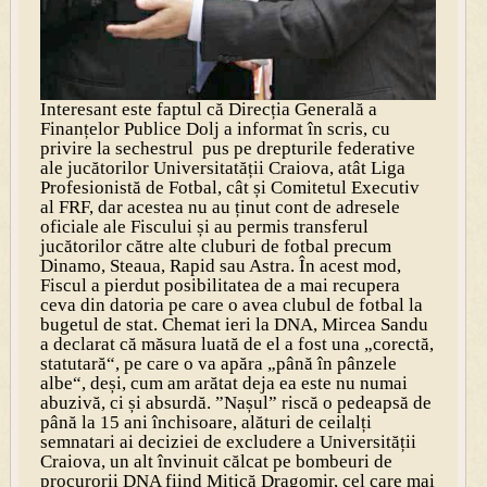
Interesant este faptul că Direcția Generală a
Finanțelor Publice Dolj a informat în scris, cu
privire la sechestrul pus pe drepturile federative
ale jucătorilor Universitatății Craiova, atât Liga
Profesionistă de Fotbal, cât și Comitetul Executiv
al FRF, dar acestea nu au ținut cont de adresele
oficiale ale Fiscului și au permis transferul
jucătorilor către alte cluburi de fotbal precum
Dinamo, Steaua, Rapid sau Astra. În acest mod,
Fiscul a pierdut posibilitatea de a mai recupera
ceva din datoria pe care o avea clubul de fotbal la
bugetul de stat. Chemat ieri la DNA, Mircea Sandu
a declarat că măsura luată de el a fost una „corectă,
statutară“, pe care o va apăra „până în pânzele
albe“, deși, cum am arătat deja ea este nu numai
abuzivă, ci și absurdă. ”Nașul” riscă o pedeapsă de
până la 15 ani închisoare, alături de ceilalți
semnatari ai deciziei de excludere a Univer­sității
Craiova, un alt învinuit călcat pe bombeuri de
procurorii DNA fiind Mitică Dragomir, cel care mai