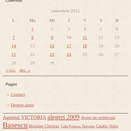
Calendar
noiembrie 2011
L
Ma
Mi
J
V
S
D
1
2
3
4
5
6
7
8
9
10
11
12
13
14
15
16
17
18
19
20
21
22
23
24
25
26
27
28
29
30
« oct.
dec. »
Pagini
Contact
Despre autor
alegeri 2009
Agentul VICTORIA
Avere de politician
Basescu
Bogdan Chirieac
Catalin Voicu
Calin Popescu Tariceanu