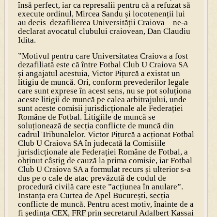
însă perfect, iar ca represalii pentru că a refuzat să
execute ordinul, Mircea Sandu și locotenenții lui
au decis dezafilierea Universității Craiova – ne-a
declarat avocatul clubului craiovean, Dan Claudiu
Idita.
”Motivul pentru care Universitatea Craiova a fost
dezafiliată este că între Fotbal Club U Craiova SA
și angajatul acestuia, Victor Pițurcă a existat un
litigiu de muncă. Ori, conform prevederilor legale
care sunt exprese în acest sens, nu se pot soluționa
aceste litigii de muncă pe calea arbitrajului, unde
sunt aceste comisii jurisdicționale ale Federației
Române de Fotbal. Litigiile de muncă se
soluționează de secția conflicte de muncă din
cadrul Tribunalelor. Victor Pițurcă a acționat Fotbal
Club U Craiova SA în judecată la Comisiile
jurisdicționale ale Federației Române de Fotbal, a
obținut câștig de cauză la prima comisie, iar Fotbal
Club U Craiova SA a formulat recurs și ulterior s-a
dus pe o cale de atac prevăzută de codul de
procedură civilă care este ”acțiunea în anulare”.
Instanța era Curtea de Apel București, secția
conflicte de muncă. Pentru acest motiv, înainte de a
fi ședința CEX, FRF prin secretarul Adalbert Kassai