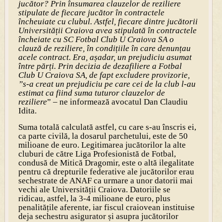
jucător? Prin însumarea clauzelor de reziliere
stipulate de fiecare jucător în contractele
încheuiate cu clubul. Astfel, fiecare dintre jucătorii
Universității Craiova avea stipulată în contractele
încheiate cu SC Fotbal Club U Craiova SA o
clauză de reziliere, în condițiile în care denunțau
acele contract. Era, așadar, un prejudiciu asumat
între părți. Prin decizia de dezafiliere a Fotbal
Club U Craiova SA, de fapt excludere provizorie,
”s-a creat un prejudiciu pe care cei de la club l-au
estimat ca fiind suma tuturor clauzelor de
reziliere
” – ne informează avocatul Dan Claudiu
Idita.
Suma totală calculată astfel, cu care s-au înscris ei,
ca parte civilă, la dosarul parchetului, este de 50
milioane de euro. Legitimarea jucătorilor la alte
cluburi de către Liga Profesionistă de Fotbal,
condusă de Mitică Dragomir, este o altă ilegalitate
pentru că drepturile federative ale jucătorilor erau
sechestrate de ANAF ca urmare a unor datorii mai
vechi ale Univer­sității Craiova. Datoriile se
ridicau, astfel, la 3-4 milioane de euro, plus
penalitățile aferente, iar fiscul craiovean instituise
deja sechestru asigurator și asupra jucătorilor