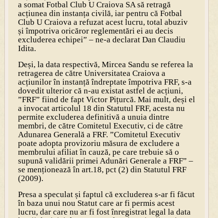
a somat Fotbal Club U Craiova SA să retragă
acțiunea din instanța civilă, iar pentru că Fotbal
Club U Craiova a refuzat acest lucru, total abuziv
și împotriva oricăror reglementări ei au decis
excluderea echipei” – ne-a declarat Dan Claudiu
Idita.
Deși, la data respectivă, Mircea Sandu se referea la
retragerea de către Univer­sitatea Craiova a
acțiunilor în instanță îndreptate împotriva FRF, s-a
dovedit ulterior că n-au existat astfel de acțiuni,
”FRF” fiind de fapt Victor Pițurcă. Mai mult, deși el
a invocat articolul 18 din Statutul FRF, acesta nu
permite excluderea definitivă a unuia dintre
membri, de către Comitetul Executiv, ci de către
Adunarea Generală a FRF. ”Comitetul Executiv
poate adopta provizoriu măsura de excludere a
membrului afiliat în cauză, pe care trebuie să o
supună validării primei Adunări Generale a FRF” –
se mențio­nează în art.18, pct (2) din Statutul FRF
(2009).
Presa a speculat și faptul că excluderea s-ar fi făcut
în baza unui nou Statut care ar fi permis acest
lucru, dar care nu ar fi fost înregistrat legal la data