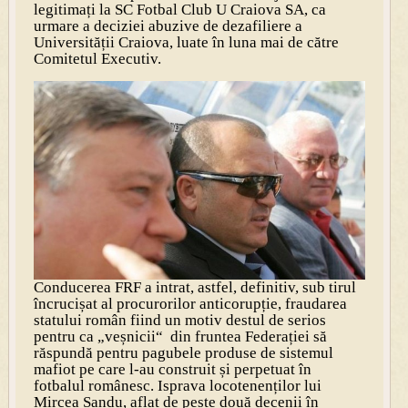
legitimați la SC Fotbal Club U Craiova SA, ca
urmare a deciziei abuzive de dezafiliere a
Universității Craiova, luate în luna mai de către
Comitetul Executiv.
Conducerea FRF a intrat, astfel, definitiv, sub tirul
încrucișat al procurorilor anticorupție, fraudarea
statului român fiind un motiv destul de serios
pentru ca „veșnicii“ din fruntea Federației să
răspundă pentru pagubele produse de sistemul
mafiot pe care l-au construit și perpetuat în
fotbalul românesc. Isprava locotenenților lui
Mircea Sandu, aflat de peste două decenii în